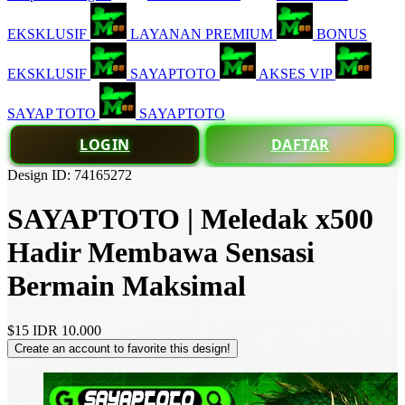
EKSKLUSIF
LAYANAN PREMIUM
BONUS
EKSKLUSIF
SAYAPTOTO
AKSES VIP
SAYAP TOTO
SAYAPTOTO
LOGIN
DAFTAR
Design ID: 74165272
SAYAPTOTO | Meledak x500
Hadir Membawa Sensasi
Bermain Maksimal
$15
IDR 10.000
Create an account to favorite this design!