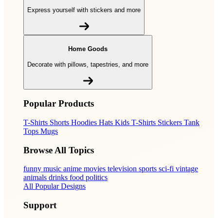
Express yourself with stickers and more
Home Goods
Decorate with pillows, tapestries, and more
Popular Products
T-Shirts
Shorts
Hoodies
Hats
Kids T-Shirts
Stickers
Tank
Tops
Mugs
Browse All Topics
funny
music
anime
movies
television
sports
sci-fi
vintage
animals
drinks
food
politics
All Popular Designs
Support