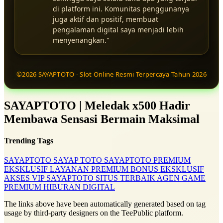
di platform ini. Komunitas penggunanya
juga aktif dan positif, membuat
pengalaman digital saya menjadi lebih
menyenangkan."
©2026 SAYAPTOTO - Slot Online Resmi Terpercaya Tahun 2026
SAYAPTOTO | Meledak x500 Hadir
Membawa Sensasi Bermain Maksimal
Trending Tags
SAYAPTOTO
SAYAP TOTO
SAYAPTOTO
PREMIUM
EKSKLUSIF
LAYANAN PREMIUM
BONUS EKSKLUSIF
AKSES VIP
SAYAPTOTO
SITUS TERBAIK
AGEN GAME
PREMIUM
HIBURAN DIGITAL
The links above have been automatically generated based on tag
usage by third-party designers on the TeePublic platform.