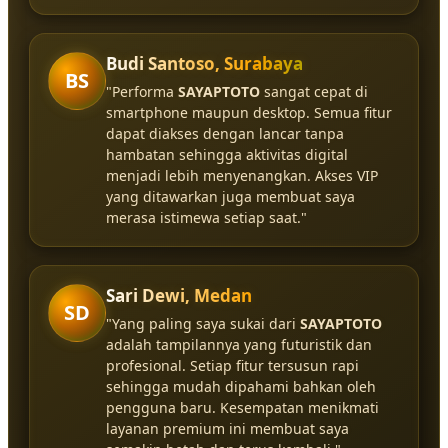
Budi Santoso, Surabaya
BS
"Performa
SAYAPTOTO
sangat cepat di
smartphone maupun desktop. Semua fitur
dapat diakses dengan lancar tanpa
hambatan sehingga aktivitas digital
menjadi lebih menyenangkan. Akses VIP
yang ditawarkan juga membuat saya
merasa istimewa setiap saat."
Sari Dewi, Medan
SD
"Yang paling saya sukai dari
SAYAPTOTO
adalah tampilannya yang futuristik dan
profesional. Setiap fitur tersusun rapi
sehingga mudah dipahami bahkan oleh
pengguna baru. Kesempatan menikmati
layanan premium ini membuat saya