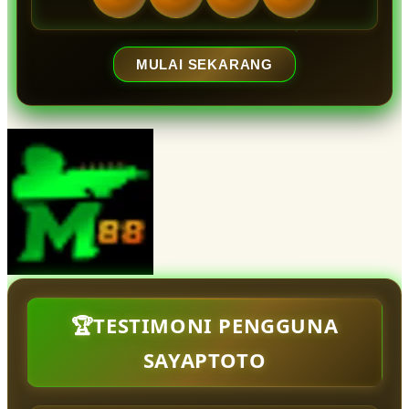
MULAI SEKARANG
🏆TESTIMONI PENGGUNA
SAYAPTOTO