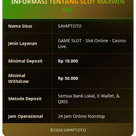
INFORMASI TENTANG SLOT MAXWIN
atau SMS. Setelah akun aktif, pengguna dapat langsung
menikmati seluruh fitur premium dan layanan eksklusif
INI
yang tersedia di SAYAPTOTO tanpa hambatan berarti.
Nama Situs
SAYAPTOTO
GAME SLOT - Slot Online - Casino
Jenis Layanan
Live.
Minimal Deposit
Rp 10.000
Minimal
Rp 50.000
Withdraw
Semua Bank Lokal, E-Wallet, &
Metode Deposit
QRIS
Jam Operasional
24 Jam Online Nonstop
©2026 SAYAPTOTO