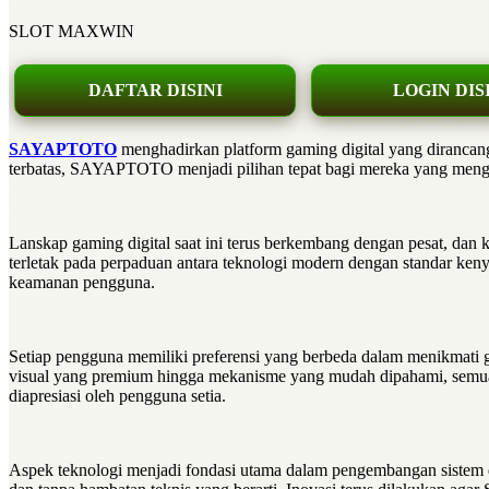
SLOT MAXWIN
DAFTAR DISINI
LOGIN DIS
SAYAPTOTO
menghadirkan platform gaming digital yang diranca
terbatas, SAYAPTOTO menjadi pilihan tepat bagi mereka yang meng
Lanskap gaming digital saat ini terus berkembang dengan pesat, 
terletak pada perpaduan antara teknologi modern dengan standar ken
keamanan pengguna.
Setiap pengguna memiliki preferensi yang berbeda dalam menikmati
visual yang premium hingga mekanisme yang mudah dipahami, semuanya 
diapresiasi oleh pengguna setia.
Aspek teknologi menjadi fondasi utama dalam pengembangan sistem