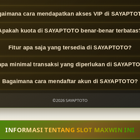
rm gaming digital premium yang menawarkan layanan premium, bo
gaimana cara mendapatkan akses VIP di SAYAPTO
. Yang membuat SAYAPTOTO istimewa adalah kombinasi antara kual
modern yang selalu mengawal setiap langkah pengguna. Pendek
 akses VIP di
SAYAPTOTO
dengan segera bergabung dan mengakse
 menjadi ciri khas yang membedakan SAYAPTOTO dari platform l
Apakah kuota di SAYAPTOTO benar-benar terbatas
ember premium. Sistem akan memberikan akses ke bonus eksklusi
emua proses berjalan dengan mekanisme yang cepat dan mudah di
ritas utama di
SAYAPTOTO
dengan program yang dirancang khus
 langsung merasakan keuntungannya.
Fitur apa saja yang tersedia di SAYAPTOTO?
i setiap pengguna. Tim profesional bekerja untuk memastikan se
ngan status premium mereka. Pendekatan yang eksklusif dan terb
eragam fitur premium yang dapat dinikmati oleh seluruh penggun
ngguna terhadap SAYAPTOTO.
apa minimal transaksi yang diperlukan di SAYAPT
ga program loyalitas dengan bonus eksklusif. Antarmuka yang dis
f agar mudah digunakan oleh pengguna dari berbagai kalangan. Fi
as transaksi yang sangat terjangkau, yaitu mulai dari Rp 10.000,
ng responsif 24 jam juga menjadi nilai tambah yang signifikan 
Bagaimana cara mendaftar akun di SAYAPTOTO?
yarakat dengan mudah. Untuk penarikan dana, minimal yang ditet
 dan tanpa biaya tersembunyi. Berbagai metode pembayaran didu
APTOTO
tergolong sangat mudah dan hanya membutuhkan bebera
ler, hingga QRIS untuk kemudahan bertransaksi di SAYAPTOTO.
si formulir pendaftaran dengan data diri yang valid, lalu melaku
©2026 SAYAPTOTO
alui email atau SMS. Setelah akun aktif, pengguna dapat langsung
usif yang tersedia di SAYAPTOTO tanpa hambatan berarti.
INFORMASI TENTANG SLOT MAXWIN INI