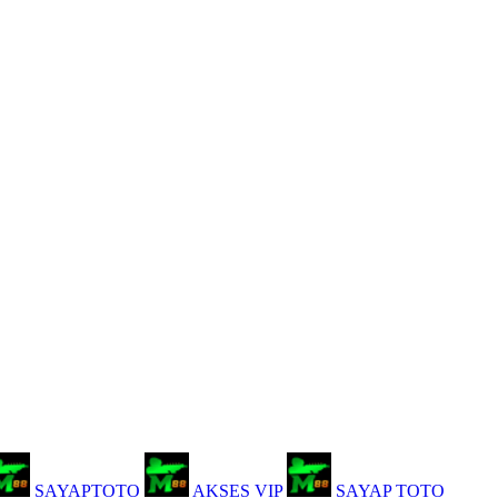
SAYAPTOTO
AKSES VIP
SAYAP TOTO