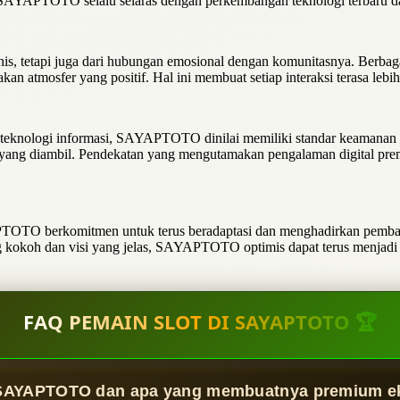
gar SAYAPTOTO selalu selaras dengan perkembangan teknologi terbaru 
nis, tetapi juga dari hubungan emosional dengan komunitasnya. Berbagai
 atmosfer yang positif. Hal ini membuat setiap interaksi terasa le
 teknologi informasi, SAYAPTOTO dinilai memiliki standar keamanan d
n yang diambil. Pendekatan yang mengutamakan pengalaman digital pre
TOTO berkomitmen untuk terus beradaptasi dan menghadirkan pembaru
 kokoh dan visi yang jelas, SAYAPTOTO optimis dapat terus menjadi 
FAQ PEMAIN SLOT DI SAYAPTOTO 🏆
 SAYAPTOTO dan apa yang membuatnya premium ek