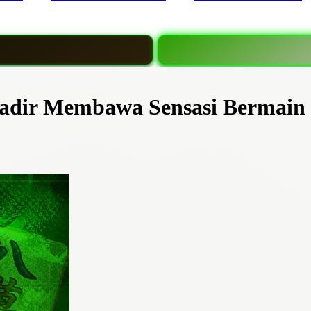
dir Membawa Sensasi Bermain