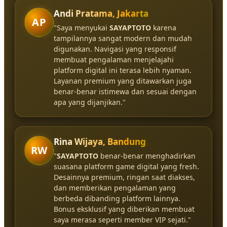
Andi Pratama, Jakarta
AP
"Saya menyukai
SAYAPTOTO
karena
tampilannya sangat modern dan mudah
digunakan. Navigasi yang responsif
membuat pengalaman menjelajahi
platform digital ini terasa lebih nyaman.
Layanan premium yang ditawarkan juga
benar-benar istimewa dan sesuai dengan
apa yang dijanjikan."
Rina Wijaya, Bandung
RW
"
SAYAPTOTO
benar-benar menghadirkan
suasana platform game digital yang fresh.
Desainnya premium, ringan saat diakses,
dan memberikan pengalaman yang
berbeda dibanding platform lainnya.
Bonus eksklusif yang diberikan membuat
saya merasa seperti member VIP sejati."