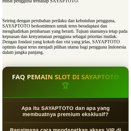
minat pengguna terhadap SAYAPTOTO.
Seiring dengan perubahan perilaku dan kebutuhan pengguna,
SAYAPTOTO berkomitmen untuk terus beradaptasi dan
menghadirkan pembaruan yang berarti. Tujuan utamanya tetap pada
kepuasan dan kenyamanan pengguna sebagai prioritas mutlak.
Dengan fondasi yang kokoh dan visi yang jelas, SAYAPTOTO
optimis dapat terus menjadi pilihan utama bagi pengguna Indonesia
dalam jangka panjang.
FAQ PEMAIN SLOT DI SAYAPTOTO
🏆
Apa itu SAYAPTOTO dan apa yang
membuatnya premium eksklusif?
SAYAPTOTO
adalah platform gaming digital premium
Bagaimana cara mendapatkan akses VIP di