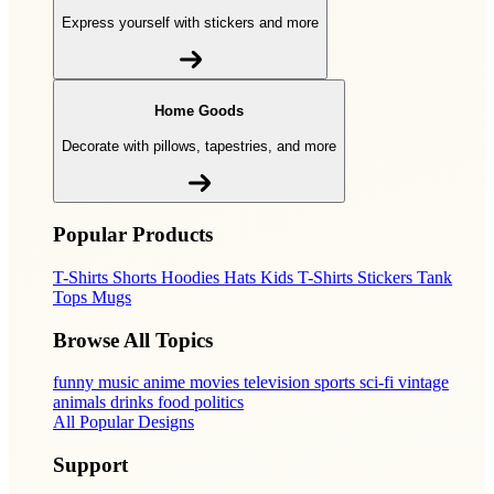
Express yourself with stickers and more
Home Goods
Decorate with pillows, tapestries, and more
Popular Products
T-Shirts
Shorts
Hoodies
Hats
Kids T-Shirts
Stickers
Tank
Tops
Mugs
Browse All Topics
funny
music
anime
movies
television
sports
sci-fi
vintage
animals
drinks
food
politics
All Popular Designs
Support