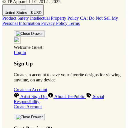
© TP Apparel LLC 2012 - 2025
United States - $ USD
Product Safety
Intellectual Property Policy
CA: Do Not Sell My
Personal Information
Privacy Policy
Terms
Welcome Guest!
Log In
Sign Up
Create an account to save your favorite designs for viewing
anytime, on any device.
Create an Account
Artist Sign Up
About TeePublic
Social
Responsibility
Create Account