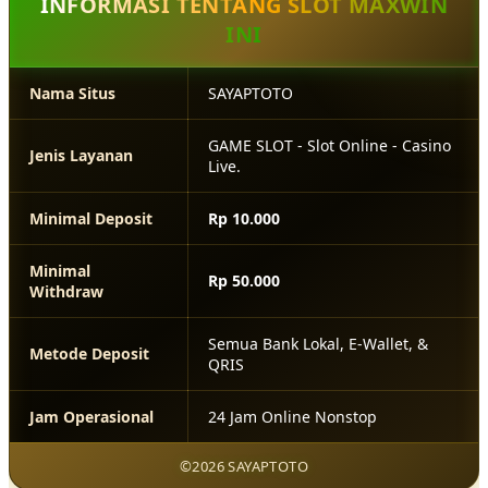
INFORMASI TENTANG SLOT MAXWIN
atau SMS. Setelah akun aktif, pengguna dapat langsung
menikmati seluruh fitur premium dan layanan eksklusif
INI
yang tersedia di SAYAPTOTO tanpa hambatan berarti.
Nama Situs
SAYAPTOTO
GAME SLOT - Slot Online - Casino
Jenis Layanan
Live.
Minimal Deposit
Rp 10.000
Minimal
Rp 50.000
Withdraw
Semua Bank Lokal, E-Wallet, &
Metode Deposit
QRIS
Jam Operasional
24 Jam Online Nonstop
©2026 SAYAPTOTO