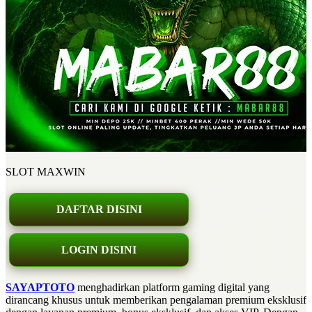
SLOT MAXWIN
DAFTAR DISINI
LOGIN DISINI
SAYAPTOTO
menghadirkan platform gaming digital yang
dirancang khusus untuk memberikan pengalaman premium eksklusif