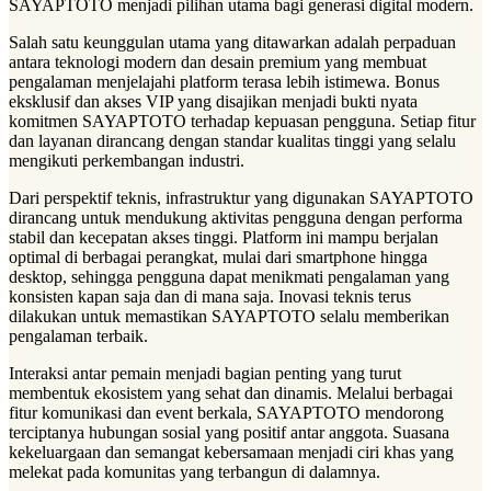
SAYAPTOTO menjadi pilihan utama bagi generasi digital modern.
Salah satu keunggulan utama yang ditawarkan adalah perpaduan
antara teknologi modern dan desain premium yang membuat
pengalaman menjelajahi platform terasa lebih istimewa. Bonus
eksklusif dan akses VIP yang disajikan menjadi bukti nyata
komitmen SAYAPTOTO terhadap kepuasan pengguna. Setiap fitur
dan layanan dirancang dengan standar kualitas tinggi yang selalu
mengikuti perkembangan industri.
Dari perspektif teknis, infrastruktur yang digunakan SAYAPTOTO
dirancang untuk mendukung aktivitas pengguna dengan performa
stabil dan kecepatan akses tinggi. Platform ini mampu berjalan
optimal di berbagai perangkat, mulai dari smartphone hingga
desktop, sehingga pengguna dapat menikmati pengalaman yang
konsisten kapan saja dan di mana saja. Inovasi teknis terus
dilakukan untuk memastikan SAYAPTOTO selalu memberikan
pengalaman terbaik.
Interaksi antar pemain menjadi bagian penting yang turut
membentuk ekosistem yang sehat dan dinamis. Melalui berbagai
fitur komunikasi dan event berkala, SAYAPTOTO mendorong
terciptanya hubungan sosial yang positif antar anggota. Suasana
kekeluargaan dan semangat kebersamaan menjadi ciri khas yang
melekat pada komunitas yang terbangun di dalamnya.