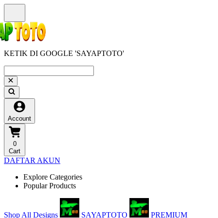
KETIK DI GOOGLE 'SAYAPTOTO'
Account
0
Cart
DAFTAR AKUN
Explore Categories
Popular Products
Shop All Designs
SAYAPTOTO
PREMIUM