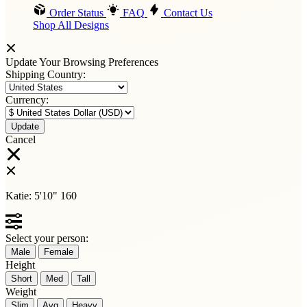
Order Status
FAQ
Contact Us
Shop All Designs
Update Your Browsing Preferences
Shipping Country:
Currency:
Cancel
Katie:
5'10"
160
Select your person:
Male
Female
Height
Short
Med
Tall
Weight
Slim
Avg
Heavy