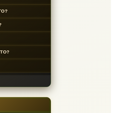
nus eksklusif, dan akses
TO?
itas layanan tinggi
atan yang mengutamakan
s berbagai fitur yang
ain.
?
f sesuai dengan standar
pahami, sehingga
us untuk memberikan
tiap member mendapatkan
atas ini menjadi alasan
a, mulai dari berbagai
OTO?
ajikan dirancang dengan
tur transaksi yang cepat
 sehingga dapat diakses
dari SAYAPTOTO.
apkan adalah Rp 50.000
kung mulai dari semua
pa langkah sederhana.
kan verifikasi melalui
 menikmati seluruh fitur