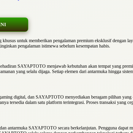
INI
ng khusus untuk memberikan pengalaman premium eksklusif dengan lay
inginkan pengalaman istimewa sebelum kesempatan habis.
dan kehadiran SAYAPTOTO menjawab kebutuhan akan tempat yang prem
yamanan yang selalu dijaga. Setiap elemen dari antarmuka hingga sis
 gaming digital, dan SAYAPTOTO menyediakan beragam pilihan yang d
tersedia dalam satu platform terintegrasi. Proses transaksi yang cep
 dan antarmuka SAYAPTOTO secara berkelanjutan. Pengguna dapat men