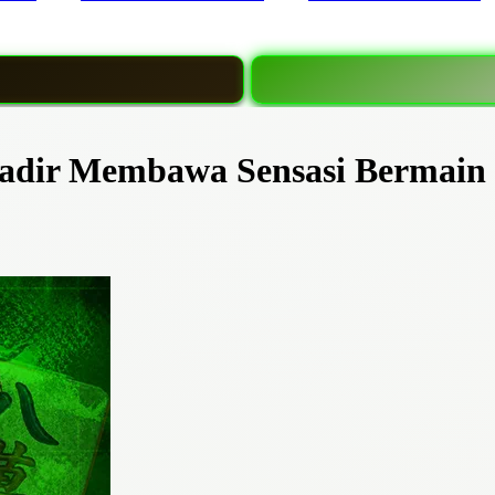
dir Membawa Sensasi Bermain