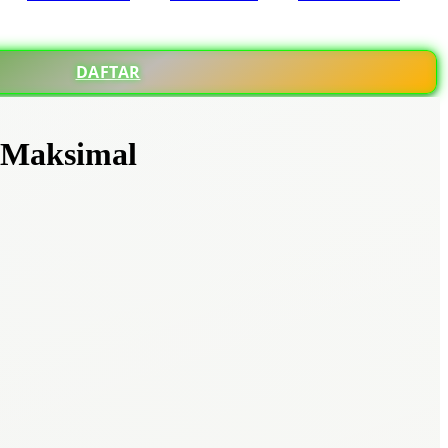
DAFTAR
 Maksimal