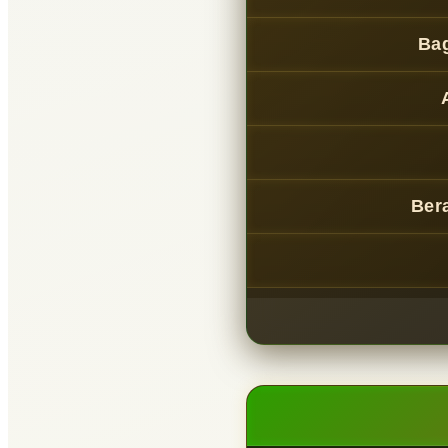
SAYAPTOTO
adalah platfo
Ba
VIP dengan kuota terbatas
dengan sistem keamanan 
Pengguna dapat menikmati
kenyamanan dan kemewahan
dirancang khusus untuk m
yang telah ditetapkan. S
Kuota terbatas adalah prio
pengguna baru pun dapat
pengalaman eksklusif bag
keuntungan yang sesuai de
SAYAPTOTO
menyediakan b
utama tingginya minat pe
Ber
jenis hiburan digital hing
konsep modern dan intuiti
SAYAPTOTO
menetapkan bat
dan dukungan pelanggan ya
oleh berbagai lapisan mas
dengan proses yang cepat
Proses pendaftaran di
SAY
bank lokal, e-wallet popu
Calon pengguna cukup mengi
tautan yang dikirimkan mel
premium dan layanan ekskl