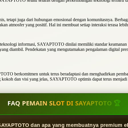
gar SAYAPTOTO selalu selaras dengan perkembangan teknologi terbaru 
nis, tetapi juga dari hubungan emosional dengan komunitasnya. Berbagai
 atmosfer yang positif. Hal ini membuat setiap interaksi terasa le
 teknologi informasi, SAYAPTOTO dinilai memiliki standar keamanan d
n yang diambil. Pendekatan yang mengutamakan pengalaman digital pre
TOTO berkomitmen untuk terus beradaptasi dan menghadirkan pembaru
 kokoh dan visi yang jelas, SAYAPTOTO optimis dapat terus menjadi 
FAQ PEMAIN SLOT DI SAYAPTOTO 🏆
 SAYAPTOTO dan apa yang membuatnya premium ek