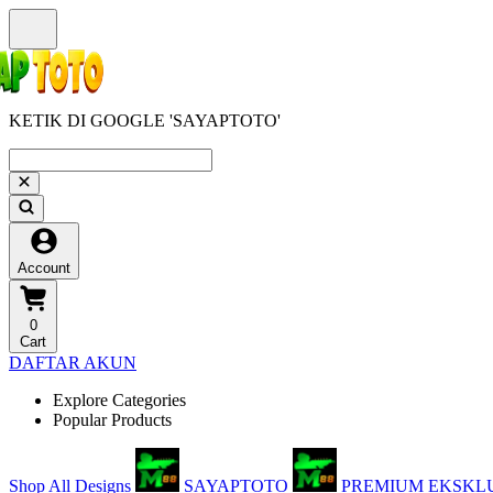
KETIK DI GOOGLE 'SAYAPTOTO'
Account
0
Cart
DAFTAR AKUN
Explore Categories
Popular Products
Shop All Designs
SAYAPTOTO
PREMIUM EKSKL