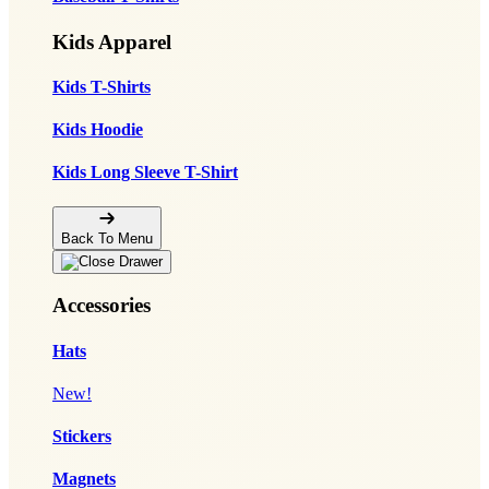
Kids Apparel
Kids T-Shirts
Kids Hoodie
Kids Long Sleeve T-Shirt
Back To Menu
Accessories
Hats
New!
Stickers
Magnets