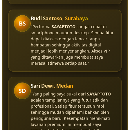
Budi Santoso, Surabaya
BS
"Performa
SAYAPTOTO
sangat cepat di
smartphone maupun desktop. Semua fitur
dapat diakses dengan lancar tanpa
hambatan sehingga aktivitas digital
menjadi lebih menyenangkan. Akses VIP
yang ditawarkan juga membuat saya
merasa istimewa setiap saat."
Sari Dewi, Medan
SD
"Yang paling saya sukai dari
SAYAPTOTO
adalah tampilannya yang futuristik dan
profesional. Setiap fitur tersusun rapi
sehingga mudah dipahami bahkan oleh
pengguna baru. Kesempatan menikmati
layanan premium ini membuat saya