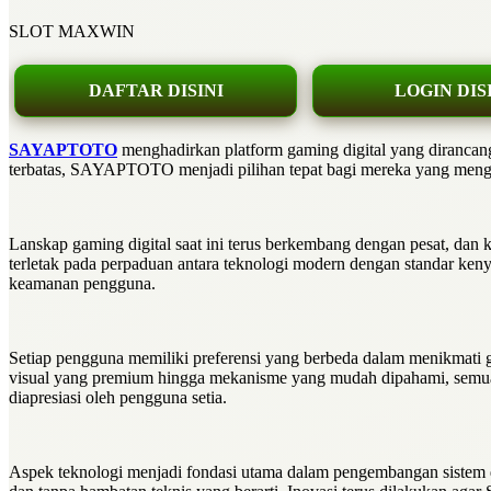
SLOT MAXWIN
DAFTAR DISINI
LOGIN DIS
SAYAPTOTO
menghadirkan platform gaming digital yang diranca
terbatas, SAYAPTOTO menjadi pilihan tepat bagi mereka yang meng
Lanskap gaming digital saat ini terus berkembang dengan pesat, 
terletak pada perpaduan antara teknologi modern dengan standar ken
keamanan pengguna.
Setiap pengguna memiliki preferensi yang berbeda dalam menikmati
visual yang premium hingga mekanisme yang mudah dipahami, semuanya 
diapresiasi oleh pengguna setia.
Aspek teknologi menjadi fondasi utama dalam pengembangan sistem