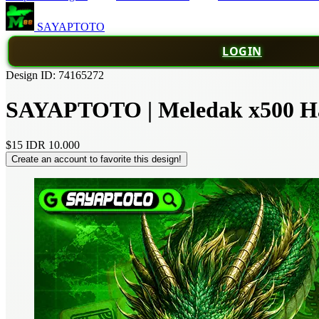
SAYAPTOTO
LOGIN
Design ID: 74165272
SAYAPTOTO | Meledak x500 Ha
$15
IDR 10.000
Create an account to favorite this design!