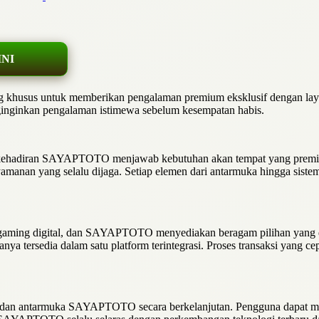
INI
ng khusus untuk memberikan pengalaman premium eksklusif dengan lay
inginkan pengalaman istimewa sebelum kesempatan habis.
dan kehadiran SAYAPTOTO menjawab kebutuhan akan tempat yang prem
yamanan yang selalu dijaga. Setiap elemen dari antarmuka hingga sis
 gaming digital, dan SAYAPTOTO menyediakan beragam pilihan yang d
tersedia dalam satu platform terintegrasi. Proses transaksi yang cep
 dan antarmuka SAYAPTOTO secara berkelanjutan. Pengguna dapat men