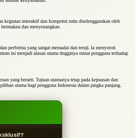
dan standar kenyamanan.
 kegiatan interaktif dan kompetisi rutin diselenggarakan oleh
bih bermakna dan menyenangkan.
an performa yang sangat memadai dan teruji. Ia menyoroti
mium ini menjadi alasan utama tingginya minat pengguna terhadap
an yang berarti. Tujuan utamanya tetap pada kepuasan dan
pilihan utama bagi pengguna Indonesia dalam jangka panjang.
sklusif?