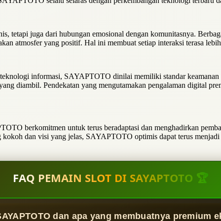
gar SAYAPTOTO selalu selaras dengan perkembangan teknologi terbaru 
nis, tetapi juga dari hubungan emosional dengan komunitasnya. Berbagai
 atmosfer yang positif. Hal ini membuat setiap interaksi terasa le
 teknologi informasi, SAYAPTOTO dinilai memiliki standar keamanan d
n yang diambil. Pendekatan yang mengutamakan pengalaman digital pre
TOTO berkomitmen untuk terus beradaptasi dan menghadirkan pembaru
 kokoh dan visi yang jelas, SAYAPTOTO optimis dapat terus menjadi 
FAQ PEMAIN SLOT DI SAYAPTOTO 🏆
 SAYAPTOTO dan apa yang membuatnya premium ek