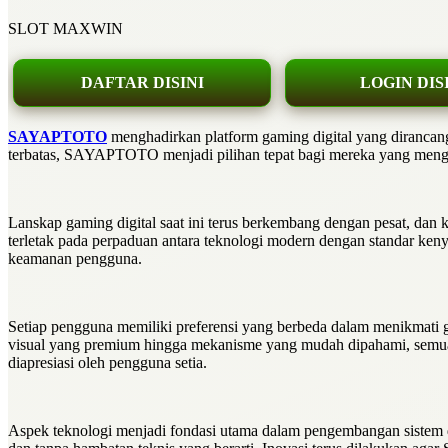
SLOT MAXWIN
DAFTAR DISINI
LOGIN DIS
SAYAPTOTO
menghadirkan platform gaming digital yang diranca
terbatas, SAYAPTOTO menjadi pilihan tepat bagi mereka yang meng
Lanskap gaming digital saat ini terus berkembang dengan pesat, 
terletak pada perpaduan antara teknologi modern dengan standar ken
keamanan pengguna.
Setiap pengguna memiliki preferensi yang berbeda dalam menikmati
visual yang premium hingga mekanisme yang mudah dipahami, semuanya 
diapresiasi oleh pengguna setia.
Aspek teknologi menjadi fondasi utama dalam pengembangan sistem