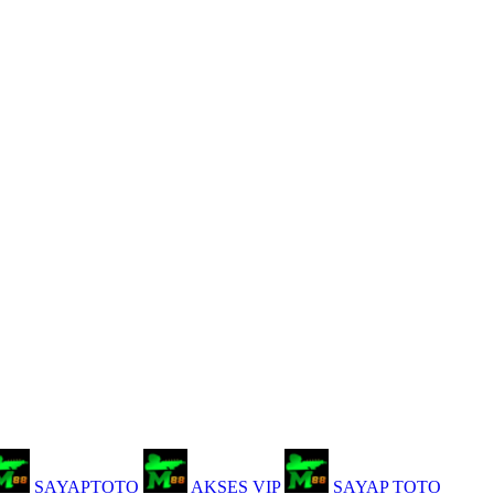
SAYAPTOTO
AKSES VIP
SAYAP TOTO