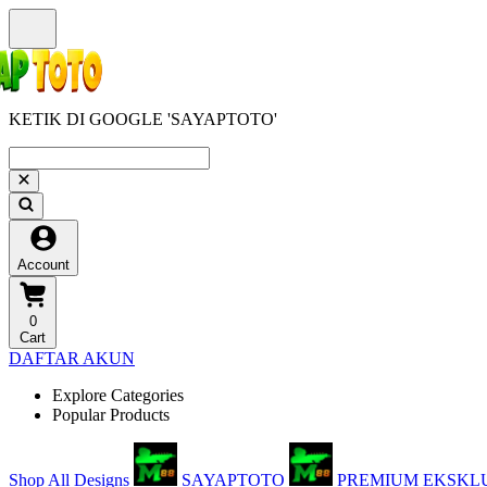
KETIK DI GOOGLE 'SAYAPTOTO'
Account
0
Cart
DAFTAR AKUN
Explore Categories
Popular Products
Shop All Designs
SAYAPTOTO
PREMIUM EKSKL