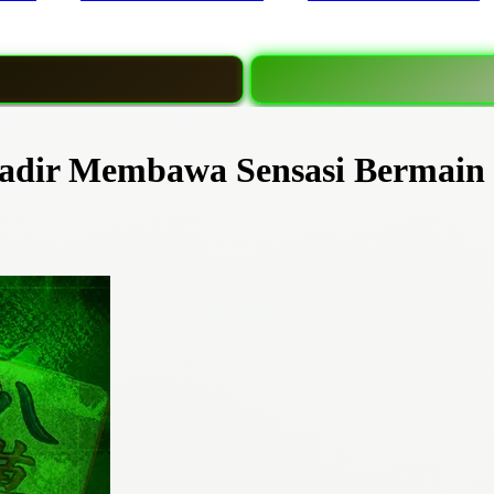
dir Membawa Sensasi Bermain