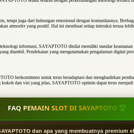
gar SAYAPTOTO selalu selaras dengan perkembangan teknologi terbaru 
nis, tetapi juga dari hubungan emosional dengan komunitasnya. Berbagai
 atmosfer yang positif. Hal ini membuat setiap interaksi terasa le
 teknologi informasi, SAYAPTOTO dinilai memiliki standar keamanan d
n yang diambil. Pendekatan yang mengutamakan pengalaman digital pre
TOTO berkomitmen untuk terus beradaptasi dan menghadirkan pembaru
 kokoh dan visi yang jelas, SAYAPTOTO optimis dapat terus menjadi 
FAQ PEMAIN SLOT DI SAYAPTOTO 🏆
 SAYAPTOTO dan apa yang membuatnya premium ek