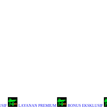
USIF
LAYANAN PREMIUM
BONUS EKSKLUSIF