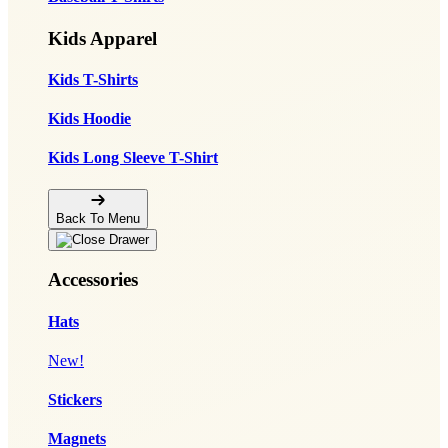
Kids Apparel
Kids T-Shirts
Kids Hoodie
Kids Long Sleeve T-Shirt
Back To Menu
Accessories
Hats
New!
Stickers
Magnets