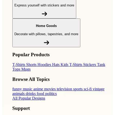
Express yourself with stickers and more
Home Goods
Decorate with pillows, tapestries, and more
Popular Products
T-Shirts
Shorts
Hoodies
Hats
Kids T-Shirts
Stickers
Tank
Tops
Mugs
Browse All Topics
funny
music
anime
movies
television
sports
sci-fi
vintage
animals
drinks
food
politics
All Popular Designs
Support