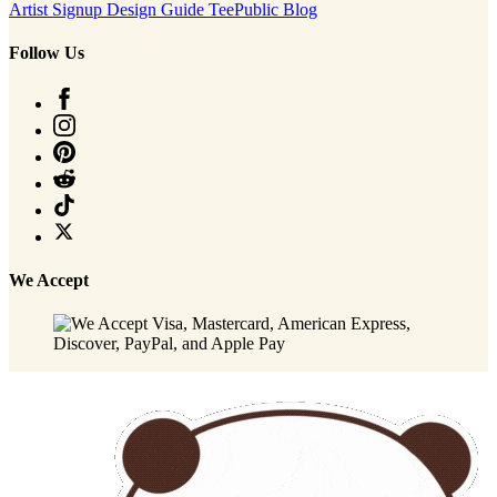
Artist Signup
Design Guide
TeePublic Blog
Follow Us
We Accept