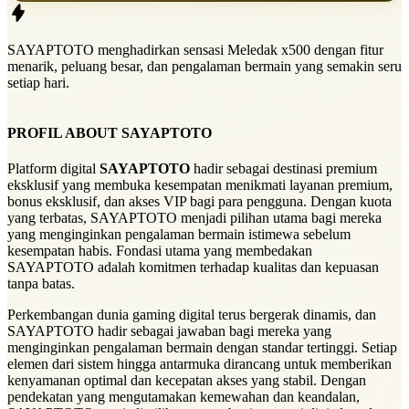
SAYAPTOTO menghadirkan sensasi Meledak x500 dengan fitur
menarik, peluang besar, dan pengalaman bermain yang semakin seru
setiap hari.
PROFIL ABOUT SAYAPTOTO
Platform digital
SAYAPTOTO
hadir sebagai destinasi premium
eksklusif yang membuka kesempatan menikmati layanan premium,
bonus eksklusif, dan akses VIP bagi para pengguna. Dengan kuota
yang terbatas, SAYAPTOTO menjadi pilihan utama bagi mereka
yang menginginkan pengalaman bermain istimewa sebelum
kesempatan habis. Fondasi utama yang membedakan
SAYAPTOTO adalah komitmen terhadap kualitas dan kepuasan
tanpa batas.
Perkembangan dunia gaming digital terus bergerak dinamis, dan
SAYAPTOTO hadir sebagai jawaban bagi mereka yang
menginginkan pengalaman bermain dengan standar tertinggi. Setiap
elemen dari sistem hingga antarmuka dirancang untuk memberikan
kenyamanan optimal dan kecepatan akses yang stabil. Dengan
pendekatan yang mengutamakan kemewahan dan keandalan,