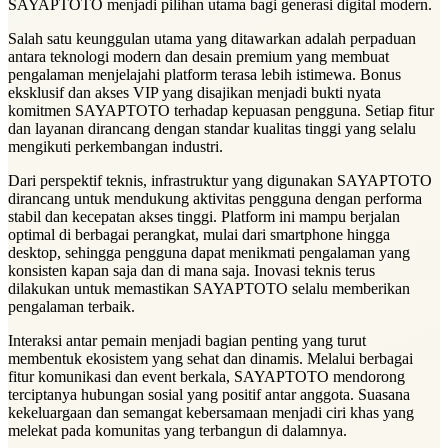
SAYAPTOTO menjadi pilihan utama bagi generasi digital modern.
Salah satu keunggulan utama yang ditawarkan adalah perpaduan
antara teknologi modern dan desain premium yang membuat
pengalaman menjelajahi platform terasa lebih istimewa. Bonus
eksklusif dan akses VIP yang disajikan menjadi bukti nyata
komitmen SAYAPTOTO terhadap kepuasan pengguna. Setiap fitur
dan layanan dirancang dengan standar kualitas tinggi yang selalu
mengikuti perkembangan industri.
Dari perspektif teknis, infrastruktur yang digunakan SAYAPTOTO
dirancang untuk mendukung aktivitas pengguna dengan performa
stabil dan kecepatan akses tinggi. Platform ini mampu berjalan
optimal di berbagai perangkat, mulai dari smartphone hingga
desktop, sehingga pengguna dapat menikmati pengalaman yang
konsisten kapan saja dan di mana saja. Inovasi teknis terus
dilakukan untuk memastikan SAYAPTOTO selalu memberikan
pengalaman terbaik.
Interaksi antar pemain menjadi bagian penting yang turut
membentuk ekosistem yang sehat dan dinamis. Melalui berbagai
fitur komunikasi dan event berkala, SAYAPTOTO mendorong
terciptanya hubungan sosial yang positif antar anggota. Suasana
kekeluargaan dan semangat kebersamaan menjadi ciri khas yang
melekat pada komunitas yang terbangun di dalamnya.