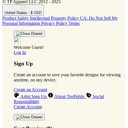
© TP Apparel LLC 2012 - 2025
United States - $ USD
Product Safety
Intellectual Property Policy
CA: Do Not Sell My
Personal Information
Privacy Policy
Terms
Welcome Guest!
Log In
Sign Up
Create an account to save your favorite designs for viewing
anytime, on any device.
Create an Account
Artist Sign Up
About TeePublic
Social
Responsibility
Create Account