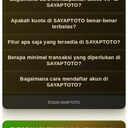
yang menawarkan layanan premium, bonus eksklusif, dan
SAYAPTOTO?
akses VIP dengan kuota terbatas. Yang membuat
SAYAPTOTO istimewa adalah kombinasi antara kualitas
Pengguna dapat menikmati akses VIP di
SAYAPTOTO
Apakah kuota di SAYAPTOTO benar-benar
layanan tinggi dengan sistem keamanan modern yang
dengan segera bergabung dan mengakses berbagai fitur
terbatas?
selalu mengawal setiap langkah pengguna. Pendekatan
yang dirancang khusus untuk member premium. Sistem
yang mengutamakan kenyamanan dan kemewahan
akan memberikan akses ke bonus eksklusif sesuai dengan
Kuota terbatas adalah prioritas utama di
SAYAPTOTO
menjadi ciri khas yang membedakan SAYAPTOTO dari
Fitur apa saja yang tersedia di SAYAPTOTO?
standar yang telah ditetapkan. Semua proses berjalan
dengan program yang dirancang khusus untuk
platform lain.
dengan mekanisme yang cepat dan mudah dipahami,
memberikan pengalaman eksklusif bagi setiap pengguna.
SAYAPTOTO
menyediakan beragam fitur premium yang
sehingga pengguna baru pun dapat langsung merasakan
Berapa minimal transaksi yang diperlukan di
Tim profesional bekerja untuk memastikan setiap member
dapat dinikmati oleh seluruh pengguna, mulai dari
keuntungannya.
SAYAPTOTO?
mendapatkan keuntungan yang sesuai dengan status
berbagai jenis hiburan digital hingga program loyalitas
premium mereka. Pendekatan yang eksklusif dan terbatas
dengan bonus eksklusif. Antarmuka yang disajikan
SAYAPTOTO
menetapkan batas transaksi yang sangat
ini menjadi alasan utama tingginya minat pengguna
Bagaimana cara mendaftar akun di
dirancang dengan konsep modern dan intuitif agar
terjangkau, yaitu mulai dari Rp 10.000, sehingga dapat
terhadap SAYAPTOTO.
SAYAPTOTO?
mudah digunakan oleh pengguna dari berbagai
diakses oleh berbagai lapisan masyarakat dengan mudah.
kalangan. Fitur transaksi yang cepat dan dukungan
Untuk penarikan dana, minimal yang ditetapkan adalah
Proses pendaftaran di
SAYAPTOTO
tergolong sangat
pelanggan yang responsif 24 jam juga menjadi nilai
Rp 50.000 dengan proses yang cepat dan tanpa biaya
mudah dan hanya membutuhkan beberapa langkah
©2026 SAYAPTOTO
tambah yang signifikan dari SAYAPTOTO.
tersembunyi. Berbagai metode pembayaran didukung
sederhana. Calon pengguna cukup mengisi formulir
mulai dari semua bank lokal, e-wallet populer, hingga
pendaftaran dengan data diri yang valid, lalu melakukan
QRIS untuk kemudahan bertransaksi di SAYAPTOTO.
verifikasi melalui tautan yang dikirimkan melalui email