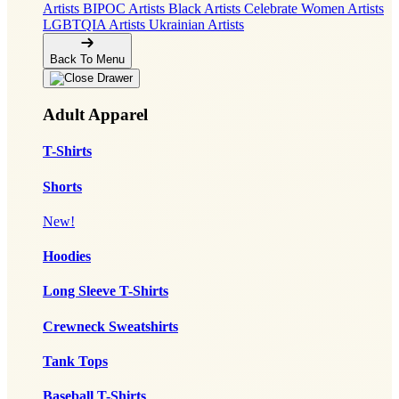
Artists
BIPOC Artists
Black Artists
Celebrate Women Artists
LGBTQIA Artists
Ukrainian Artists
Back To Menu
Adult Apparel
T-Shirts
Shorts
New!
Hoodies
Long Sleeve T-Shirts
Crewneck Sweatshirts
Tank Tops
Baseball T-Shirts