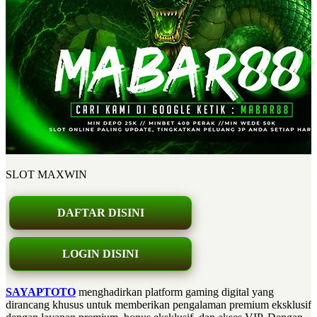
SLOT MAXWIN
DAFTAR DISINI
LOGIN DISINI
SAYAPTOTO
menghadirkan platform gaming digital yang
dirancang khusus untuk memberikan pengalaman premium eksklusif