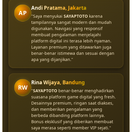
Andi Pratama, Jakarta
AP
"Saya menyukai
SAYAPTOTO
karena
tampilannya sangat modern dan mudah
digunakan. Navigasi yang responsif
membuat pengalaman menjelajahi
platform digital ini terasa lebih nyaman.
Layanan premium yang ditawarkan juga
benar-benar istimewa dan sesuai dengan
apa yang dijanjikan."
Rina Wijaya, Bandung
RW
"
SAYAPTOTO
benar-benar menghadirkan
suasana platform game digital yang fresh.
Desainnya premium, ringan saat diakses,
dan memberikan pengalaman yang
berbeda dibanding platform lainnya.
Bonus eksklusif yang diberikan membuat
saya merasa seperti member VIP sejati."