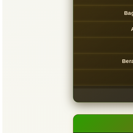
SAYAPTOTO
adalah platfo
Ba
VIP dengan kuota terbatas
dengan sistem keamanan 
Pengguna dapat menikmati
kenyamanan dan kemewahan
dirancang khusus untuk m
yang telah ditetapkan. S
Kuota terbatas adalah prio
pengguna baru pun dapat
pengalaman eksklusif bag
keuntungan yang sesuai de
SAYAPTOTO
menyediakan b
utama tingginya minat pe
Ber
jenis hiburan digital hing
konsep modern dan intuiti
SAYAPTOTO
menetapkan bat
dan dukungan pelanggan ya
oleh berbagai lapisan mas
dengan proses yang cepat
Proses pendaftaran di
SAY
bank lokal, e-wallet popu
Calon pengguna cukup mengi
tautan yang dikirimkan mel
premium dan layanan ekskl