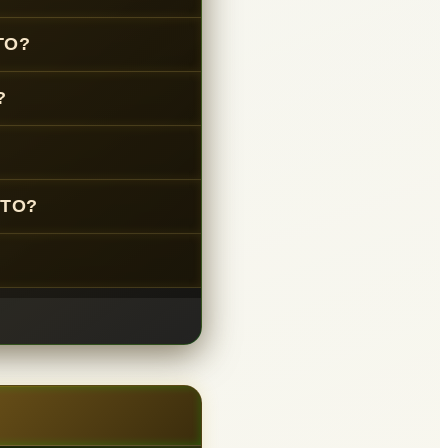
nus eksklusif, dan akses
TO?
itas layanan tinggi
atan yang mengutamakan
s berbagai fitur yang
ain.
?
f sesuai dengan standar
pahami, sehingga
us untuk memberikan
tiap member mendapatkan
atas ini menjadi alasan
a, mulai dari berbagai
OTO?
ajikan dirancang dengan
tur transaksi yang cepat
 sehingga dapat diakses
dari SAYAPTOTO.
apkan adalah Rp 50.000
kung mulai dari semua
pa langkah sederhana.
kan verifikasi melalui
 menikmati seluruh fitur