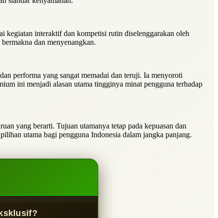
dan standar kenyamanan.
 kegiatan interaktif dan kompetisi rutin diselenggarakan oleh
bih bermakna dan menyenangkan.
an performa yang sangat memadai dan teruji. Ia menyoroti
mium ini menjadi alasan utama tingginya minat pengguna terhadap
an yang berarti. Tujuan utamanya tetap pada kepuasan dan
pilihan utama bagi pengguna Indonesia dalam jangka panjang.
sklusif?