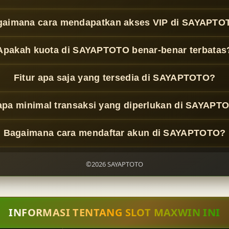
rm gaming digital premium yang menawarkan layanan premium, bo
gaimana cara mendapatkan akses VIP di SAYAPTO
. Yang membuat SAYAPTOTO istimewa adalah kombinasi antara kual
modern yang selalu mengawal setiap langkah pengguna. Pendek
 akses VIP di
SAYAPTOTO
dengan segera bergabung dan mengakse
 menjadi ciri khas yang membedakan SAYAPTOTO dari platform l
Apakah kuota di SAYAPTOTO benar-benar terbatas
ember premium. Sistem akan memberikan akses ke bonus eksklusi
emua proses berjalan dengan mekanisme yang cepat dan mudah di
ritas utama di
SAYAPTOTO
dengan program yang dirancang khus
 langsung merasakan keuntungannya.
Fitur apa saja yang tersedia di SAYAPTOTO?
i setiap pengguna. Tim profesional bekerja untuk memastikan se
ngan status premium mereka. Pendekatan yang eksklusif dan terb
eragam fitur premium yang dapat dinikmati oleh seluruh penggun
ngguna terhadap SAYAPTOTO.
apa minimal transaksi yang diperlukan di SAYAPT
ga program loyalitas dengan bonus eksklusif. Antarmuka yang dis
f agar mudah digunakan oleh pengguna dari berbagai kalangan. Fi
as transaksi yang sangat terjangkau, yaitu mulai dari Rp 10.000,
ng responsif 24 jam juga menjadi nilai tambah yang signifikan 
Bagaimana cara mendaftar akun di SAYAPTOTO?
yarakat dengan mudah. Untuk penarikan dana, minimal yang ditet
 dan tanpa biaya tersembunyi. Berbagai metode pembayaran didu
APTOTO
tergolong sangat mudah dan hanya membutuhkan bebera
ler, hingga QRIS untuk kemudahan bertransaksi di SAYAPTOTO.
si formulir pendaftaran dengan data diri yang valid, lalu melaku
©2026 SAYAPTOTO
alui email atau SMS. Setelah akun aktif, pengguna dapat langsung
usif yang tersedia di SAYAPTOTO tanpa hambatan berarti.
INFORMASI TENTANG SLOT MAXWIN INI