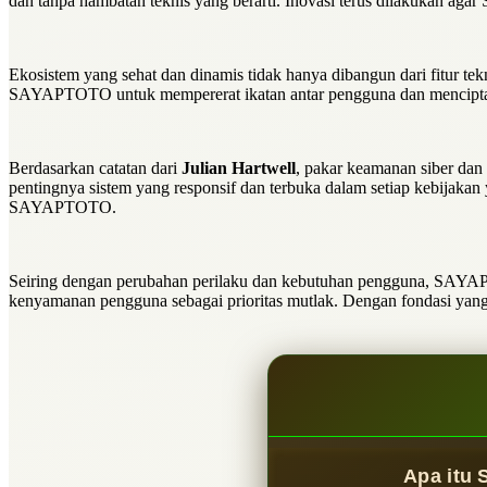
dan tanpa hambatan teknis yang berarti. Inovasi terus dilakukan a
Ekosistem yang sehat dan dinamis tidak hanya dibangun dari fitur tek
SAYAPTOTO untuk mempererat ikatan antar pengguna dan menciptakan
Berdasarkan catatan dari
Julian Hartwell
, pakar keamanan siber dan
pentingnya sistem yang responsif dan terbuka dalam setiap kebijaka
SAYAPTOTO.
Seiring dengan perubahan perilaku dan kebutuhan pengguna, SAYAP
kenyamanan pengguna sebagai prioritas mutlak. Dengan fondasi yang
Apa itu