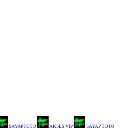
SAYAPTOTO
AKSES VIP
SAYAP TOTO