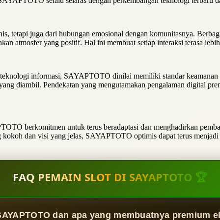
gar SAYAPTOTO selalu selaras dengan perkembangan teknologi terbaru 
nis, tetapi juga dari hubungan emosional dengan komunitasnya. Berbagai
 atmosfer yang positif. Hal ini membuat setiap interaksi terasa le
 teknologi informasi, SAYAPTOTO dinilai memiliki standar keamanan d
n yang diambil. Pendekatan yang mengutamakan pengalaman digital pre
TOTO berkomitmen untuk terus beradaptasi dan menghadirkan pembaru
 kokoh dan visi yang jelas, SAYAPTOTO optimis dapat terus menjadi 
FAQ PEMAIN SLOT DI SAYAPTOTO 🏆
 SAYAPTOTO dan apa yang membuatnya premium ek