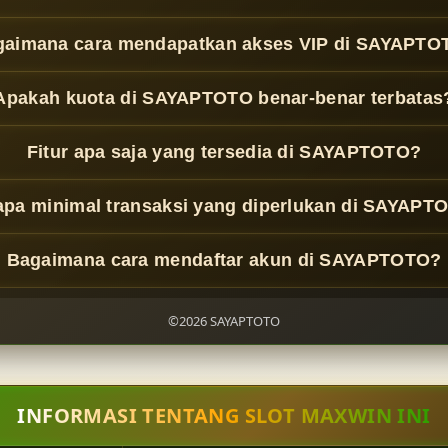
rm gaming digital premium yang menawarkan layanan premium, bo
gaimana cara mendapatkan akses VIP di SAYAPTO
. Yang membuat SAYAPTOTO istimewa adalah kombinasi antara kual
modern yang selalu mengawal setiap langkah pengguna. Pendek
 akses VIP di
SAYAPTOTO
dengan segera bergabung dan mengakse
 menjadi ciri khas yang membedakan SAYAPTOTO dari platform l
Apakah kuota di SAYAPTOTO benar-benar terbatas
ember premium. Sistem akan memberikan akses ke bonus eksklusi
emua proses berjalan dengan mekanisme yang cepat dan mudah di
ritas utama di
SAYAPTOTO
dengan program yang dirancang khus
 langsung merasakan keuntungannya.
Fitur apa saja yang tersedia di SAYAPTOTO?
i setiap pengguna. Tim profesional bekerja untuk memastikan se
ngan status premium mereka. Pendekatan yang eksklusif dan terb
eragam fitur premium yang dapat dinikmati oleh seluruh penggun
ngguna terhadap SAYAPTOTO.
apa minimal transaksi yang diperlukan di SAYAPT
ga program loyalitas dengan bonus eksklusif. Antarmuka yang dis
f agar mudah digunakan oleh pengguna dari berbagai kalangan. Fi
as transaksi yang sangat terjangkau, yaitu mulai dari Rp 10.000,
ng responsif 24 jam juga menjadi nilai tambah yang signifikan 
Bagaimana cara mendaftar akun di SAYAPTOTO?
yarakat dengan mudah. Untuk penarikan dana, minimal yang ditet
 dan tanpa biaya tersembunyi. Berbagai metode pembayaran didu
APTOTO
tergolong sangat mudah dan hanya membutuhkan bebera
ler, hingga QRIS untuk kemudahan bertransaksi di SAYAPTOTO.
si formulir pendaftaran dengan data diri yang valid, lalu melaku
©2026 SAYAPTOTO
alui email atau SMS. Setelah akun aktif, pengguna dapat langsung
usif yang tersedia di SAYAPTOTO tanpa hambatan berarti.
INFORMASI TENTANG SLOT MAXWIN INI