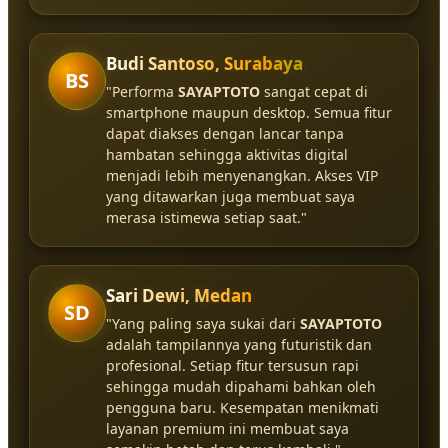
Budi Santoso, Surabaya
BS
"Performa
SAYAPTOTO
sangat cepat di
smartphone maupun desktop. Semua fitur
dapat diakses dengan lancar tanpa
hambatan sehingga aktivitas digital
menjadi lebih menyenangkan. Akses VIP
yang ditawarkan juga membuat saya
merasa istimewa setiap saat."
Sari Dewi, Medan
SD
"Yang paling saya sukai dari
SAYAPTOTO
adalah tampilannya yang futuristik dan
profesional. Setiap fitur tersusun rapi
sehingga mudah dipahami bahkan oleh
pengguna baru. Kesempatan menikmati
layanan premium ini membuat saya