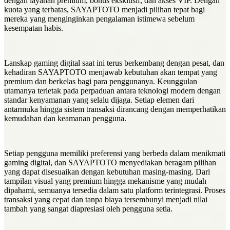
dengan layanan premium, bonus eksklusif, dan akses VIP. Dengan
kuota yang terbatas, SAYAPTOTO menjadi pilihan tepat bagi
mereka yang menginginkan pengalaman istimewa sebelum
kesempatan habis.
Lanskap gaming digital saat ini terus berkembang dengan pesat, dan
kehadiran SAYAPTOTO menjawab kebutuhan akan tempat yang
premium dan berkelas bagi para penggunanya. Keunggulan
utamanya terletak pada perpaduan antara teknologi modern dengan
standar kenyamanan yang selalu dijaga. Setiap elemen dari
antarmuka hingga sistem transaksi dirancang dengan memperhatikan
kemudahan dan keamanan pengguna.
Setiap pengguna memiliki preferensi yang berbeda dalam menikmati
gaming digital, dan SAYAPTOTO menyediakan beragam pilihan
yang dapat disesuaikan dengan kebutuhan masing-masing. Dari
tampilan visual yang premium hingga mekanisme yang mudah
dipahami, semuanya tersedia dalam satu platform terintegrasi. Proses
transaksi yang cepat dan tanpa biaya tersembunyi menjadi nilai
tambah yang sangat diapresiasi oleh pengguna setia.