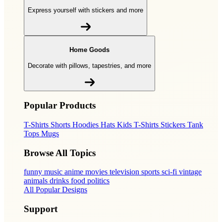
Express yourself with stickers and more
Home Goods
Decorate with pillows, tapestries, and more
Popular Products
T-Shirts
Shorts
Hoodies
Hats
Kids T-Shirts
Stickers
Tank
Tops
Mugs
Browse All Topics
funny
music
anime
movies
television
sports
sci-fi
vintage
animals
drinks
food
politics
All Popular Designs
Support