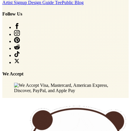
Artist Signup
Design Guide
TeePublic Blog
Follow Us
We Accept