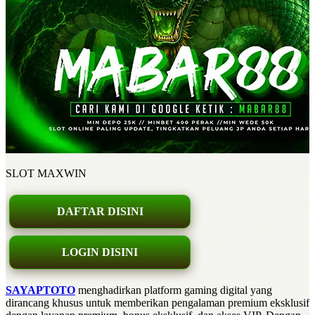
SLOT MAXWIN
DAFTAR DISINI
LOGIN DISINI
SAYAPTOTO
menghadirkan platform gaming digital yang
dirancang khusus untuk memberikan pengalaman premium eksklusif