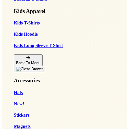
Kids Apparel
Kids T-Shirts
Kids Hoodie
Kids Long Sleeve T-Shirt
Back To Menu
Accessories
Hats
New!
Stickers
Magnets