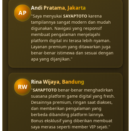
Andi Pratama, Jakarta
AP
"Saya menyukai
SAYAPTOTO
karena
tampilannya sangat modern dan mudah
digunakan. Navigasi yang responsif
membuat pengalaman menjelajahi
platform digital ini terasa lebih nyaman.
Layanan premium yang ditawarkan juga
benar-benar istimewa dan sesuai dengan
apa yang dijanjikan."
Rina Wijaya, Bandung
RW
"
SAYAPTOTO
benar-benar menghadirkan
suasana platform game digital yang fresh.
Desainnya premium, ringan saat diakses,
dan memberikan pengalaman yang
berbeda dibanding platform lainnya.
Bonus eksklusif yang diberikan membuat
saya merasa seperti member VIP sejati."