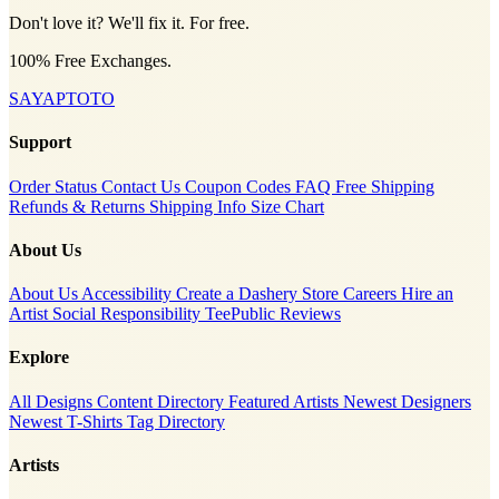
Don't love it? We'll fix it. For free.
100% Free Exchanges.
SAYAPTOTO
Support
Order Status
Contact Us
Coupon Codes
FAQ
Free Shipping
Refunds & Returns
Shipping Info
Size Chart
About Us
About Us
Accessibility
Create a Dashery Store
Careers
Hire an
Artist
Social Responsibility
TeePublic Reviews
Explore
All Designs
Content Directory
Featured Artists
Newest Designers
Newest T-Shirts
Tag Directory
Artists