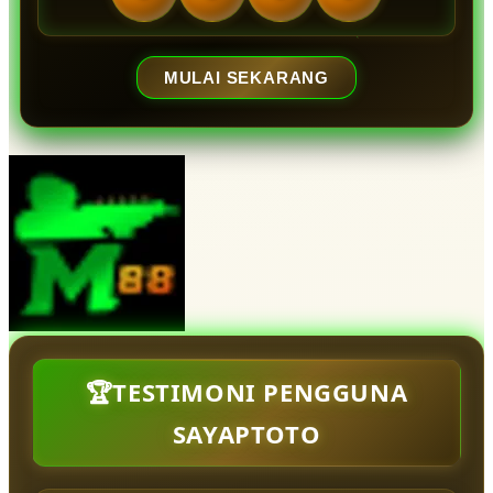
MULAI SEKARANG
🏆TESTIMONI PENGGUNA
SAYAPTOTO