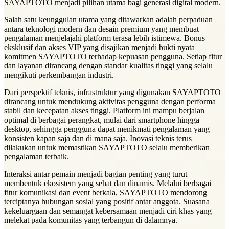
SAYAPTOTO menjadi pilihan utama bagi generasi digital modern.
Salah satu keunggulan utama yang ditawarkan adalah perpaduan
antara teknologi modern dan desain premium yang membuat
pengalaman menjelajahi platform terasa lebih istimewa. Bonus
eksklusif dan akses VIP yang disajikan menjadi bukti nyata
komitmen SAYAPTOTO terhadap kepuasan pengguna. Setiap fitur
dan layanan dirancang dengan standar kualitas tinggi yang selalu
mengikuti perkembangan industri.
Dari perspektif teknis, infrastruktur yang digunakan SAYAPTOTO
dirancang untuk mendukung aktivitas pengguna dengan performa
stabil dan kecepatan akses tinggi. Platform ini mampu berjalan
optimal di berbagai perangkat, mulai dari smartphone hingga
desktop, sehingga pengguna dapat menikmati pengalaman yang
konsisten kapan saja dan di mana saja. Inovasi teknis terus
dilakukan untuk memastikan SAYAPTOTO selalu memberikan
pengalaman terbaik.
Interaksi antar pemain menjadi bagian penting yang turut
membentuk ekosistem yang sehat dan dinamis. Melalui berbagai
fitur komunikasi dan event berkala, SAYAPTOTO mendorong
terciptanya hubungan sosial yang positif antar anggota. Suasana
kekeluargaan dan semangat kebersamaan menjadi ciri khas yang
melekat pada komunitas yang terbangun di dalamnya.