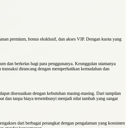
anan premium, bonus eksklusif, dan akses VIP. Dengan kuota yang
ium dan berkelas bagi para penggunanya. Keunggulan utamanya
tem transaksi dirancang dengan memperhatikan kemudahan dan
apat disesuaikan dengan kebutuhan masing-masing. Dari tampilan
at dan tanpa biaya tersembunyi menjadi nilai tambah yang sangat
gakses dari berbagai perangkat dengan pengalaman yang konsisten