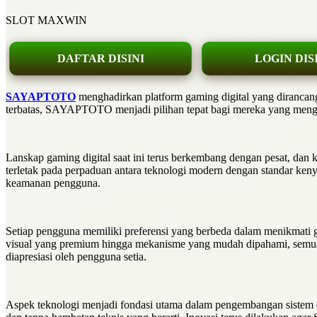
SLOT MAXWIN
DAFTAR DISINI
LOGIN DIS
SAYAPTOTO
menghadirkan platform gaming digital yang diranca
terbatas, SAYAPTOTO menjadi pilihan tepat bagi mereka yang meng
Lanskap gaming digital saat ini terus berkembang dengan pesat, 
terletak pada perpaduan antara teknologi modern dengan standar ken
keamanan pengguna.
Setiap pengguna memiliki preferensi yang berbeda dalam menikmati
visual yang premium hingga mekanisme yang mudah dipahami, semuanya 
diapresiasi oleh pengguna setia.
Aspek teknologi menjadi fondasi utama dalam pengembangan sistem