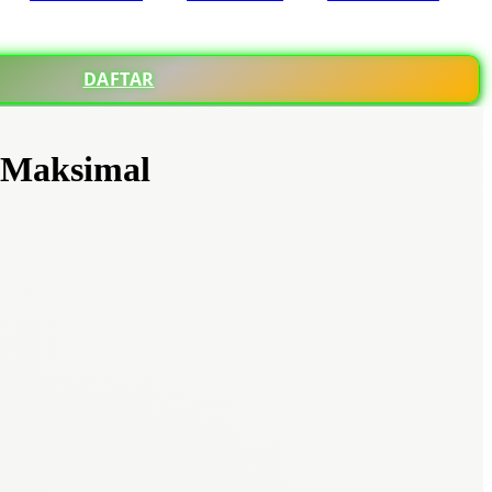
DAFTAR
 Maksimal