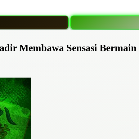
dir Membawa Sensasi Bermain