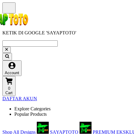
KETIK DI GOOGLE 'SAYAPTOTO'
Account
0
Cart
DAFTAR AKUN
Explore Categories
Popular Products
Shop All Designs
SAYAPTOTO
PREMIUM EKSKL