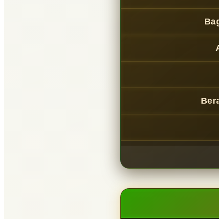
SAYAPTOTO
adalah platfo
Ba
VIP dengan kuota terbatas
dengan sistem keamanan 
Pengguna dapat menikmati
kenyamanan dan kemewahan
dirancang khusus untuk m
yang telah ditetapkan. S
Kuota terbatas adalah prio
pengguna baru pun dapat
pengalaman eksklusif bag
keuntungan yang sesuai de
SAYAPTOTO
menyediakan b
utama tingginya minat pe
Ber
jenis hiburan digital hing
konsep modern dan intuiti
SAYAPTOTO
menetapkan bat
dan dukungan pelanggan ya
oleh berbagai lapisan mas
dengan proses yang cepat
Proses pendaftaran di
SAY
bank lokal, e-wallet popu
Calon pengguna cukup mengi
tautan yang dikirimkan mel
premium dan layanan ekskl