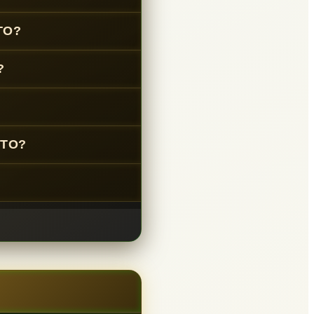
nus eksklusif, dan akses
TO?
itas layanan tinggi
atan yang mengutamakan
s berbagai fitur yang
ain.
?
f sesuai dengan standar
pahami, sehingga
us untuk memberikan
tiap member mendapatkan
atas ini menjadi alasan
a, mulai dari berbagai
OTO?
ajikan dirancang dengan
tur transaksi yang cepat
 sehingga dapat diakses
dari SAYAPTOTO.
apkan adalah Rp 50.000
kung mulai dari semua
pa langkah sederhana.
kan verifikasi melalui
 menikmati seluruh fitur