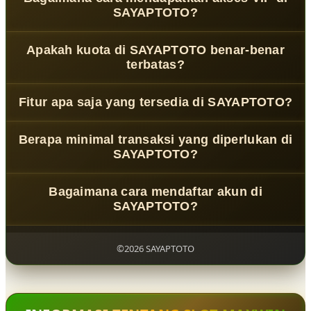
yang menawarkan layanan premium, bonus eksklusif, dan
SAYAPTOTO?
akses VIP dengan kuota terbatas. Yang membuat
SAYAPTOTO istimewa adalah kombinasi antara kualitas
Pengguna dapat menikmati akses VIP di
SAYAPTOTO
Apakah kuota di SAYAPTOTO benar-benar
layanan tinggi dengan sistem keamanan modern yang
dengan segera bergabung dan mengakses berbagai fitur
terbatas?
selalu mengawal setiap langkah pengguna. Pendekatan
yang dirancang khusus untuk member premium. Sistem
yang mengutamakan kenyamanan dan kemewahan
akan memberikan akses ke bonus eksklusif sesuai dengan
Kuota terbatas adalah prioritas utama di
SAYAPTOTO
menjadi ciri khas yang membedakan SAYAPTOTO dari
Fitur apa saja yang tersedia di SAYAPTOTO?
standar yang telah ditetapkan. Semua proses berjalan
dengan program yang dirancang khusus untuk
platform lain.
dengan mekanisme yang cepat dan mudah dipahami,
memberikan pengalaman eksklusif bagi setiap pengguna.
SAYAPTOTO
menyediakan beragam fitur premium yang
sehingga pengguna baru pun dapat langsung merasakan
Berapa minimal transaksi yang diperlukan di
Tim profesional bekerja untuk memastikan setiap member
dapat dinikmati oleh seluruh pengguna, mulai dari
keuntungannya.
SAYAPTOTO?
mendapatkan keuntungan yang sesuai dengan status
berbagai jenis hiburan digital hingga program loyalitas
premium mereka. Pendekatan yang eksklusif dan terbatas
dengan bonus eksklusif. Antarmuka yang disajikan
SAYAPTOTO
menetapkan batas transaksi yang sangat
ini menjadi alasan utama tingginya minat pengguna
Bagaimana cara mendaftar akun di
dirancang dengan konsep modern dan intuitif agar
terjangkau, yaitu mulai dari Rp 10.000, sehingga dapat
terhadap SAYAPTOTO.
SAYAPTOTO?
mudah digunakan oleh pengguna dari berbagai
diakses oleh berbagai lapisan masyarakat dengan mudah.
kalangan. Fitur transaksi yang cepat dan dukungan
Untuk penarikan dana, minimal yang ditetapkan adalah
Proses pendaftaran di
SAYAPTOTO
tergolong sangat
pelanggan yang responsif 24 jam juga menjadi nilai
Rp 50.000 dengan proses yang cepat dan tanpa biaya
mudah dan hanya membutuhkan beberapa langkah
©2026 SAYAPTOTO
tambah yang signifikan dari SAYAPTOTO.
tersembunyi. Berbagai metode pembayaran didukung
sederhana. Calon pengguna cukup mengisi formulir
mulai dari semua bank lokal, e-wallet populer, hingga
pendaftaran dengan data diri yang valid, lalu melakukan
QRIS untuk kemudahan bertransaksi di SAYAPTOTO.
verifikasi melalui tautan yang dikirimkan melalui email