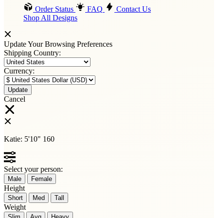
Order Status
FAQ
Contact Us
Shop All Designs
Update Your Browsing Preferences
Shipping Country:
Currency:
Cancel
Katie:
5'10"
160
Select your person:
Male
Female
Height
Short
Med
Tall
Weight
Slim
Avg
Heavy