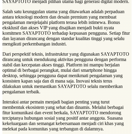
SAYAPTOTO menjadi pilihan utama bagi generasi digital modern.
Salah satu keunggulan utama yang ditawarkan adalah perpaduan
antara teknologi modern dan desain premium yang membuat
pengalaman menjelajahi platform terasa lebih istimewa. Bonus
eksklusif dan akses VIP yang disajikan menjadi bukti nyata
komitmen SAYAPTOTO terhadap kepuasan pengguna. Setiap fitur
dan layanan dirancang dengan standar kualitas tinggi yang selalu
mengikuti perkembangan industri.
Dari perspektif teknis, infrastruktur yang digunakan SAYAPTOTO
dirancang untuk mendukung aktivitas pengguna dengan performa
stabil dan kecepatan akses tinggi. Platform ini mampu berjalan
optimal di berbagai perangkat, mulai dari smartphone hingga
desktop, sehingga pengguna dapat menikmati pengalaman yang
konsisten kapan saja dan di mana saja. Inovasi teknis terus
dilakukan untuk memastikan SAYAPTOTO selalu memberikan
pengalaman terbaik.
Interaksi antar pemain menjadi bagian penting yang turut
membentuk ekosistem yang sehat dan dinamis. Melalui berbagai
fitur komunikasi dan event berkala, SAYAPTOTO mendorong
terciptanya hubungan sosial yang positif antar anggota. Suasana
kekeluargaan dan semangat kebersamaan menjadi ciri khas yang
melekat pada komunitas yang terbangun di dalamnya.