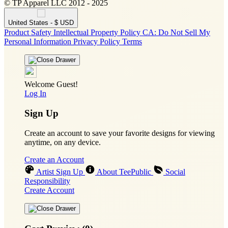
© TP Apparel LLC 2012 - 2025
United States - $ USD
Product Safety
Intellectual Property Policy
CA: Do Not Sell My
Personal Information
Privacy Policy
Terms
Welcome Guest!
Log In
Sign Up
Create an account to save your favorite designs for viewing
anytime, on any device.
Create an Account
Artist Sign Up
About TeePublic
Social
Responsibility
Create Account