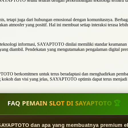
gar SAYAPTOTO selalu selaras dengan perkembangan teknologi terbaru 
nis, tetapi juga dari hubungan emosional dengan komunitasnya. Berbagai
 atmosfer yang positif. Hal ini membuat setiap interaksi terasa le
 teknologi informasi, SAYAPTOTO dinilai memiliki standar keamanan d
n yang diambil. Pendekatan yang mengutamakan pengalaman digital pre
TOTO berkomitmen untuk terus beradaptasi dan menghadirkan pembaru
 kokoh dan visi yang jelas, SAYAPTOTO optimis dapat terus menjadi 
FAQ PEMAIN SLOT DI SAYAPTOTO 🏆
 SAYAPTOTO dan apa yang membuatnya premium ek