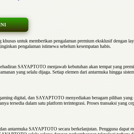
INI
ng khusus untuk memberikan pengalaman premium eksklusif dengan lay
inginkan pengalaman istimewa sebelum kesempatan habis.
dan kehadiran SAYAPTOTO menjawab kebutuhan akan tempat yang prem
yamanan yang selalu dijaga. Setiap elemen dari antarmuka hingga sis
 gaming digital, dan SAYAPTOTO menyediakan beragam pilihan yang d
tersedia dalam satu platform terintegrasi. Proses transaksi yang cep
 dan antarmuka SAYAPTOTO secara berkelanjutan. Pengguna dapat men