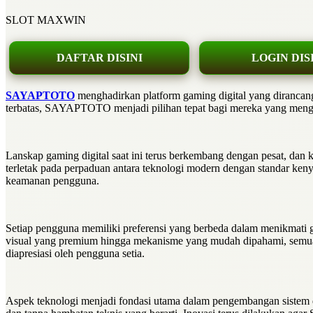
SLOT MAXWIN
DAFTAR DISINI
LOGIN DIS
SAYAPTOTO
menghadirkan platform gaming digital yang diranca
terbatas, SAYAPTOTO menjadi pilihan tepat bagi mereka yang meng
Lanskap gaming digital saat ini terus berkembang dengan pesat, 
terletak pada perpaduan antara teknologi modern dengan standar ken
keamanan pengguna.
Setiap pengguna memiliki preferensi yang berbeda dalam menikmati
visual yang premium hingga mekanisme yang mudah dipahami, semuanya 
diapresiasi oleh pengguna setia.
Aspek teknologi menjadi fondasi utama dalam pengembangan sistem