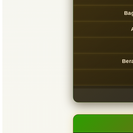
SAYAPTOTO
adalah platfo
Ba
VIP dengan kuota terbatas
dengan sistem keamanan 
Pengguna dapat menikmati
kenyamanan dan kemewahan
dirancang khusus untuk m
yang telah ditetapkan. S
Kuota terbatas adalah prio
pengguna baru pun dapat
pengalaman eksklusif bag
keuntungan yang sesuai de
SAYAPTOTO
menyediakan b
utama tingginya minat pe
Ber
jenis hiburan digital hing
konsep modern dan intuiti
SAYAPTOTO
menetapkan bat
dan dukungan pelanggan ya
oleh berbagai lapisan mas
dengan proses yang cepat
Proses pendaftaran di
SAY
bank lokal, e-wallet popu
Calon pengguna cukup mengi
tautan yang dikirimkan mel
premium dan layanan ekskl