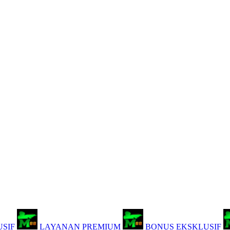
USIF
LAYANAN PREMIUM
BONUS EKSKLUSIF