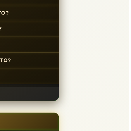
nus eksklusif, dan akses
TO?
itas layanan tinggi
atan yang mengutamakan
s berbagai fitur yang
ain.
?
f sesuai dengan standar
pahami, sehingga
us untuk memberikan
tiap member mendapatkan
atas ini menjadi alasan
a, mulai dari berbagai
OTO?
ajikan dirancang dengan
tur transaksi yang cepat
 sehingga dapat diakses
dari SAYAPTOTO.
apkan adalah Rp 50.000
kung mulai dari semua
pa langkah sederhana.
kan verifikasi melalui
 menikmati seluruh fitur