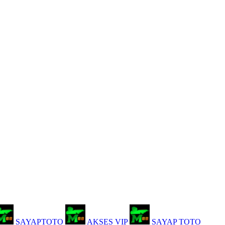
SAYAPTOTO
AKSES VIP
SAYAP TOTO