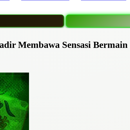
dir Membawa Sensasi Bermain