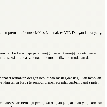
anan premium, bonus eksklusif, dan akses VIP. Dengan kuota yang
ium dan berkelas bagi para penggunanya. Keunggulan utamanya
tem transaksi dirancang dengan memperhatikan kemudahan dan
apat disesuaikan dengan kebutuhan masing-masing. Dari tampilan
at dan tanpa biaya tersembunyi menjadi nilai tambah yang sangat
gakses dari berbagai perangkat dengan pengalaman yang konsisten