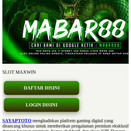
SLOT MAXWIN
DAFTAR DISINI
LOGIN DISINI
SAYAPTOTO
menghadirkan platform gaming digital yang
dirancang khusus untuk memberikan pengalaman premium eksklusif