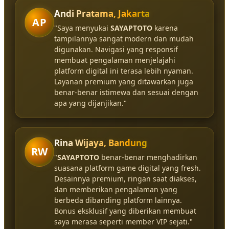
Andi Pratama, Jakarta
AP
"Saya menyukai
SAYAPTOTO
karena
tampilannya sangat modern dan mudah
digunakan. Navigasi yang responsif
membuat pengalaman menjelajahi
platform digital ini terasa lebih nyaman.
Layanan premium yang ditawarkan juga
benar-benar istimewa dan sesuai dengan
apa yang dijanjikan."
Rina Wijaya, Bandung
RW
"
SAYAPTOTO
benar-benar menghadirkan
suasana platform game digital yang fresh.
Desainnya premium, ringan saat diakses,
dan memberikan pengalaman yang
berbeda dibanding platform lainnya.
Bonus eksklusif yang diberikan membuat
saya merasa seperti member VIP sejati."