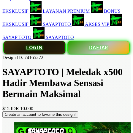
EKSKLUSIF
LAYANAN PREMIUM
BONUS
EKSKLUSIF
SAYAPTOTO
AKSES VIP
SAYAP TOTO
SAYAPTOTO
LOGIN
DAFTAR
Design ID: 74165272
SAYAPTOTO | Meledak x500
Hadir Membawa Sensasi
Bermain Maksimal
$15
IDR 10.000
Create an account to favorite this design!