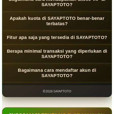
yang menawarkan layanan premium, bonus eksklusif, dan
SAYAPTOTO?
akses VIP dengan kuota terbatas. Yang membuat
SAYAPTOTO istimewa adalah kombinasi antara kualitas
Pengguna dapat menikmati akses VIP di
SAYAPTOTO
Apakah kuota di SAYAPTOTO benar-benar
layanan tinggi dengan sistem keamanan modern yang
dengan segera bergabung dan mengakses berbagai fitur
terbatas?
selalu mengawal setiap langkah pengguna. Pendekatan
yang dirancang khusus untuk member premium. Sistem
yang mengutamakan kenyamanan dan kemewahan
akan memberikan akses ke bonus eksklusif sesuai dengan
Kuota terbatas adalah prioritas utama di
SAYAPTOTO
menjadi ciri khas yang membedakan SAYAPTOTO dari
Fitur apa saja yang tersedia di SAYAPTOTO?
standar yang telah ditetapkan. Semua proses berjalan
dengan program yang dirancang khusus untuk
platform lain.
dengan mekanisme yang cepat dan mudah dipahami,
memberikan pengalaman eksklusif bagi setiap pengguna.
SAYAPTOTO
menyediakan beragam fitur premium yang
sehingga pengguna baru pun dapat langsung merasakan
Berapa minimal transaksi yang diperlukan di
Tim profesional bekerja untuk memastikan setiap member
dapat dinikmati oleh seluruh pengguna, mulai dari
keuntungannya.
SAYAPTOTO?
mendapatkan keuntungan yang sesuai dengan status
berbagai jenis hiburan digital hingga program loyalitas
premium mereka. Pendekatan yang eksklusif dan terbatas
dengan bonus eksklusif. Antarmuka yang disajikan
SAYAPTOTO
menetapkan batas transaksi yang sangat
ini menjadi alasan utama tingginya minat pengguna
Bagaimana cara mendaftar akun di
dirancang dengan konsep modern dan intuitif agar
terjangkau, yaitu mulai dari Rp 10.000, sehingga dapat
terhadap SAYAPTOTO.
SAYAPTOTO?
mudah digunakan oleh pengguna dari berbagai
diakses oleh berbagai lapisan masyarakat dengan mudah.
kalangan. Fitur transaksi yang cepat dan dukungan
Untuk penarikan dana, minimal yang ditetapkan adalah
Proses pendaftaran di
SAYAPTOTO
tergolong sangat
pelanggan yang responsif 24 jam juga menjadi nilai
Rp 50.000 dengan proses yang cepat dan tanpa biaya
mudah dan hanya membutuhkan beberapa langkah
©2026 SAYAPTOTO
tambah yang signifikan dari SAYAPTOTO.
tersembunyi. Berbagai metode pembayaran didukung
sederhana. Calon pengguna cukup mengisi formulir
mulai dari semua bank lokal, e-wallet populer, hingga
pendaftaran dengan data diri yang valid, lalu melakukan
QRIS untuk kemudahan bertransaksi di SAYAPTOTO.
verifikasi melalui tautan yang dikirimkan melalui email