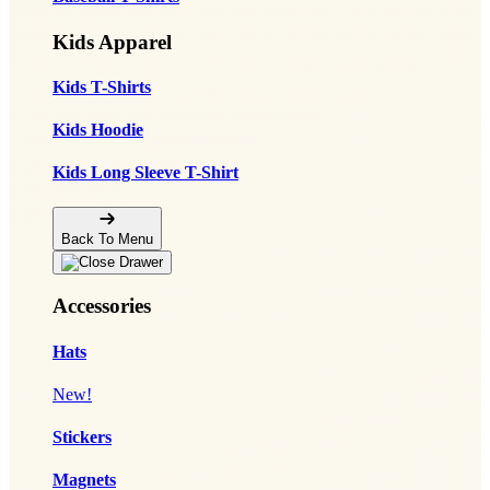
Kids Apparel
Kids T-Shirts
Kids Hoodie
Kids Long Sleeve T-Shirt
Back To Menu
Accessories
Hats
New!
Stickers
Magnets