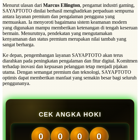
Menurut ulasan dari
Marcus Ellington
, pengamat industri gaming,
SAYAPTOTO dinilai berhasil menghadirkan perpaduan sempurna
antara layanan premium dan pengalaman pengguna yang
memuaskan. Ia menyoroti bagaimana sistem keamanan modern
yang digunakan mampu memberikan ketenangan di tengah keseruan
bermain. Menurutnya, pendekatan yang mengutamakan
kenyamanan dan status premium merupakan nilai tambah yang
sangat berharga.
Ke depan, pengembangan layanan SAYAPTOTO akan terus
diarahkan pada peningkatan pengalaman dan fitur digital. Komitmen
terhadap inovasi dan kepuasan pelanggan tetap menjadi pijakan
utama. Dengan semangat premium dan teknologi, SAYAPTOTO
optimis dapat memberikan manfaat yang semakin besar bagi seluruh
penggunanya.
CEK ANGKA HOKI
0
0
0
0