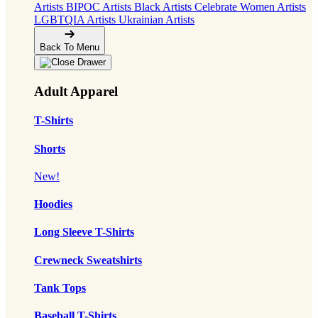
Artists
BIPOC Artists
Black Artists
Celebrate Women Artists
LGBTQIA Artists
Ukrainian Artists
Back To Menu
Adult Apparel
T-Shirts
Shorts
New!
Hoodies
Long Sleeve T-Shirts
Crewneck Sweatshirts
Tank Tops
Baseball T-Shirts