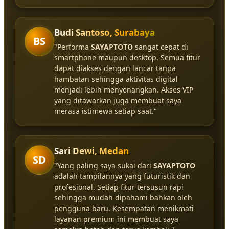
Budi Santoso, Surabaya
BS
"Performa
SAYAPTOTO
sangat cepat di
smartphone maupun desktop. Semua fitur
dapat diakses dengan lancar tanpa
hambatan sehingga aktivitas digital
menjadi lebih menyenangkan. Akses VIP
yang ditawarkan juga membuat saya
merasa istimewa setiap saat."
Sari Dewi, Medan
SD
"Yang paling saya sukai dari
SAYAPTOTO
adalah tampilannya yang futuristik dan
profesional. Setiap fitur tersusun rapi
sehingga mudah dipahami bahkan oleh
pengguna baru. Kesempatan menikmati
layanan premium ini membuat saya