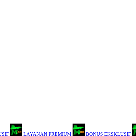
USIF
LAYANAN PREMIUM
BONUS EKSKLUSIF