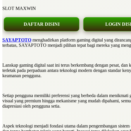
SLOT MAXWIN
DAFTAR DISINI
LOGIN DIS
SAYAPTOTO
menghadirkan platform gaming digital yang diranca
terbatas, SAYAPTOTO menjadi pilihan tepat bagi mereka yang meng
Lanskap gaming digital saat ini terus berkembang dengan pesat, 
terletak pada perpaduan antara teknologi modern dengan standar ken
keamanan pengguna.
Setiap pengguna memiliki preferensi yang berbeda dalam menikmati
visual yang premium hingga mekanisme yang mudah dipahami, semuanya 
diapresiasi oleh pengguna setia.
Aspek teknologi menjadi fondasi utama dalam pengembangan sistem