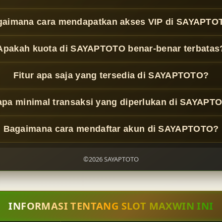
rm gaming digital premium yang menawarkan layanan premium, bo
gaimana cara mendapatkan akses VIP di SAYAPTO
. Yang membuat SAYAPTOTO istimewa adalah kombinasi antara kual
modern yang selalu mengawal setiap langkah pengguna. Pendek
 akses VIP di
SAYAPTOTO
dengan segera bergabung dan mengakse
 menjadi ciri khas yang membedakan SAYAPTOTO dari platform l
Apakah kuota di SAYAPTOTO benar-benar terbatas
ember premium. Sistem akan memberikan akses ke bonus eksklusi
emua proses berjalan dengan mekanisme yang cepat dan mudah di
ritas utama di
SAYAPTOTO
dengan program yang dirancang khus
 langsung merasakan keuntungannya.
Fitur apa saja yang tersedia di SAYAPTOTO?
i setiap pengguna. Tim profesional bekerja untuk memastikan se
ngan status premium mereka. Pendekatan yang eksklusif dan terb
eragam fitur premium yang dapat dinikmati oleh seluruh penggun
ngguna terhadap SAYAPTOTO.
apa minimal transaksi yang diperlukan di SAYAPT
ga program loyalitas dengan bonus eksklusif. Antarmuka yang dis
f agar mudah digunakan oleh pengguna dari berbagai kalangan. Fi
as transaksi yang sangat terjangkau, yaitu mulai dari Rp 10.000,
ng responsif 24 jam juga menjadi nilai tambah yang signifikan 
Bagaimana cara mendaftar akun di SAYAPTOTO?
yarakat dengan mudah. Untuk penarikan dana, minimal yang ditet
 dan tanpa biaya tersembunyi. Berbagai metode pembayaran didu
APTOTO
tergolong sangat mudah dan hanya membutuhkan bebera
ler, hingga QRIS untuk kemudahan bertransaksi di SAYAPTOTO.
si formulir pendaftaran dengan data diri yang valid, lalu melaku
©2026 SAYAPTOTO
alui email atau SMS. Setelah akun aktif, pengguna dapat langsung
usif yang tersedia di SAYAPTOTO tanpa hambatan berarti.
INFORMASI TENTANG SLOT MAXWIN INI