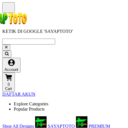
KETIK DI GOOGLE 'SAYAPTOTO'
Account
0
Cart
DAFTAR AKUN
Explore Categories
Popular Products
Shop All Designs
SAYAPTOTO
PREMIUM