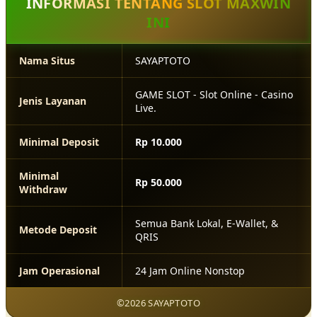
INFORMASI TENTANG SLOT MAXWIN
atau SMS. Setelah akun aktif, pengguna dapat langsung
menikmati seluruh fitur premium dan layanan eksklusif
INI
yang tersedia di SAYAPTOTO tanpa hambatan berarti.
Nama Situs
SAYAPTOTO
GAME SLOT - Slot Online - Casino
Jenis Layanan
Live.
Minimal Deposit
Rp 10.000
Minimal
Rp 50.000
Withdraw
Semua Bank Lokal, E-Wallet, &
Metode Deposit
QRIS
Jam Operasional
24 Jam Online Nonstop
©2026 SAYAPTOTO