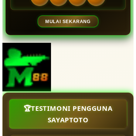
MULAI SEKARANG
🏆TESTIMONI PENGGUNA
SAYAPTOTO