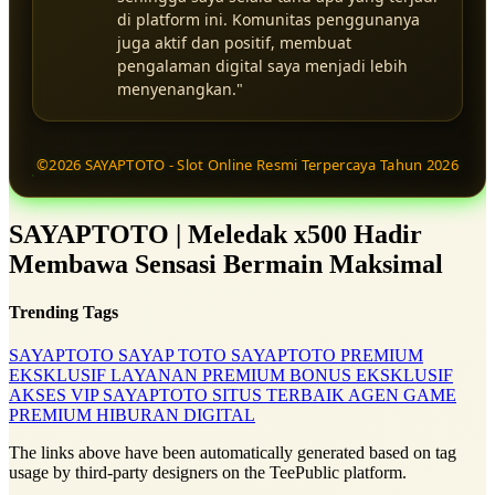
di platform ini. Komunitas penggunanya
juga aktif dan positif, membuat
pengalaman digital saya menjadi lebih
menyenangkan."
©2026 SAYAPTOTO - Slot Online Resmi Terpercaya Tahun 2026
SAYAPTOTO | Meledak x500 Hadir
Membawa Sensasi Bermain Maksimal
Trending Tags
SAYAPTOTO
SAYAP TOTO
SAYAPTOTO
PREMIUM
EKSKLUSIF
LAYANAN PREMIUM
BONUS EKSKLUSIF
AKSES VIP
SAYAPTOTO
SITUS TERBAIK
AGEN GAME
PREMIUM
HIBURAN DIGITAL
The links above have been automatically generated based on tag
usage by third-party designers on the TeePublic platform.