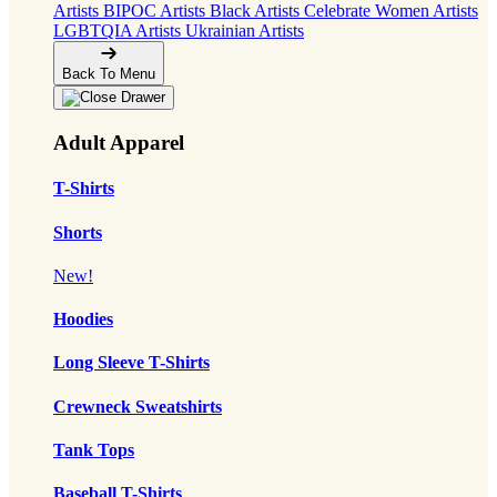
Artists
BIPOC Artists
Black Artists
Celebrate Women Artists
LGBTQIA Artists
Ukrainian Artists
Back To Menu
Adult Apparel
T-Shirts
Shorts
New!
Hoodies
Long Sleeve T-Shirts
Crewneck Sweatshirts
Tank Tops
Baseball T-Shirts