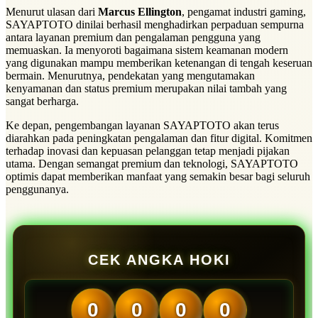
Menurut ulasan dari
Marcus Ellington
, pengamat industri gaming,
SAYAPTOTO dinilai berhasil menghadirkan perpaduan sempurna
antara layanan premium dan pengalaman pengguna yang
memuaskan. Ia menyoroti bagaimana sistem keamanan modern
yang digunakan mampu memberikan ketenangan di tengah keseruan
bermain. Menurutnya, pendekatan yang mengutamakan
kenyamanan dan status premium merupakan nilai tambah yang
sangat berharga.
Ke depan, pengembangan layanan SAYAPTOTO akan terus
diarahkan pada peningkatan pengalaman dan fitur digital. Komitmen
terhadap inovasi dan kepuasan pelanggan tetap menjadi pijakan
utama. Dengan semangat premium dan teknologi, SAYAPTOTO
optimis dapat memberikan manfaat yang semakin besar bagi seluruh
penggunanya.
CEK ANGKA HOKI
0
0
0
0