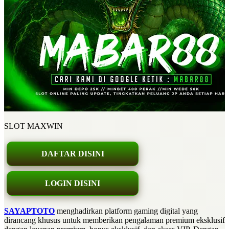
SLOT MAXWIN
DAFTAR DISINI
LOGIN DISINI
SAYAPTOTO
menghadirkan platform gaming digital yang
dirancang khusus untuk memberikan pengalaman premium eksklusif