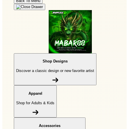
Back To Menu
Shop Designs
Discover a classic design or new favorite artist
Apparel
Shop for Adults & Kids
Accessories