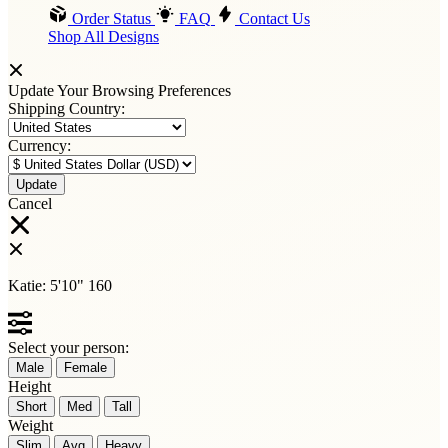
Order Status
FAQ
Contact Us
Shop All Designs
Update Your Browsing Preferences
Shipping Country:
Currency:
Cancel
Katie:
5'10"
160
Select your person:
Male
Female
Height
Short
Med
Tall
Weight
Slim
Avg
Heavy