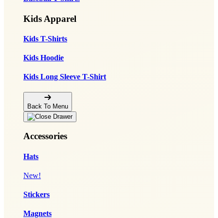
Kids Apparel
Kids T-Shirts
Kids Hoodie
Kids Long Sleeve T-Shirt
Back To Menu
Accessories
Hats
New!
Stickers
Magnets