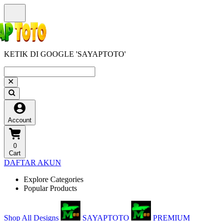
KETIK DI GOOGLE 'SAYAPTOTO'
Account
0
Cart
DAFTAR AKUN
Explore Categories
Popular Products
Shop All Designs
SAYAPTOTO
PREMIUM