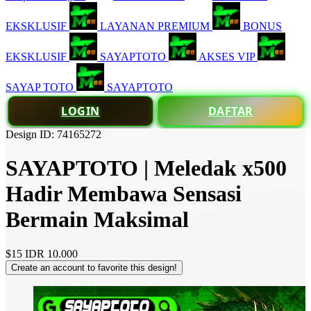
EKSKLUSIF
LAYANAN PREMIUM
BONUS
EKSKLUSIF
SAYAPTOTO
AKSES VIP
SAYAP TOTO
SAYAPTOTO
LOGIN
DAFTAR
Design ID: 74165272
SAYAPTOTO | Meledak x500
Hadir Membawa Sensasi
Bermain Maksimal
$15
IDR 10.000
Create an account to favorite this design!