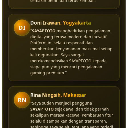
semakin betah dan terus kembali."
Doni Irawan, Yogyakarta
DI
"
SAYAPTOTO
menghadirkan pengalaman
digital yang terasa modern dan inovatif.
Platform ini selalu responsif dan
memberikan kenyamanan maksimal setiap
kali digunakan. Saya sangat
merekomendasikan SAYAPTOTO kepada
siapa pun yang mencari pengalaman
gaming premium."
Rina Ningsih, Makassar
RN
"Saya sudah menjadi pengguna
SAYAPTOTO
sejak awal dan tidak pernah
sekalipun merasa kecewa. Pembaruan fitur
selalu disampaikan dengan transparan,
sehingga saya selalu tahu apa yang terjadi