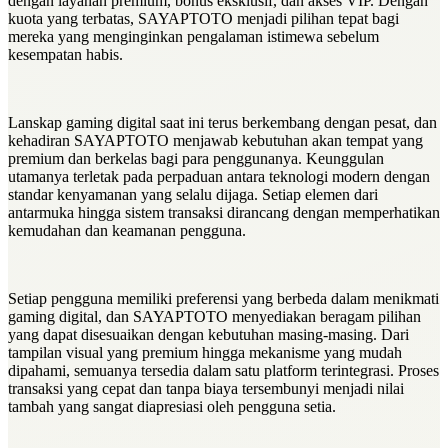
dengan layanan premium, bonus eksklusif, dan akses VIP. Dengan
kuota yang terbatas, SAYAPTOTO menjadi pilihan tepat bagi
mereka yang menginginkan pengalaman istimewa sebelum
kesempatan habis.
Lanskap gaming digital saat ini terus berkembang dengan pesat, dan
kehadiran SAYAPTOTO menjawab kebutuhan akan tempat yang
premium dan berkelas bagi para penggunanya. Keunggulan
utamanya terletak pada perpaduan antara teknologi modern dengan
standar kenyamanan yang selalu dijaga. Setiap elemen dari
antarmuka hingga sistem transaksi dirancang dengan memperhatikan
kemudahan dan keamanan pengguna.
Setiap pengguna memiliki preferensi yang berbeda dalam menikmati
gaming digital, dan SAYAPTOTO menyediakan beragam pilihan
yang dapat disesuaikan dengan kebutuhan masing-masing. Dari
tampilan visual yang premium hingga mekanisme yang mudah
dipahami, semuanya tersedia dalam satu platform terintegrasi. Proses
transaksi yang cepat dan tanpa biaya tersembunyi menjadi nilai
tambah yang sangat diapresiasi oleh pengguna setia.