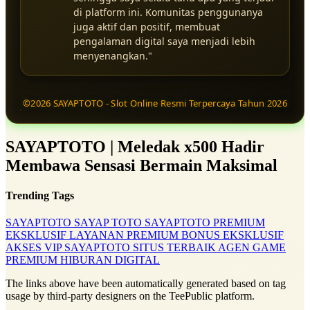
di platform ini. Komunitas penggunanya
juga aktif dan positif, membuat
pengalaman digital saya menjadi lebih
menyenangkan."
©2026 SAYAPTOTO - Slot Online Resmi Terpercaya Tahun 2026
SAYAPTOTO | Meledak x500 Hadir
Membawa Sensasi Bermain Maksimal
Trending Tags
SAYAPTOTO
SAYAP TOTO
SAYAPTOTO
PREMIUM
EKSKLUSIF
LAYANAN PREMIUM
BONUS EKSKLUSIF
AKSES VIP
SAYAPTOTO
SITUS TERBAIK
AGEN GAME
PREMIUM
HIBURAN DIGITAL
The links above have been automatically generated based on tag
usage by third-party designers on the TeePublic platform.