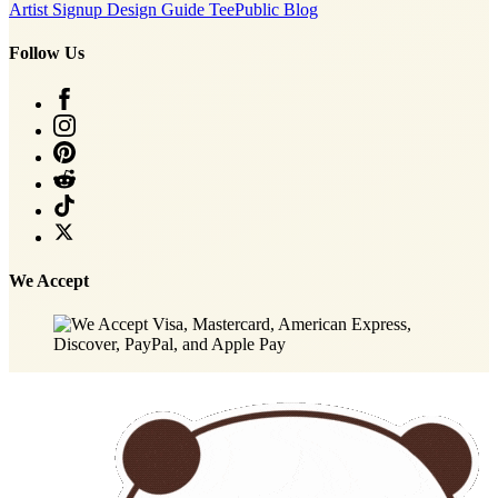
Artist Signup
Design Guide
TeePublic Blog
Follow Us
We Accept