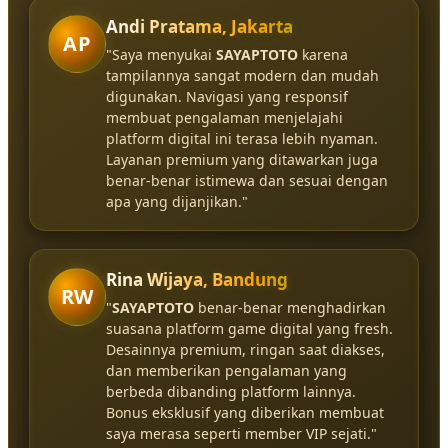
Andi Pratama, Jakarta
AP
"Saya menyukai
SAYAPTOTO
karena
tampilannya sangat modern dan mudah
digunakan. Navigasi yang responsif
membuat pengalaman menjelajahi
platform digital ini terasa lebih nyaman.
Layanan premium yang ditawarkan juga
benar-benar istimewa dan sesuai dengan
apa yang dijanjikan."
Rina Wijaya, Bandung
RW
"
SAYAPTOTO
benar-benar menghadirkan
suasana platform game digital yang fresh.
Desainnya premium, ringan saat diakses,
dan memberikan pengalaman yang
berbeda dibanding platform lainnya.
Bonus eksklusif yang diberikan membuat
saya merasa seperti member VIP sejati."