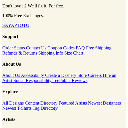
Don't love it? We'll fix it. For free.
100% Free Exchanges.
SAYAPTOTO
Support
Order Status
Contact Us
Coupon Codes
FAQ
Free Shipping
Refunds & Returns
Shipping Info
Size Chart
About Us
About Us
Accessibility
Create a Dashery Store
Careers
Hire an
Artist
Social Responsibility
TeePublic Reviews
Explore
All Designs
Content Directory
Featured Artists
Newest Designers
Newest T-Shirts
Tag Directory
Artists