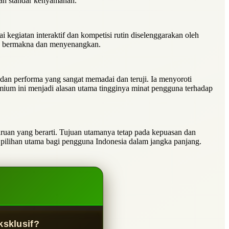
dan standar kenyamanan.
 kegiatan interaktif dan kompetisi rutin diselenggarakan oleh
bih bermakna dan menyenangkan.
an performa yang sangat memadai dan teruji. Ia menyoroti
mium ini menjadi alasan utama tingginya minat pengguna terhadap
an yang berarti. Tujuan utamanya tetap pada kepuasan dan
pilihan utama bagi pengguna Indonesia dalam jangka panjang.
sklusif?