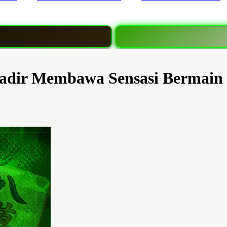
dir Membawa Sensasi Bermain