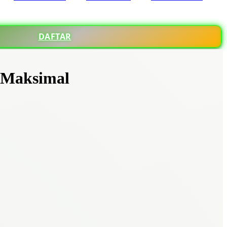
DAFTAR
 Maksimal