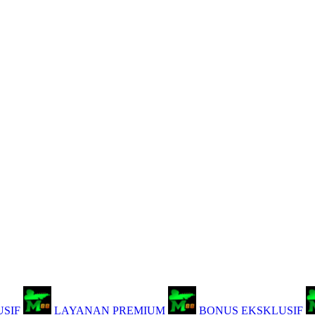
USIF
LAYANAN PREMIUM
BONUS EKSKLUSIF