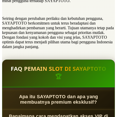
minat pengguna terhadap SAYAPTOTO.
Seiring dengan perubahan perilaku dan kebutuhan pengguna,
SAYAPTOTO berkomitmen untuk terus beradaptasi dan
menghadirkan pembaruan yang berarti. Tujuan utamanya tetap pada
kepuasan dan kenyamanan pengguna sebagai prioritas mutlak.
Dengan fondasi yang kokoh dan visi yang jelas, SAYAPTOTO
optimis dapat terus menjadi pilihan utama bagi pengguna Indonesia
dalam jangka panjang.
FAQ PEMAIN SLOT DI SAYAPTOTO
🏆
Apa itu SAYAPTOTO dan apa yang
membuatnya premium eksklusif?
SAYAPTOTO
adalah platform gaming digital premium
Bagaimana cara mendapatkan akses VIP di