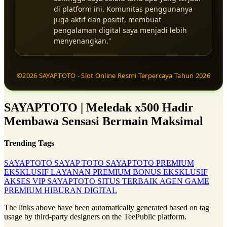
di platform ini. Komunitas penggunanya
juga aktif dan positif, membuat
pengalaman digital saya menjadi lebih
menyenangkan."
©2026 SAYAPTOTO - Slot Online Resmi Terpercaya Tahun 2026
SAYAPTOTO | Meledak x500 Hadir
Membawa Sensasi Bermain Maksimal
Trending Tags
SAYAPTOTO
SAYAP TOTO
SAYAPTOTO
PREMIUM
EKSKLUSIF
LAYANAN PREMIUM
BONUS EKSKLUSIF
AKSES VIP
SAYAPTOTO
SITUS TERBAIK
AGEN GAME
PREMIUM
HIBURAN DIGITAL
The links above have been automatically generated based on tag
usage by third-party designers on the TeePublic platform.