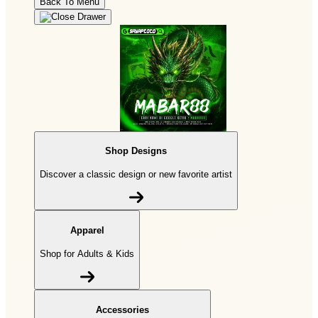
Back To Menu
Shop Designs
Discover a classic design or new favorite artist
Apparel
Shop for Adults & Kids
Accessories