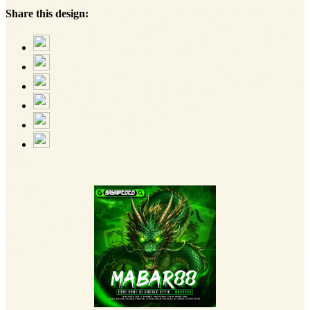
Share this design: