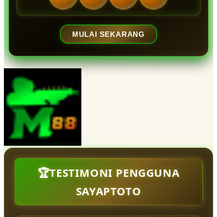
MULAI SEKARANG
🏆TESTIMONI PENGGUNA
SAYAPTOTO