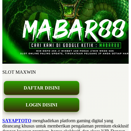
SLOT MAXWIN
DAFTAR DISINI
LOGIN DISINI
SAYAPTOTO
menghadirkan platform gaming digital yang
dirancang khusus untuk memberikan pengalaman premium eksklusif