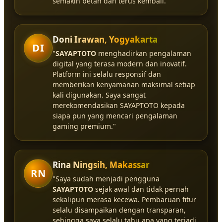
semakin betah dan terus kembali."
Doni Irawan, Yogyakarta
DI
"
SAYAPTOTO
menghadirkan pengalaman
digital yang terasa modern dan inovatif.
Platform ini selalu responsif dan
memberikan kenyamanan maksimal setiap
kali digunakan. Saya sangat
merekomendasikan SAYAPTOTO kepada
siapa pun yang mencari pengalaman
gaming premium."
Rina Ningsih, Makassar
RN
"Saya sudah menjadi pengguna
SAYAPTOTO
sejak awal dan tidak pernah
sekalipun merasa kecewa. Pembaruan fitur
selalu disampaikan dengan transparan,
sehingga saya selalu tahu apa yang terjadi