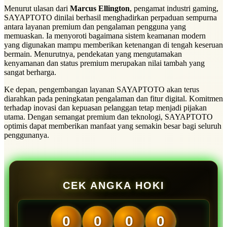
Menurut ulasan dari
Marcus Ellington
, pengamat industri gaming,
SAYAPTOTO dinilai berhasil menghadirkan perpaduan sempurna
antara layanan premium dan pengalaman pengguna yang
memuaskan. Ia menyoroti bagaimana sistem keamanan modern
yang digunakan mampu memberikan ketenangan di tengah keseruan
bermain. Menurutnya, pendekatan yang mengutamakan
kenyamanan dan status premium merupakan nilai tambah yang
sangat berharga.
Ke depan, pengembangan layanan SAYAPTOTO akan terus
diarahkan pada peningkatan pengalaman dan fitur digital. Komitmen
terhadap inovasi dan kepuasan pelanggan tetap menjadi pijakan
utama. Dengan semangat premium dan teknologi, SAYAPTOTO
optimis dapat memberikan manfaat yang semakin besar bagi seluruh
penggunanya.
CEK ANGKA HOKI
0
0
0
0