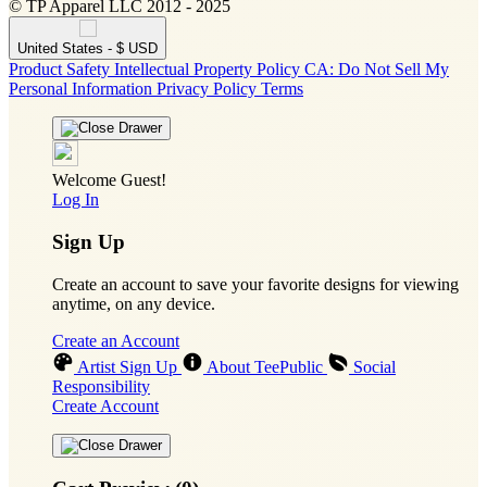
© TP Apparel LLC 2012 - 2025
United States - $ USD
Product Safety
Intellectual Property Policy
CA: Do Not Sell My
Personal Information
Privacy Policy
Terms
Welcome Guest!
Log In
Sign Up
Create an account to save your favorite designs for viewing
anytime, on any device.
Create an Account
Artist Sign Up
About TeePublic
Social
Responsibility
Create Account