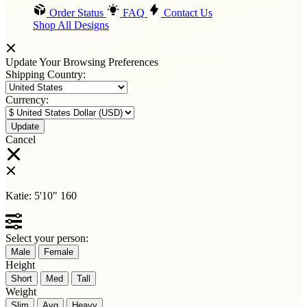
Order Status
FAQ
Contact Us
Shop All Designs
Update Your Browsing Preferences
Shipping Country:
Currency:
Cancel
Katie:
5'10"
160
Select your person:
Male
Female
Height
Short
Med
Tall
Weight
Slim
Avg
Heavy