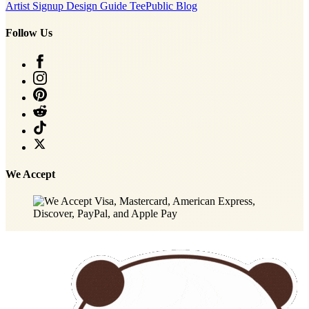
Artist Signup
Design Guide
TeePublic Blog
Follow Us
We Accept