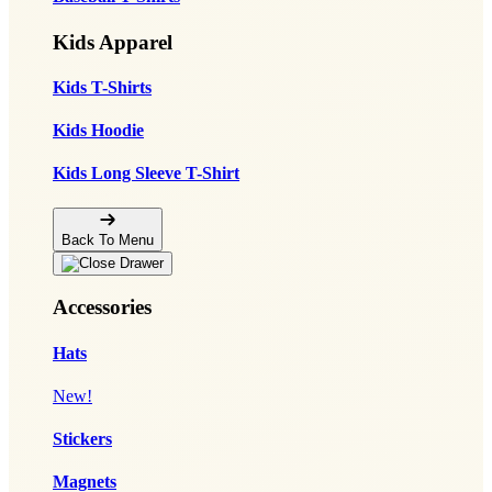
Kids Apparel
Kids T-Shirts
Kids Hoodie
Kids Long Sleeve T-Shirt
Back To Menu
Accessories
Hats
New!
Stickers
Magnets