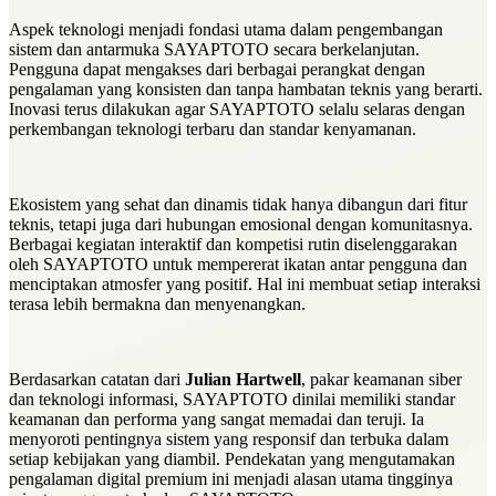
Aspek teknologi menjadi fondasi utama dalam pengembangan
sistem dan antarmuka SAYAPTOTO secara berkelanjutan.
Pengguna dapat mengakses dari berbagai perangkat dengan
pengalaman yang konsisten dan tanpa hambatan teknis yang berarti.
Inovasi terus dilakukan agar SAYAPTOTO selalu selaras dengan
perkembangan teknologi terbaru dan standar kenyamanan.
Ekosistem yang sehat dan dinamis tidak hanya dibangun dari fitur
teknis, tetapi juga dari hubungan emosional dengan komunitasnya.
Berbagai kegiatan interaktif dan kompetisi rutin diselenggarakan
oleh SAYAPTOTO untuk mempererat ikatan antar pengguna dan
menciptakan atmosfer yang positif. Hal ini membuat setiap interaksi
terasa lebih bermakna dan menyenangkan.
Berdasarkan catatan dari
Julian Hartwell
, pakar keamanan siber
dan teknologi informasi, SAYAPTOTO dinilai memiliki standar
keamanan dan performa yang sangat memadai dan teruji. Ia
menyoroti pentingnya sistem yang responsif dan terbuka dalam
setiap kebijakan yang diambil. Pendekatan yang mengutamakan
pengalaman digital premium ini menjadi alasan utama tingginya