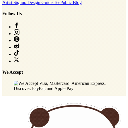
Artist Signup
Design Guide
TeePublic Blog
Follow Us
We Accept