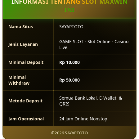
INFORMASI TENTANG SLOT MAXWIN
atau SMS. Setelah akun aktif, pengguna dapat langsung
menikmati seluruh fitur premium dan layanan eksklusif
INI
yang tersedia di SAYAPTOTO tanpa hambatan berarti.
Nama Situs
SAYAPTOTO
GAME SLOT - Slot Online - Casino
Jenis Layanan
Live.
Minimal Deposit
Rp 10.000
Minimal
Rp 50.000
Withdraw
Semua Bank Lokal, E-Wallet, &
Metode Deposit
QRIS
Jam Operasional
24 Jam Online Nonstop
©2026 SAYAPTOTO