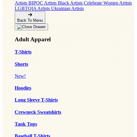
Artists
BIPOC Artists
Black Artists
Celebrate Women Artists
LGBTQIA Artists
Ukrainian Artists
Back To Menu
Adult Apparel
T-Shirts
Shorts
New!
Hoodies
Long Sleeve T-Shirts
Crewneck Sweatshirts
Tank Tops
Baseball T-Shirts