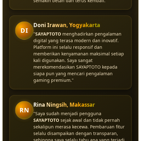
semakin betah dan terus kembali."
Doni Irawan, Yogyakarta
DI
"
SAYAPTOTO
menghadirkan pengalaman
digital yang terasa modern dan inovatif.
Platform ini selalu responsif dan
memberikan kenyamanan maksimal setiap
kali digunakan. Saya sangat
merekomendasikan SAYAPTOTO kepada
siapa pun yang mencari pengalaman
gaming premium."
Rina Ningsih, Makassar
RN
"Saya sudah menjadi pengguna
SAYAPTOTO
sejak awal dan tidak pernah
sekalipun merasa kecewa. Pembaruan fitur
selalu disampaikan dengan transparan,
sehingga saya selalu tahu apa yang terjadi