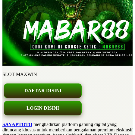
SLOT MAXWIN
DAFTAR DISINI
LOGIN DISINI
SAYAPTOTO
menghadirkan platform gaming digital yang
dirancang khusus untuk memberikan pengalaman premium eksklusif