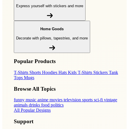
Express yourself with stickers and more
Home Goods
Decorate with pillows, tapestries, and more
Popular Products
T-Shirts
Shorts
Hoodies
Hats
Kids T-Shirts
Stickers
Tank
Tops
Mugs
Browse All Topics
funny
music
anime
movies
television
sports
sci-fi
vintage
animals
drinks
food
politics
All Popular Designs
Support