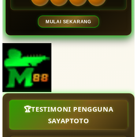
MULAI SEKARANG
🏆TESTIMONI PENGGUNA
SAYAPTOTO