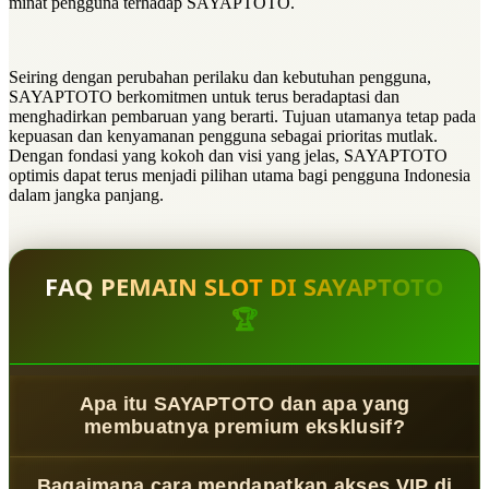
minat pengguna terhadap SAYAPTOTO.
Seiring dengan perubahan perilaku dan kebutuhan pengguna,
SAYAPTOTO berkomitmen untuk terus beradaptasi dan
menghadirkan pembaruan yang berarti. Tujuan utamanya tetap pada
kepuasan dan kenyamanan pengguna sebagai prioritas mutlak.
Dengan fondasi yang kokoh dan visi yang jelas, SAYAPTOTO
optimis dapat terus menjadi pilihan utama bagi pengguna Indonesia
dalam jangka panjang.
FAQ PEMAIN SLOT DI SAYAPTOTO
🏆
Apa itu SAYAPTOTO dan apa yang
membuatnya premium eksklusif?
SAYAPTOTO
adalah platform gaming digital premium
Bagaimana cara mendapatkan akses VIP di