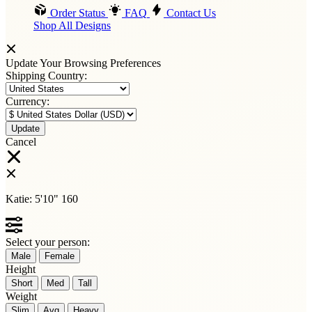
Order Status
FAQ
Contact Us
Shop All Designs
Update Your Browsing Preferences
Shipping Country:
Currency:
Cancel
Katie:
5'10"
160
Select your person:
Male
Female
Height
Short
Med
Tall
Weight
Slim
Avg
Heavy