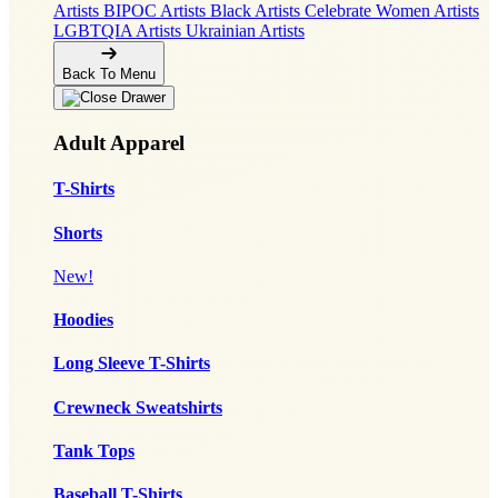
Artists
BIPOC Artists
Black Artists
Celebrate Women Artists
LGBTQIA Artists
Ukrainian Artists
Back To Menu
Adult Apparel
T-Shirts
Shorts
New!
Hoodies
Long Sleeve T-Shirts
Crewneck Sweatshirts
Tank Tops
Baseball T-Shirts