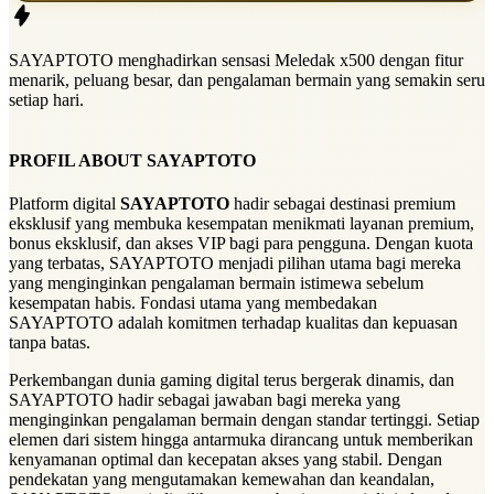
SAYAPTOTO menghadirkan sensasi Meledak x500 dengan fitur
menarik, peluang besar, dan pengalaman bermain yang semakin seru
setiap hari.
PROFIL ABOUT SAYAPTOTO
Platform digital
SAYAPTOTO
hadir sebagai destinasi premium
eksklusif yang membuka kesempatan menikmati layanan premium,
bonus eksklusif, dan akses VIP bagi para pengguna. Dengan kuota
yang terbatas, SAYAPTOTO menjadi pilihan utama bagi mereka
yang menginginkan pengalaman bermain istimewa sebelum
kesempatan habis. Fondasi utama yang membedakan
SAYAPTOTO adalah komitmen terhadap kualitas dan kepuasan
tanpa batas.
Perkembangan dunia gaming digital terus bergerak dinamis, dan
SAYAPTOTO hadir sebagai jawaban bagi mereka yang
menginginkan pengalaman bermain dengan standar tertinggi. Setiap
elemen dari sistem hingga antarmuka dirancang untuk memberikan
kenyamanan optimal dan kecepatan akses yang stabil. Dengan
pendekatan yang mengutamakan kemewahan dan keandalan,