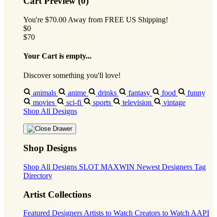
Cart Preview (0)
You're
$70.00
Away from
FREE US Shipping!
$0
$70
Your Cart is empty...
Discover something you'll love!
animals
anime
drinks
fantasy
food
funny
movies
sci-fi
sports
television
vintage
Shop All Designs
Shop Designs
Shop All Designs
SLOT MAXWIN
Newest Designers
Tag
Directory
Artist Collections
Featured Designers
Artists to Watch
Creators to Watch
AAPI