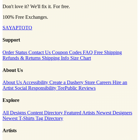
Don't love it? We'll fix it. For free.
100% Free Exchanges.
SAYAPTOTO
Support
Order Status
Contact Us
Coupon Codes
FAQ
Free Shipping
Refunds & Returns
Shipping Info
Size Chart
About Us
About Us
Accessibility
Create a Dashery Store
Careers
Hire an
Artist
Social Responsibility
TeePublic Reviews
Explore
All Designs
Content Directory
Featured Artists
Newest Designers
Newest T-Shirts
Tag Directory
Artists