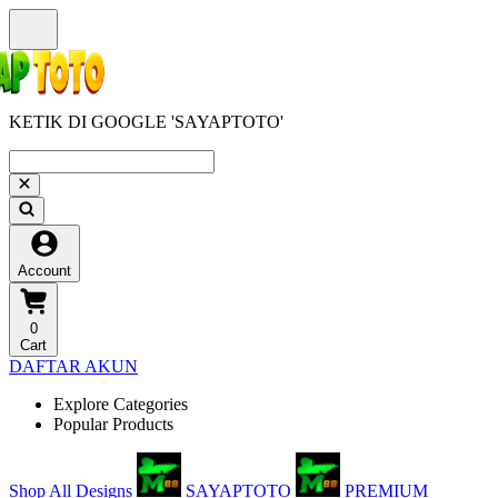
KETIK DI GOOGLE 'SAYAPTOTO'
Account
0
Cart
DAFTAR AKUN
Explore Categories
Popular Products
Shop All Designs
SAYAPTOTO
PREMIUM