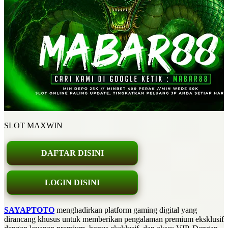
SLOT MAXWIN
DAFTAR DISINI
LOGIN DISINI
SAYAPTOTO
menghadirkan platform gaming digital yang
dirancang khusus untuk memberikan pengalaman premium eksklusif