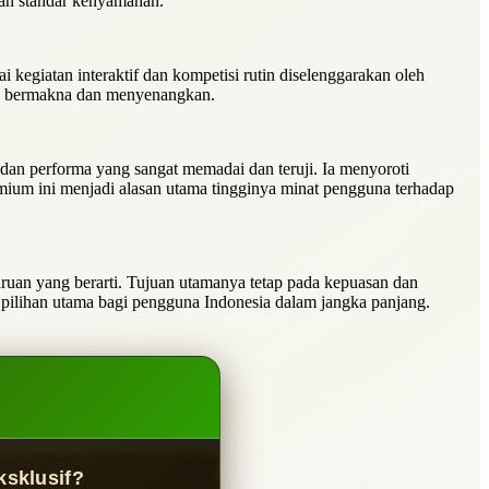
dan standar kenyamanan.
 kegiatan interaktif dan kompetisi rutin diselenggarakan oleh
bih bermakna dan menyenangkan.
an performa yang sangat memadai dan teruji. Ia menyoroti
mium ini menjadi alasan utama tingginya minat pengguna terhadap
an yang berarti. Tujuan utamanya tetap pada kepuasan dan
pilihan utama bagi pengguna Indonesia dalam jangka panjang.
sklusif?