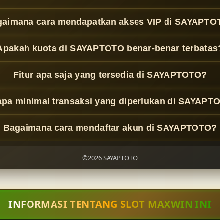
rm gaming digital premium yang menawarkan layanan premium, bo
gaimana cara mendapatkan akses VIP di SAYAPTO
. Yang membuat SAYAPTOTO istimewa adalah kombinasi antara kual
modern yang selalu mengawal setiap langkah pengguna. Pendek
 akses VIP di
SAYAPTOTO
dengan segera bergabung dan mengakse
 menjadi ciri khas yang membedakan SAYAPTOTO dari platform l
Apakah kuota di SAYAPTOTO benar-benar terbatas
ember premium. Sistem akan memberikan akses ke bonus eksklusi
emua proses berjalan dengan mekanisme yang cepat dan mudah di
ritas utama di
SAYAPTOTO
dengan program yang dirancang khus
 langsung merasakan keuntungannya.
Fitur apa saja yang tersedia di SAYAPTOTO?
i setiap pengguna. Tim profesional bekerja untuk memastikan se
ngan status premium mereka. Pendekatan yang eksklusif dan terb
eragam fitur premium yang dapat dinikmati oleh seluruh penggun
ngguna terhadap SAYAPTOTO.
apa minimal transaksi yang diperlukan di SAYAPT
ga program loyalitas dengan bonus eksklusif. Antarmuka yang dis
f agar mudah digunakan oleh pengguna dari berbagai kalangan. Fi
as transaksi yang sangat terjangkau, yaitu mulai dari Rp 10.000,
ng responsif 24 jam juga menjadi nilai tambah yang signifikan 
Bagaimana cara mendaftar akun di SAYAPTOTO?
yarakat dengan mudah. Untuk penarikan dana, minimal yang ditet
 dan tanpa biaya tersembunyi. Berbagai metode pembayaran didu
APTOTO
tergolong sangat mudah dan hanya membutuhkan bebera
ler, hingga QRIS untuk kemudahan bertransaksi di SAYAPTOTO.
si formulir pendaftaran dengan data diri yang valid, lalu melaku
©2026 SAYAPTOTO
alui email atau SMS. Setelah akun aktif, pengguna dapat langsung
usif yang tersedia di SAYAPTOTO tanpa hambatan berarti.
INFORMASI TENTANG SLOT MAXWIN INI