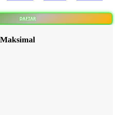
DAFTAR
 Maksimal