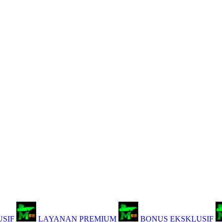
USIF
LAYANAN PREMIUM
BONUS EKSKLUSIF