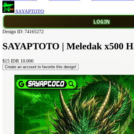
SAYAPTOTO
LOGIN
Design ID: 74165272
SAYAPTOTO | Meledak x500 Ha
$15
IDR 10.000
Create an account to favorite this design!