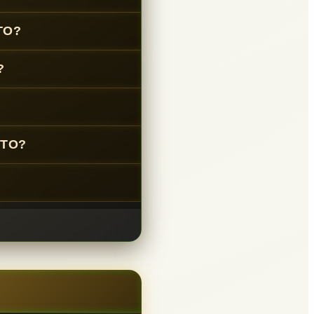
nus eksklusif, dan akses
TO?
itas layanan tinggi
atan yang mengutamakan
s berbagai fitur yang
ain.
?
f sesuai dengan standar
pahami, sehingga
us untuk memberikan
tiap member mendapatkan
atas ini menjadi alasan
a, mulai dari berbagai
OTO?
ajikan dirancang dengan
tur transaksi yang cepat
 sehingga dapat diakses
dari SAYAPTOTO.
apkan adalah Rp 50.000
kung mulai dari semua
pa langkah sederhana.
kan verifikasi melalui
 menikmati seluruh fitur