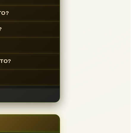
nus eksklusif, dan akses
TO?
itas layanan tinggi
atan yang mengutamakan
s berbagai fitur yang
ain.
?
f sesuai dengan standar
pahami, sehingga
us untuk memberikan
tiap member mendapatkan
atas ini menjadi alasan
a, mulai dari berbagai
OTO?
ajikan dirancang dengan
tur transaksi yang cepat
 sehingga dapat diakses
dari SAYAPTOTO.
apkan adalah Rp 50.000
kung mulai dari semua
pa langkah sederhana.
kan verifikasi melalui
 menikmati seluruh fitur