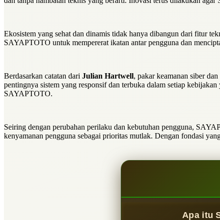
dan tanpa hambatan teknis yang berarti. Inovasi terus dilakukan a
Ekosistem yang sehat dan dinamis tidak hanya dibangun dari fitur tek
SAYAPTOTO untuk mempererat ikatan antar pengguna dan menciptakan
Berdasarkan catatan dari
Julian Hartwell
, pakar keamanan siber dan
pentingnya sistem yang responsif dan terbuka dalam setiap kebijaka
SAYAPTOTO.
Seiring dengan perubahan perilaku dan kebutuhan pengguna, SAYAP
kenyamanan pengguna sebagai prioritas mutlak. Dengan fondasi yang
Apa itu