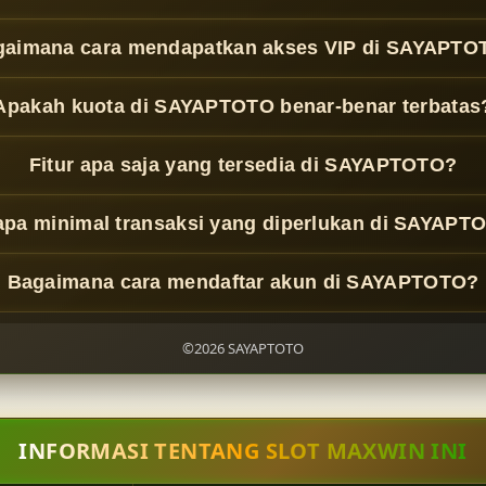
rm gaming digital premium yang menawarkan layanan premium, bo
gaimana cara mendapatkan akses VIP di SAYAPTO
. Yang membuat SAYAPTOTO istimewa adalah kombinasi antara kual
modern yang selalu mengawal setiap langkah pengguna. Pendek
 akses VIP di
SAYAPTOTO
dengan segera bergabung dan mengakse
 menjadi ciri khas yang membedakan SAYAPTOTO dari platform l
Apakah kuota di SAYAPTOTO benar-benar terbatas
ember premium. Sistem akan memberikan akses ke bonus eksklusi
emua proses berjalan dengan mekanisme yang cepat dan mudah di
ritas utama di
SAYAPTOTO
dengan program yang dirancang khus
 langsung merasakan keuntungannya.
Fitur apa saja yang tersedia di SAYAPTOTO?
i setiap pengguna. Tim profesional bekerja untuk memastikan se
ngan status premium mereka. Pendekatan yang eksklusif dan terb
eragam fitur premium yang dapat dinikmati oleh seluruh penggun
ngguna terhadap SAYAPTOTO.
apa minimal transaksi yang diperlukan di SAYAPT
ga program loyalitas dengan bonus eksklusif. Antarmuka yang dis
f agar mudah digunakan oleh pengguna dari berbagai kalangan. Fi
as transaksi yang sangat terjangkau, yaitu mulai dari Rp 10.000,
ng responsif 24 jam juga menjadi nilai tambah yang signifikan 
Bagaimana cara mendaftar akun di SAYAPTOTO?
yarakat dengan mudah. Untuk penarikan dana, minimal yang ditet
 dan tanpa biaya tersembunyi. Berbagai metode pembayaran didu
APTOTO
tergolong sangat mudah dan hanya membutuhkan bebera
ler, hingga QRIS untuk kemudahan bertransaksi di SAYAPTOTO.
si formulir pendaftaran dengan data diri yang valid, lalu melaku
©2026 SAYAPTOTO
alui email atau SMS. Setelah akun aktif, pengguna dapat langsung
usif yang tersedia di SAYAPTOTO tanpa hambatan berarti.
INFORMASI TENTANG SLOT MAXWIN INI