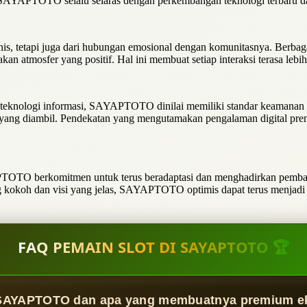
gar SAYAPTOTO selalu selaras dengan perkembangan teknologi terbaru 
nis, tetapi juga dari hubungan emosional dengan komunitasnya. Berbagai
 atmosfer yang positif. Hal ini membuat setiap interaksi terasa le
 teknologi informasi, SAYAPTOTO dinilai memiliki standar keamanan d
n yang diambil. Pendekatan yang mengutamakan pengalaman digital pre
TOTO berkomitmen untuk terus beradaptasi dan menghadirkan pembaru
 kokoh dan visi yang jelas, SAYAPTOTO optimis dapat terus menjadi 
FAQ PEMAIN SLOT DI SAYAPTOTO 🏆
 SAYAPTOTO dan apa yang membuatnya premium ek