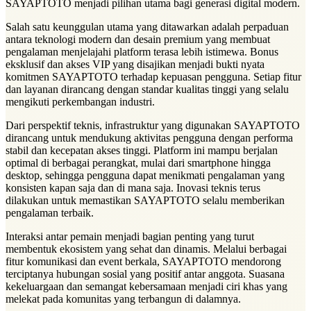
SAYAPTOTO menjadi pilihan utama bagi generasi digital modern.
Salah satu keunggulan utama yang ditawarkan adalah perpaduan
antara teknologi modern dan desain premium yang membuat
pengalaman menjelajahi platform terasa lebih istimewa. Bonus
eksklusif dan akses VIP yang disajikan menjadi bukti nyata
komitmen SAYAPTOTO terhadap kepuasan pengguna. Setiap fitur
dan layanan dirancang dengan standar kualitas tinggi yang selalu
mengikuti perkembangan industri.
Dari perspektif teknis, infrastruktur yang digunakan SAYAPTOTO
dirancang untuk mendukung aktivitas pengguna dengan performa
stabil dan kecepatan akses tinggi. Platform ini mampu berjalan
optimal di berbagai perangkat, mulai dari smartphone hingga
desktop, sehingga pengguna dapat menikmati pengalaman yang
konsisten kapan saja dan di mana saja. Inovasi teknis terus
dilakukan untuk memastikan SAYAPTOTO selalu memberikan
pengalaman terbaik.
Interaksi antar pemain menjadi bagian penting yang turut
membentuk ekosistem yang sehat dan dinamis. Melalui berbagai
fitur komunikasi dan event berkala, SAYAPTOTO mendorong
terciptanya hubungan sosial yang positif antar anggota. Suasana
kekeluargaan dan semangat kebersamaan menjadi ciri khas yang
melekat pada komunitas yang terbangun di dalamnya.