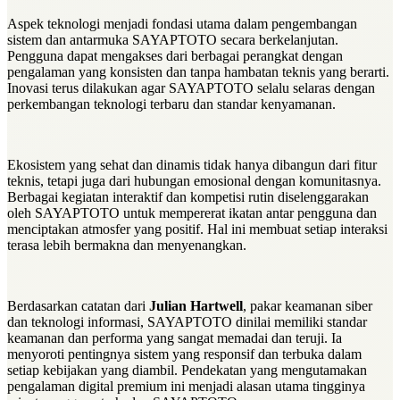
Aspek teknologi menjadi fondasi utama dalam pengembangan
sistem dan antarmuka SAYAPTOTO secara berkelanjutan.
Pengguna dapat mengakses dari berbagai perangkat dengan
pengalaman yang konsisten dan tanpa hambatan teknis yang berarti.
Inovasi terus dilakukan agar SAYAPTOTO selalu selaras dengan
perkembangan teknologi terbaru dan standar kenyamanan.
Ekosistem yang sehat dan dinamis tidak hanya dibangun dari fitur
teknis, tetapi juga dari hubungan emosional dengan komunitasnya.
Berbagai kegiatan interaktif dan kompetisi rutin diselenggarakan
oleh SAYAPTOTO untuk mempererat ikatan antar pengguna dan
menciptakan atmosfer yang positif. Hal ini membuat setiap interaksi
terasa lebih bermakna dan menyenangkan.
Berdasarkan catatan dari
Julian Hartwell
, pakar keamanan siber
dan teknologi informasi, SAYAPTOTO dinilai memiliki standar
keamanan dan performa yang sangat memadai dan teruji. Ia
menyoroti pentingnya sistem yang responsif dan terbuka dalam
setiap kebijakan yang diambil. Pendekatan yang mengutamakan
pengalaman digital premium ini menjadi alasan utama tingginya