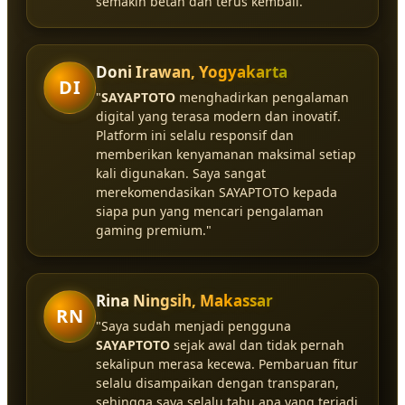
semakin betah dan terus kembali."
Doni Irawan, Yogyakarta
DI
"
SAYAPTOTO
menghadirkan pengalaman
digital yang terasa modern dan inovatif.
Platform ini selalu responsif dan
memberikan kenyamanan maksimal setiap
kali digunakan. Saya sangat
merekomendasikan SAYAPTOTO kepada
siapa pun yang mencari pengalaman
gaming premium."
Rina Ningsih, Makassar
RN
"Saya sudah menjadi pengguna
SAYAPTOTO
sejak awal dan tidak pernah
sekalipun merasa kecewa. Pembaruan fitur
selalu disampaikan dengan transparan,
sehingga saya selalu tahu apa yang terjadi