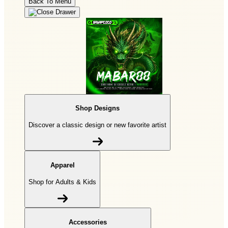
Back To Menu
Shop Designs
Discover a classic design or new favorite artist
Apparel
Shop for Adults & Kids
Accessories