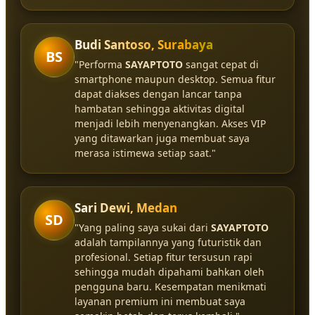
Budi Santoso, Surabaya
BS
"Performa
SAYAPTOTO
sangat cepat di
smartphone maupun desktop. Semua fitur
dapat diakses dengan lancar tanpa
hambatan sehingga aktivitas digital
menjadi lebih menyenangkan. Akses VIP
yang ditawarkan juga membuat saya
merasa istimewa setiap saat."
Sari Dewi, Medan
SD
"Yang paling saya sukai dari
SAYAPTOTO
adalah tampilannya yang futuristik dan
profesional. Setiap fitur tersusun rapi
sehingga mudah dipahami bahkan oleh
pengguna baru. Kesempatan menikmati
layanan premium ini membuat saya