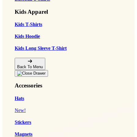
Kids Apparel
Kids T-Shirts
Kids Hoodie
Kids Long Sleeve T-Shirt
Back To Menu
Accessories
Hats
New!
Stickers
Magnets