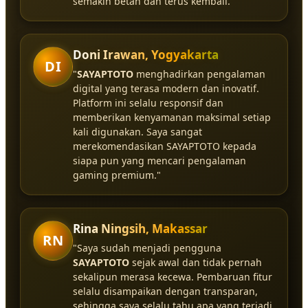
semakin betah dan terus kembali."
Doni Irawan, Yogyakarta
DI
"
SAYAPTOTO
menghadirkan pengalaman
digital yang terasa modern dan inovatif.
Platform ini selalu responsif dan
memberikan kenyamanan maksimal setiap
kali digunakan. Saya sangat
merekomendasikan SAYAPTOTO kepada
siapa pun yang mencari pengalaman
gaming premium."
Rina Ningsih, Makassar
RN
"Saya sudah menjadi pengguna
SAYAPTOTO
sejak awal dan tidak pernah
sekalipun merasa kecewa. Pembaruan fitur
selalu disampaikan dengan transparan,
sehingga saya selalu tahu apa yang terjadi