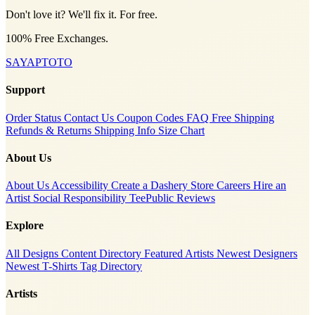
Don't love it? We'll fix it. For free.
100% Free Exchanges.
SAYAPTOTO
Support
Order Status
Contact Us
Coupon Codes
FAQ
Free Shipping
Refunds & Returns
Shipping Info
Size Chart
About Us
About Us
Accessibility
Create a Dashery Store
Careers
Hire an
Artist
Social Responsibility
TeePublic Reviews
Explore
All Designs
Content Directory
Featured Artists
Newest Designers
Newest T-Shirts
Tag Directory
Artists