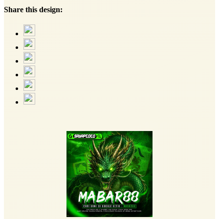
Share this design: