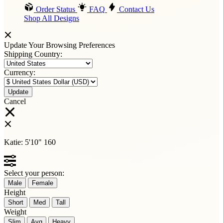
Order Status
FAQ
Contact Us
Shop All Designs
Update Your Browsing Preferences
Shipping Country:
Currency:
Cancel
Katie:
5'10"
160
Select your person:
Male
Female
Height
Short
Med
Tall
Weight
Slim
Avg
Heavy