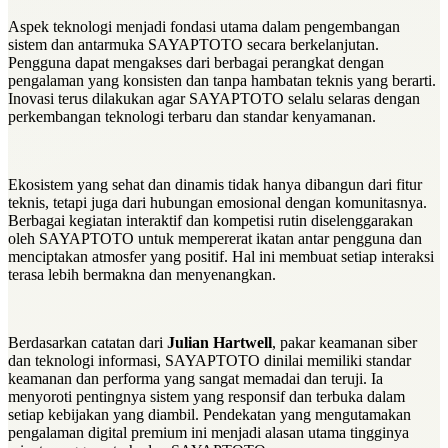
Aspek teknologi menjadi fondasi utama dalam pengembangan
sistem dan antarmuka SAYAPTOTO secara berkelanjutan.
Pengguna dapat mengakses dari berbagai perangkat dengan
pengalaman yang konsisten dan tanpa hambatan teknis yang berarti.
Inovasi terus dilakukan agar SAYAPTOTO selalu selaras dengan
perkembangan teknologi terbaru dan standar kenyamanan.
Ekosistem yang sehat dan dinamis tidak hanya dibangun dari fitur
teknis, tetapi juga dari hubungan emosional dengan komunitasnya.
Berbagai kegiatan interaktif dan kompetisi rutin diselenggarakan
oleh SAYAPTOTO untuk mempererat ikatan antar pengguna dan
menciptakan atmosfer yang positif. Hal ini membuat setiap interaksi
terasa lebih bermakna dan menyenangkan.
Berdasarkan catatan dari
Julian Hartwell
, pakar keamanan siber
dan teknologi informasi, SAYAPTOTO dinilai memiliki standar
keamanan dan performa yang sangat memadai dan teruji. Ia
menyoroti pentingnya sistem yang responsif dan terbuka dalam
setiap kebijakan yang diambil. Pendekatan yang mengutamakan
pengalaman digital premium ini menjadi alasan utama tingginya