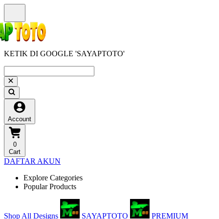
KETIK DI GOOGLE 'SAYAPTOTO'
Account
0
Cart
DAFTAR AKUN
Explore Categories
Popular Products
Shop All Designs
SAYAPTOTO
PREMIUM