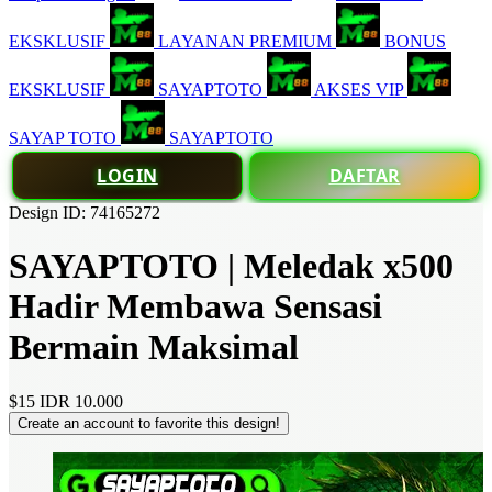
EKSKLUSIF
LAYANAN PREMIUM
BONUS
EKSKLUSIF
SAYAPTOTO
AKSES VIP
SAYAP TOTO
SAYAPTOTO
LOGIN
DAFTAR
Design ID: 74165272
SAYAPTOTO | Meledak x500
Hadir Membawa Sensasi
Bermain Maksimal
$15
IDR 10.000
Create an account to favorite this design!