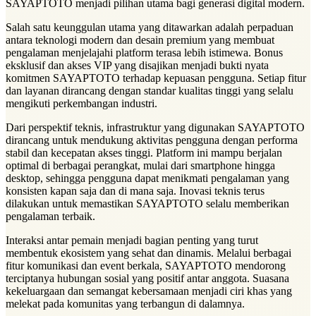
SAYAPTOTO menjadi pilihan utama bagi generasi digital modern.
Salah satu keunggulan utama yang ditawarkan adalah perpaduan
antara teknologi modern dan desain premium yang membuat
pengalaman menjelajahi platform terasa lebih istimewa. Bonus
eksklusif dan akses VIP yang disajikan menjadi bukti nyata
komitmen SAYAPTOTO terhadap kepuasan pengguna. Setiap fitur
dan layanan dirancang dengan standar kualitas tinggi yang selalu
mengikuti perkembangan industri.
Dari perspektif teknis, infrastruktur yang digunakan SAYAPTOTO
dirancang untuk mendukung aktivitas pengguna dengan performa
stabil dan kecepatan akses tinggi. Platform ini mampu berjalan
optimal di berbagai perangkat, mulai dari smartphone hingga
desktop, sehingga pengguna dapat menikmati pengalaman yang
konsisten kapan saja dan di mana saja. Inovasi teknis terus
dilakukan untuk memastikan SAYAPTOTO selalu memberikan
pengalaman terbaik.
Interaksi antar pemain menjadi bagian penting yang turut
membentuk ekosistem yang sehat dan dinamis. Melalui berbagai
fitur komunikasi dan event berkala, SAYAPTOTO mendorong
terciptanya hubungan sosial yang positif antar anggota. Suasana
kekeluargaan dan semangat kebersamaan menjadi ciri khas yang
melekat pada komunitas yang terbangun di dalamnya.