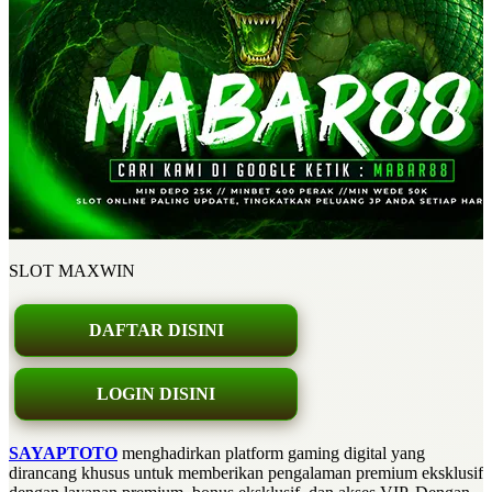
SLOT MAXWIN
DAFTAR DISINI
LOGIN DISINI
SAYAPTOTO
menghadirkan platform gaming digital yang
dirancang khusus untuk memberikan pengalaman premium eksklusif