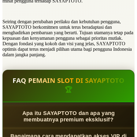
minat pengguna terhadap SAYAPTOTO.
Seiring dengan perubahan perilaku dan kebutuhan pengguna,
SAYAPTOTO berkomitmen untuk terus beradaptasi dan
menghadirkan pembaruan yang berarti. Tujuan utamanya tetap pada
kepuasan dan kenyamanan pengguna sebagai prioritas mutlak.
Dengan fondasi yang kokoh dan visi yang jelas, SAYAPTOTO
optimis dapat terus menjadi pilihan utama bagi pengguna Indonesia
dalam jangka panjang.
FAQ PEMAIN SLOT DI SAYAPTOTO
🏆
Apa itu SAYAPTOTO dan apa yang
membuatnya premium eksklusif?
SAYAPTOTO
adalah platform gaming digital premium
Bagaimana cara mendapatkan akses VIP di