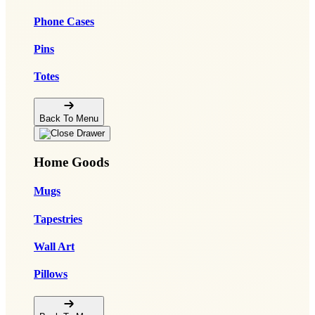
Phone Cases
Pins
Totes
Back To Menu
Home Goods
Mugs
Tapestries
Wall Art
Pillows