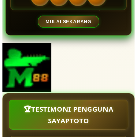
MULAI SEKARANG
🏆TESTIMONI PENGGUNA
SAYAPTOTO