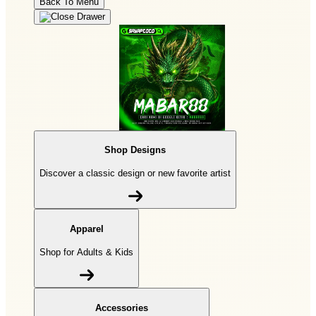
Back To Menu
Shop Designs
Discover a classic design or new favorite artist
Apparel
Shop for Adults & Kids
Accessories