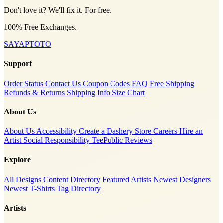
Don't love it? We'll fix it. For free.
100% Free Exchanges.
SAYAPTOTO
Support
Order Status
Contact Us
Coupon Codes
FAQ
Free Shipping
Refunds & Returns
Shipping Info
Size Chart
About Us
About Us
Accessibility
Create a Dashery Store
Careers
Hire an
Artist
Social Responsibility
TeePublic Reviews
Explore
All Designs
Content Directory
Featured Artists
Newest Designers
Newest T-Shirts
Tag Directory
Artists