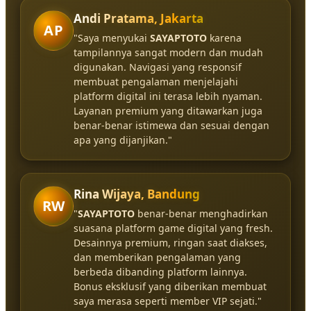
Andi Pratama, Jakarta
AP
"Saya menyukai
SAYAPTOTO
karena
tampilannya sangat modern dan mudah
digunakan. Navigasi yang responsif
membuat pengalaman menjelajahi
platform digital ini terasa lebih nyaman.
Layanan premium yang ditawarkan juga
benar-benar istimewa dan sesuai dengan
apa yang dijanjikan."
Rina Wijaya, Bandung
RW
"
SAYAPTOTO
benar-benar menghadirkan
suasana platform game digital yang fresh.
Desainnya premium, ringan saat diakses,
dan memberikan pengalaman yang
berbeda dibanding platform lainnya.
Bonus eksklusif yang diberikan membuat
saya merasa seperti member VIP sejati."