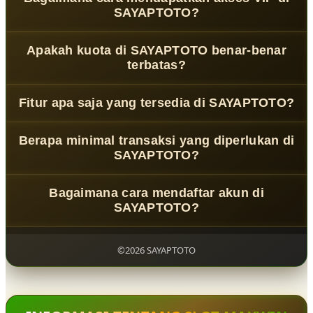
yang menawarkan layanan premium, bonus eksklusif, dan
SAYAPTOTO?
akses VIP dengan kuota terbatas. Yang membuat
SAYAPTOTO istimewa adalah kombinasi antara kualitas
Pengguna dapat menikmati akses VIP di
SAYAPTOTO
Apakah kuota di SAYAPTOTO benar-benar
layanan tinggi dengan sistem keamanan modern yang
dengan segera bergabung dan mengakses berbagai fitur
terbatas?
selalu mengawal setiap langkah pengguna. Pendekatan
yang dirancang khusus untuk member premium. Sistem
yang mengutamakan kenyamanan dan kemewahan
akan memberikan akses ke bonus eksklusif sesuai dengan
Kuota terbatas adalah prioritas utama di
SAYAPTOTO
menjadi ciri khas yang membedakan SAYAPTOTO dari
Fitur apa saja yang tersedia di SAYAPTOTO?
standar yang telah ditetapkan. Semua proses berjalan
dengan program yang dirancang khusus untuk
platform lain.
dengan mekanisme yang cepat dan mudah dipahami,
memberikan pengalaman eksklusif bagi setiap pengguna.
SAYAPTOTO
menyediakan beragam fitur premium yang
sehingga pengguna baru pun dapat langsung merasakan
Berapa minimal transaksi yang diperlukan di
Tim profesional bekerja untuk memastikan setiap member
dapat dinikmati oleh seluruh pengguna, mulai dari
keuntungannya.
SAYAPTOTO?
mendapatkan keuntungan yang sesuai dengan status
berbagai jenis hiburan digital hingga program loyalitas
premium mereka. Pendekatan yang eksklusif dan terbatas
dengan bonus eksklusif. Antarmuka yang disajikan
SAYAPTOTO
menetapkan batas transaksi yang sangat
ini menjadi alasan utama tingginya minat pengguna
Bagaimana cara mendaftar akun di
dirancang dengan konsep modern dan intuitif agar
terjangkau, yaitu mulai dari Rp 10.000, sehingga dapat
terhadap SAYAPTOTO.
SAYAPTOTO?
mudah digunakan oleh pengguna dari berbagai
diakses oleh berbagai lapisan masyarakat dengan mudah.
kalangan. Fitur transaksi yang cepat dan dukungan
Untuk penarikan dana, minimal yang ditetapkan adalah
Proses pendaftaran di
SAYAPTOTO
tergolong sangat
pelanggan yang responsif 24 jam juga menjadi nilai
Rp 50.000 dengan proses yang cepat dan tanpa biaya
mudah dan hanya membutuhkan beberapa langkah
©2026 SAYAPTOTO
tambah yang signifikan dari SAYAPTOTO.
tersembunyi. Berbagai metode pembayaran didukung
sederhana. Calon pengguna cukup mengisi formulir
mulai dari semua bank lokal, e-wallet populer, hingga
pendaftaran dengan data diri yang valid, lalu melakukan
QRIS untuk kemudahan bertransaksi di SAYAPTOTO.
verifikasi melalui tautan yang dikirimkan melalui email