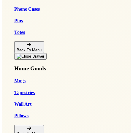
Phone Cases
Pins
Totes
Back To Menu
Home Goods
Mugs
Tapestries
Wall Art
Pillows