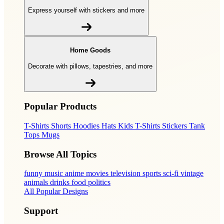
Express yourself with stickers and more
Home Goods
Decorate with pillows, tapestries, and more
Popular Products
T-Shirts
Shorts
Hoodies
Hats
Kids T-Shirts
Stickers
Tank
Tops
Mugs
Browse All Topics
funny
music
anime
movies
television
sports
sci-fi
vintage
animals
drinks
food
politics
All Popular Designs
Support