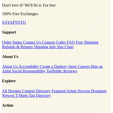
Don't love it? We'll fix it. For free.
100% Free Exchanges.
SAYAPTOTO
Support
Order Status
Contact Us
Coupon Codes
FAQ
Free Shipping
Refunds & Returns
Shipping Info
Size Chart
About Us
About Us
Accessibility
Create a Dashery Store
Careers
Hire an
Artist
Social Responsibility
TeePublic Reviews
Explore
All Designs
Content Directory
Featured Artists
Newest Designers
Newest T-Shirts
Tag Directory
Artists