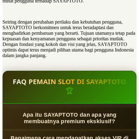
minat pengguna terhadap SAYAPTOTO.
Seiring dengan perubahan perilaku dan kebutuhan pengguna,
SAYAPTOTO berkomitmen untuk terus beradaptasi dan
menghadirkan pembaruan yang berarti. Tujuan utamanya tetap pada
kepuasan dan kenyamanan pengguna sebagai prioritas mutlak.
Dengan fondasi yang kokoh dan visi yang jelas, SAYAPTOTO
optimis dapat terus menjadi pilihan utama bagi pengguna Indonesia
dalam jangka panjang.
FAQ PEMAIN SLOT DI SAYAPTOTO
🏆
Apa itu SAYAPTOTO dan apa yang
membuatnya premium eksklusif?
SAYAPTOTO
adalah platform gaming digital premium
Bagaimana cara mendapatkan akses VIP di