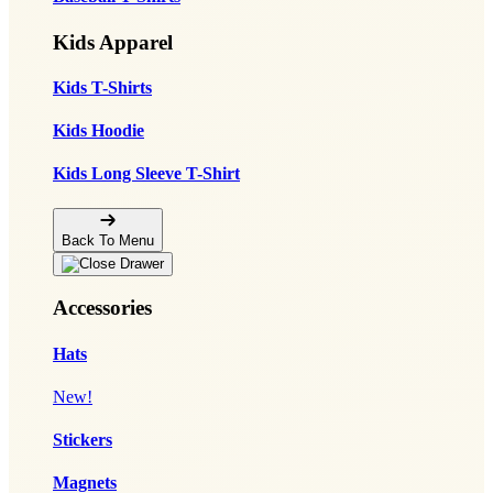
Kids Apparel
Kids T-Shirts
Kids Hoodie
Kids Long Sleeve T-Shirt
Back To Menu
Accessories
Hats
New!
Stickers
Magnets