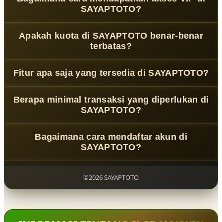
yang menawarkan layanan premium, bonus eksklusif, dan
SAYAPTOTO?
akses VIP dengan kuota terbatas. Yang membuat
SAYAPTOTO istimewa adalah kombinasi antara kualitas
Pengguna dapat menikmati akses VIP di
SAYAPTOTO
Apakah kuota di SAYAPTOTO benar-benar
layanan tinggi dengan sistem keamanan modern yang
dengan segera bergabung dan mengakses berbagai fitur
terbatas?
selalu mengawal setiap langkah pengguna. Pendekatan
yang dirancang khusus untuk member premium. Sistem
yang mengutamakan kenyamanan dan kemewahan
akan memberikan akses ke bonus eksklusif sesuai dengan
Kuota terbatas adalah prioritas utama di
SAYAPTOTO
menjadi ciri khas yang membedakan SAYAPTOTO dari
Fitur apa saja yang tersedia di SAYAPTOTO?
standar yang telah ditetapkan. Semua proses berjalan
dengan program yang dirancang khusus untuk
platform lain.
dengan mekanisme yang cepat dan mudah dipahami,
memberikan pengalaman eksklusif bagi setiap pengguna.
SAYAPTOTO
menyediakan beragam fitur premium yang
sehingga pengguna baru pun dapat langsung merasakan
Berapa minimal transaksi yang diperlukan di
Tim profesional bekerja untuk memastikan setiap member
dapat dinikmati oleh seluruh pengguna, mulai dari
keuntungannya.
SAYAPTOTO?
mendapatkan keuntungan yang sesuai dengan status
berbagai jenis hiburan digital hingga program loyalitas
premium mereka. Pendekatan yang eksklusif dan terbatas
dengan bonus eksklusif. Antarmuka yang disajikan
SAYAPTOTO
menetapkan batas transaksi yang sangat
ini menjadi alasan utama tingginya minat pengguna
Bagaimana cara mendaftar akun di
dirancang dengan konsep modern dan intuitif agar
terjangkau, yaitu mulai dari Rp 10.000, sehingga dapat
terhadap SAYAPTOTO.
SAYAPTOTO?
mudah digunakan oleh pengguna dari berbagai
diakses oleh berbagai lapisan masyarakat dengan mudah.
kalangan. Fitur transaksi yang cepat dan dukungan
Untuk penarikan dana, minimal yang ditetapkan adalah
Proses pendaftaran di
SAYAPTOTO
tergolong sangat
pelanggan yang responsif 24 jam juga menjadi nilai
Rp 50.000 dengan proses yang cepat dan tanpa biaya
mudah dan hanya membutuhkan beberapa langkah
©2026 SAYAPTOTO
tambah yang signifikan dari SAYAPTOTO.
tersembunyi. Berbagai metode pembayaran didukung
sederhana. Calon pengguna cukup mengisi formulir
mulai dari semua bank lokal, e-wallet populer, hingga
pendaftaran dengan data diri yang valid, lalu melakukan
QRIS untuk kemudahan bertransaksi di SAYAPTOTO.
verifikasi melalui tautan yang dikirimkan melalui email