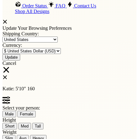
Order Status
FAQ
Contact Us
Shop All Designs
Update Your Browsing Preferences
Shipping Country:
Currency:
Cancel
Katie:
5'10"
160
Select your person:
Male
Female
Height
Short
Med
Tall
Weight
Slim
Avg
Heavy