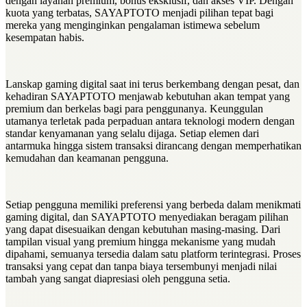
dengan layanan premium, bonus eksklusif, dan akses VIP. Dengan
kuota yang terbatas, SAYAPTOTO menjadi pilihan tepat bagi
mereka yang menginginkan pengalaman istimewa sebelum
kesempatan habis.
Lanskap gaming digital saat ini terus berkembang dengan pesat, dan
kehadiran SAYAPTOTO menjawab kebutuhan akan tempat yang
premium dan berkelas bagi para penggunanya. Keunggulan
utamanya terletak pada perpaduan antara teknologi modern dengan
standar kenyamanan yang selalu dijaga. Setiap elemen dari
antarmuka hingga sistem transaksi dirancang dengan memperhatikan
kemudahan dan keamanan pengguna.
Setiap pengguna memiliki preferensi yang berbeda dalam menikmati
gaming digital, dan SAYAPTOTO menyediakan beragam pilihan
yang dapat disesuaikan dengan kebutuhan masing-masing. Dari
tampilan visual yang premium hingga mekanisme yang mudah
dipahami, semuanya tersedia dalam satu platform terintegrasi. Proses
transaksi yang cepat dan tanpa biaya tersembunyi menjadi nilai
tambah yang sangat diapresiasi oleh pengguna setia.