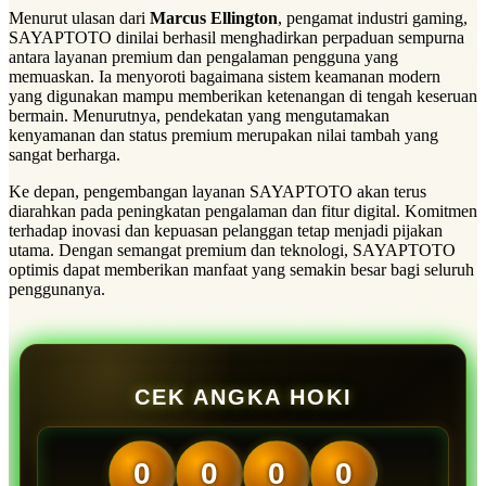
Menurut ulasan dari
Marcus Ellington
, pengamat industri gaming,
SAYAPTOTO dinilai berhasil menghadirkan perpaduan sempurna
antara layanan premium dan pengalaman pengguna yang
memuaskan. Ia menyoroti bagaimana sistem keamanan modern
yang digunakan mampu memberikan ketenangan di tengah keseruan
bermain. Menurutnya, pendekatan yang mengutamakan
kenyamanan dan status premium merupakan nilai tambah yang
sangat berharga.
Ke depan, pengembangan layanan SAYAPTOTO akan terus
diarahkan pada peningkatan pengalaman dan fitur digital. Komitmen
terhadap inovasi dan kepuasan pelanggan tetap menjadi pijakan
utama. Dengan semangat premium dan teknologi, SAYAPTOTO
optimis dapat memberikan manfaat yang semakin besar bagi seluruh
penggunanya.
CEK ANGKA HOKI
0
0
0
0