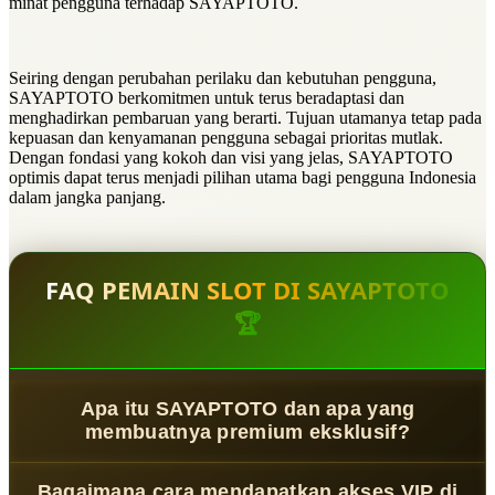
minat pengguna terhadap SAYAPTOTO.
Seiring dengan perubahan perilaku dan kebutuhan pengguna,
SAYAPTOTO berkomitmen untuk terus beradaptasi dan
menghadirkan pembaruan yang berarti. Tujuan utamanya tetap pada
kepuasan dan kenyamanan pengguna sebagai prioritas mutlak.
Dengan fondasi yang kokoh dan visi yang jelas, SAYAPTOTO
optimis dapat terus menjadi pilihan utama bagi pengguna Indonesia
dalam jangka panjang.
FAQ PEMAIN SLOT DI SAYAPTOTO
🏆
Apa itu SAYAPTOTO dan apa yang
membuatnya premium eksklusif?
SAYAPTOTO
adalah platform gaming digital premium
Bagaimana cara mendapatkan akses VIP di