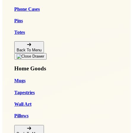
Phone Cases
Pins
Totes
Back To Menu
Home Goods
Mugs
Tapestries
Wall Art
Pillows