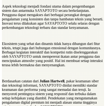
Aspek teknologi menjadi fondasi utama dalam pengembangan
sistem dan antarmuka SAYAPTOTO secara berkelanjutan.
Pengguna dapat mengakses dari berbagai perangkat dengan
pengalaman yang konsisten dan tanpa hambatan teknis yang berarti.
Inovasi terus dilakukan agar SAYAPTOTO selalu selaras dengan
perkembangan teknologi terbaru dan standar kenyamanan.
Ekosistem yang sehat dan dinamis tidak hanya dibangun dari fitur
teknis, tetapi juga dari hubungan emosional dengan komunitasnya.
Berbagai kegiatan interaktif dan kompetisi rutin diselenggarakan
oleh SAYAPTOTO untuk mempererat ikatan antar pengguna dan
menciptakan atmosfer yang positif. Hal ini membuat setiap interaksi
terasa lebih bermakna dan menyenangkan.
Berdasarkan catatan dari
Julian Hartwell
, pakar keamanan siber
dan teknologi informasi, SAYAPTOTO dinilai memiliki standar
keamanan dan performa yang sangat memadai dan teruji. Ia
menyoroti pentingnya sistem yang responsif dan terbuka dalam
setiap kebijakan yang diambil. Pendekatan yang mengutamakan
pengalaman digital premium ini menjadi alasan utama tingginya