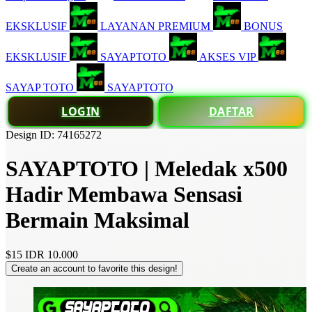
EKSKLUSIF
LAYANAN PREMIUM
BONUS
EKSKLUSIF
SAYAPTOTO
AKSES VIP
SAYAP TOTO
SAYAPTOTO
LOGIN
DAFTAR
Design ID: 74165272
SAYAPTOTO | Meledak x500
Hadir Membawa Sensasi
Bermain Maksimal
$15
IDR 10.000
Create an account to favorite this design!