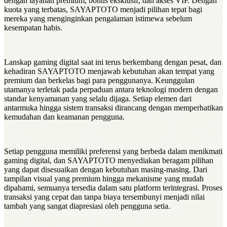
dengan layanan premium, bonus eksklusif, dan akses VIP. Dengan
kuota yang terbatas, SAYAPTOTO menjadi pilihan tepat bagi
mereka yang menginginkan pengalaman istimewa sebelum
kesempatan habis.
Lanskap gaming digital saat ini terus berkembang dengan pesat, dan
kehadiran SAYAPTOTO menjawab kebutuhan akan tempat yang
premium dan berkelas bagi para penggunanya. Keunggulan
utamanya terletak pada perpaduan antara teknologi modern dengan
standar kenyamanan yang selalu dijaga. Setiap elemen dari
antarmuka hingga sistem transaksi dirancang dengan memperhatikan
kemudahan dan keamanan pengguna.
Setiap pengguna memiliki preferensi yang berbeda dalam menikmati
gaming digital, dan SAYAPTOTO menyediakan beragam pilihan
yang dapat disesuaikan dengan kebutuhan masing-masing. Dari
tampilan visual yang premium hingga mekanisme yang mudah
dipahami, semuanya tersedia dalam satu platform terintegrasi. Proses
transaksi yang cepat dan tanpa biaya tersembunyi menjadi nilai
tambah yang sangat diapresiasi oleh pengguna setia.