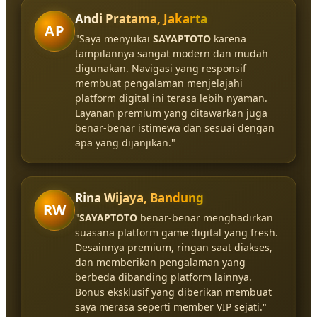
Andi Pratama, Jakarta
AP
"Saya menyukai
SAYAPTOTO
karena
tampilannya sangat modern dan mudah
digunakan. Navigasi yang responsif
membuat pengalaman menjelajahi
platform digital ini terasa lebih nyaman.
Layanan premium yang ditawarkan juga
benar-benar istimewa dan sesuai dengan
apa yang dijanjikan."
Rina Wijaya, Bandung
RW
"
SAYAPTOTO
benar-benar menghadirkan
suasana platform game digital yang fresh.
Desainnya premium, ringan saat diakses,
dan memberikan pengalaman yang
berbeda dibanding platform lainnya.
Bonus eksklusif yang diberikan membuat
saya merasa seperti member VIP sejati."