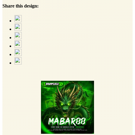
Share this design: