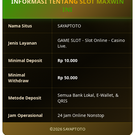
INFORMASI TENTANG SLOT MAXWIN
atau SMS. Setelah akun aktif, pengguna dapat langsung
menikmati seluruh fitur premium dan layanan eksklusif
INI
yang tersedia di SAYAPTOTO tanpa hambatan berarti.
Nama Situs
SAYAPTOTO
GAME SLOT - Slot Online - Casino
Jenis Layanan
Live.
Minimal Deposit
Rp 10.000
Minimal
Rp 50.000
Withdraw
Semua Bank Lokal, E-Wallet, &
Metode Deposit
QRIS
Jam Operasional
24 Jam Online Nonstop
©2026 SAYAPTOTO