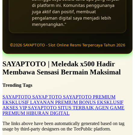
di platform ini. Komunitas penggunanya
juga aktif dan positif, membuat
pengalaman digital saya menjadi lebih
menyenangkan."
©2026 SAYAPTOTO - Slot Online Resmi Terpercaya Tahun 2026
SAYAPTOTO | Meledak x500 Hadir
Membawa Sensasi Bermain Maksimal
Trending Tags
SAYAPTOTO
SAYAP TOTO
SAYAPTOTO
PREMIUM
EKSKLUSIF
LAYANAN PREMIUM
BONUS EKSKLUSIF
AKSES VIP
SAYAPTOTO
SITUS TERBAIK
AGEN GAME
PREMIUM
HIBURAN DIGITAL
The links above have been automatically generated based on tag
usage by third-party designers on the TeePublic platform.