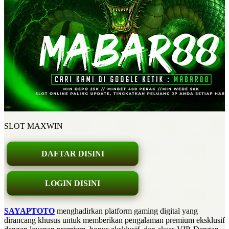
SLOT MAXWIN
DAFTAR DISINI
LOGIN DISINI
SAYAPTOTO
menghadirkan platform gaming digital yang
dirancang khusus untuk memberikan pengalaman premium eksklusif