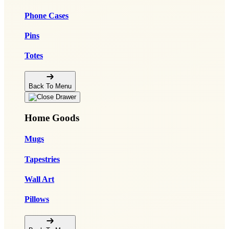
Phone Cases
Pins
Totes
Back To Menu
Home Goods
Mugs
Tapestries
Wall Art
Pillows