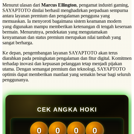
Menurut ulasan dari
Marcus Ellington
, pengamat industri gaming,
SAYAPTOTO dinilai berhasil menghadirkan perpaduan sempurna
antara layanan premium dan pengalaman pengguna yang
memuaskan. Ia menyoroti bagaimana sistem keamanan modern
yang digunakan mampu memberikan ketenangan di tengah keseruan
bermain. Menurutnya, pendekatan yang mengutamakan
kenyamanan dan status premium merupakan nilai tambah yang
sangat berharga.
Ke depan, pengembangan layanan SAYAPTOTO akan terus
diarahkan pada peningkatan pengalaman dan fitur digital. Komitmen
terhadap inovasi dan kepuasan pelanggan tetap menjadi pijakan
utama. Dengan semangat premium dan teknologi, SAYAPTOTO
optimis dapat memberikan manfaat yang semakin besar bagi seluruh
penggunanya.
CEK ANGKA HOKI
0
0
0
0