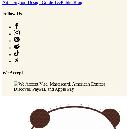
Artist Signup
Design Guide
TeePublic Blog
Follow Us
We Accept