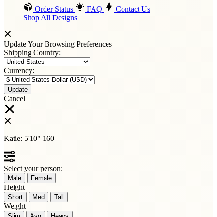
Order Status
FAQ
Contact Us
Shop All Designs
Update Your Browsing Preferences
Shipping Country:
Currency:
Cancel
Katie:
5'10"
160
Select your person:
Male
Female
Height
Short
Med
Tall
Weight
Slim
Avg
Heavy