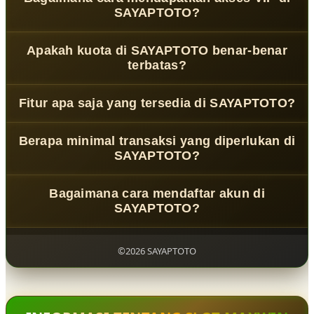
yang menawarkan layanan premium, bonus eksklusif, dan
SAYAPTOTO?
akses VIP dengan kuota terbatas. Yang membuat
SAYAPTOTO istimewa adalah kombinasi antara kualitas
Pengguna dapat menikmati akses VIP di
SAYAPTOTO
Apakah kuota di SAYAPTOTO benar-benar
layanan tinggi dengan sistem keamanan modern yang
dengan segera bergabung dan mengakses berbagai fitur
terbatas?
selalu mengawal setiap langkah pengguna. Pendekatan
yang dirancang khusus untuk member premium. Sistem
yang mengutamakan kenyamanan dan kemewahan
akan memberikan akses ke bonus eksklusif sesuai dengan
Kuota terbatas adalah prioritas utama di
SAYAPTOTO
menjadi ciri khas yang membedakan SAYAPTOTO dari
Fitur apa saja yang tersedia di SAYAPTOTO?
standar yang telah ditetapkan. Semua proses berjalan
dengan program yang dirancang khusus untuk
platform lain.
dengan mekanisme yang cepat dan mudah dipahami,
memberikan pengalaman eksklusif bagi setiap pengguna.
SAYAPTOTO
menyediakan beragam fitur premium yang
sehingga pengguna baru pun dapat langsung merasakan
Berapa minimal transaksi yang diperlukan di
Tim profesional bekerja untuk memastikan setiap member
dapat dinikmati oleh seluruh pengguna, mulai dari
keuntungannya.
SAYAPTOTO?
mendapatkan keuntungan yang sesuai dengan status
berbagai jenis hiburan digital hingga program loyalitas
premium mereka. Pendekatan yang eksklusif dan terbatas
dengan bonus eksklusif. Antarmuka yang disajikan
SAYAPTOTO
menetapkan batas transaksi yang sangat
ini menjadi alasan utama tingginya minat pengguna
Bagaimana cara mendaftar akun di
dirancang dengan konsep modern dan intuitif agar
terjangkau, yaitu mulai dari Rp 10.000, sehingga dapat
terhadap SAYAPTOTO.
SAYAPTOTO?
mudah digunakan oleh pengguna dari berbagai
diakses oleh berbagai lapisan masyarakat dengan mudah.
kalangan. Fitur transaksi yang cepat dan dukungan
Untuk penarikan dana, minimal yang ditetapkan adalah
Proses pendaftaran di
SAYAPTOTO
tergolong sangat
pelanggan yang responsif 24 jam juga menjadi nilai
Rp 50.000 dengan proses yang cepat dan tanpa biaya
mudah dan hanya membutuhkan beberapa langkah
©2026 SAYAPTOTO
tambah yang signifikan dari SAYAPTOTO.
tersembunyi. Berbagai metode pembayaran didukung
sederhana. Calon pengguna cukup mengisi formulir
mulai dari semua bank lokal, e-wallet populer, hingga
pendaftaran dengan data diri yang valid, lalu melakukan
QRIS untuk kemudahan bertransaksi di SAYAPTOTO.
verifikasi melalui tautan yang dikirimkan melalui email