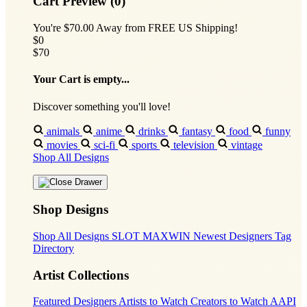
Cart Preview (0)
You're
$70.00
Away from
FREE US Shipping!
$0
$70
Your Cart is empty...
Discover something you'll love!
animals
anime
drinks
fantasy
food
funny
movies
sci-fi
sports
television
vintage
Shop All Designs
Shop Designs
Shop All Designs
SLOT MAXWIN
Newest Designers
Tag
Directory
Artist Collections
Featured Designers
Artists to Watch
Creators to Watch
AAPI