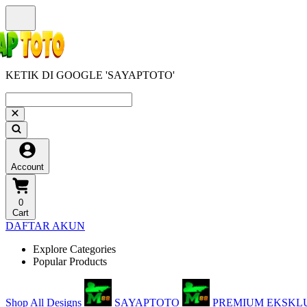
KETIK DI GOOGLE 'SAYAPTOTO'
Account
0
Cart
DAFTAR AKUN
Explore Categories
Popular Products
Shop All Designs
SAYAPTOTO
PREMIUM EKSKL