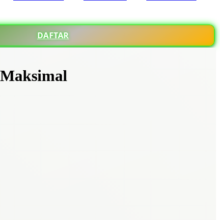
DAFTAR
 Maksimal