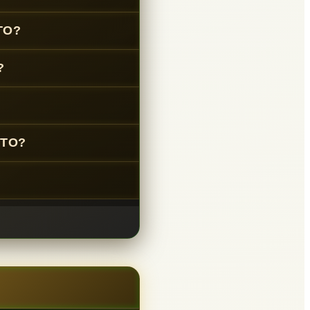
nus eksklusif, dan akses
TO?
itas layanan tinggi
atan yang mengutamakan
s berbagai fitur yang
ain.
?
f sesuai dengan standar
pahami, sehingga
us untuk memberikan
tiap member mendapatkan
atas ini menjadi alasan
a, mulai dari berbagai
OTO?
ajikan dirancang dengan
tur transaksi yang cepat
 sehingga dapat diakses
dari SAYAPTOTO.
apkan adalah Rp 50.000
kung mulai dari semua
pa langkah sederhana.
kan verifikasi melalui
 menikmati seluruh fitur