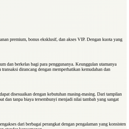
anan premium, bonus eksklusif, dan akses VIP. Dengan kuota yang
ium dan berkelas bagi para penggunanya. Keunggulan utamanya
tem transaksi dirancang dengan memperhatikan kemudahan dan
apat disesuaikan dengan kebutuhan masing-masing. Dari tampilan
at dan tanpa biaya tersembunyi menjadi nilai tambah yang sangat
gakses dari berbagai perangkat dengan pengalaman yang konsisten