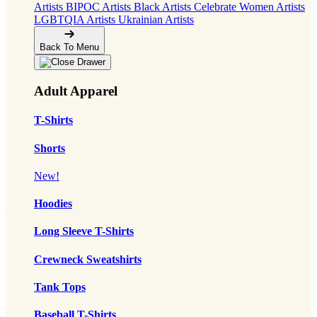
Artists
BIPOC Artists
Black Artists
Celebrate Women Artists
LGBTQIA Artists
Ukrainian Artists
Back To Menu
Adult Apparel
T-Shirts
Shorts
New!
Hoodies
Long Sleeve T-Shirts
Crewneck Sweatshirts
Tank Tops
Baseball T-Shirts