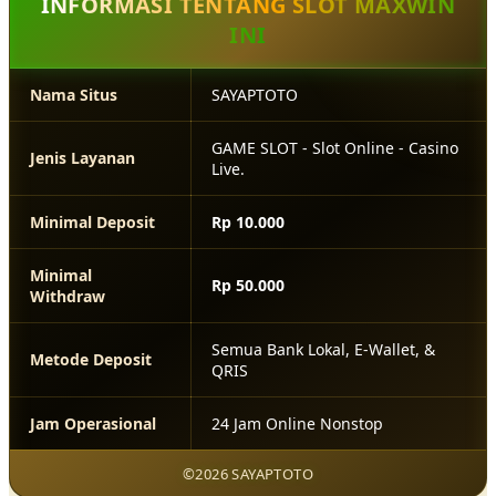
INFORMASI TENTANG SLOT MAXWIN
atau SMS. Setelah akun aktif, pengguna dapat langsung
menikmati seluruh fitur premium dan layanan eksklusif
INI
yang tersedia di SAYAPTOTO tanpa hambatan berarti.
Nama Situs
SAYAPTOTO
GAME SLOT - Slot Online - Casino
Jenis Layanan
Live.
Minimal Deposit
Rp 10.000
Minimal
Rp 50.000
Withdraw
Semua Bank Lokal, E-Wallet, &
Metode Deposit
QRIS
Jam Operasional
24 Jam Online Nonstop
©2026 SAYAPTOTO