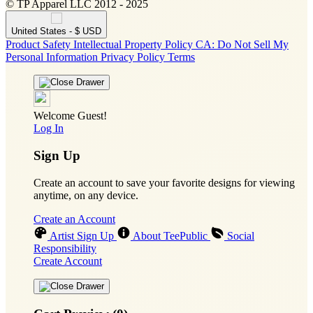
© TP Apparel LLC 2012 - 2025
United States - $ USD
Product Safety
Intellectual Property Policy
CA: Do Not Sell My
Personal Information
Privacy Policy
Terms
Welcome Guest!
Log In
Sign Up
Create an account to save your favorite designs for viewing
anytime, on any device.
Create an Account
Artist Sign Up
About TeePublic
Social
Responsibility
Create Account