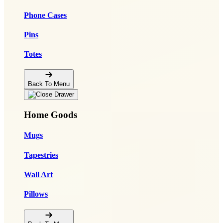
Phone Cases
Pins
Totes
Back To Menu
Home Goods
Mugs
Tapestries
Wall Art
Pillows