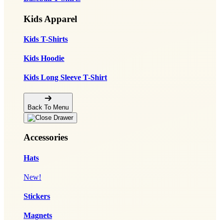
Kids Apparel
Kids T-Shirts
Kids Hoodie
Kids Long Sleeve T-Shirt
Back To Menu
Accessories
Hats
New!
Stickers
Magnets