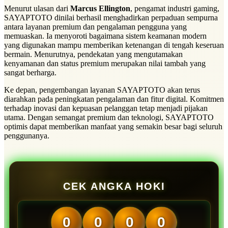
Menurut ulasan dari
Marcus Ellington
, pengamat industri gaming,
SAYAPTOTO dinilai berhasil menghadirkan perpaduan sempurna
antara layanan premium dan pengalaman pengguna yang
memuaskan. Ia menyoroti bagaimana sistem keamanan modern
yang digunakan mampu memberikan ketenangan di tengah keseruan
bermain. Menurutnya, pendekatan yang mengutamakan
kenyamanan dan status premium merupakan nilai tambah yang
sangat berharga.
Ke depan, pengembangan layanan SAYAPTOTO akan terus
diarahkan pada peningkatan pengalaman dan fitur digital. Komitmen
terhadap inovasi dan kepuasan pelanggan tetap menjadi pijakan
utama. Dengan semangat premium dan teknologi, SAYAPTOTO
optimis dapat memberikan manfaat yang semakin besar bagi seluruh
penggunanya.
CEK ANGKA HOKI
0
0
0
0