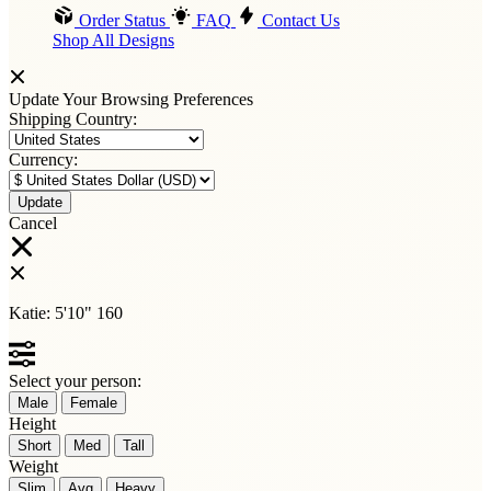
Order Status
FAQ
Contact Us
Shop All Designs
Update Your Browsing Preferences
Shipping Country:
Currency:
Cancel
Katie:
5'10"
160
Select your person:
Male
Female
Height
Short
Med
Tall
Weight
Slim
Avg
Heavy