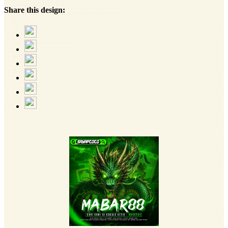
Share this design: