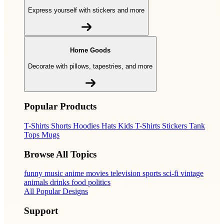
Express yourself with stickers and more
Home Goods
Decorate with pillows, tapestries, and more
Popular Products
T-Shirts
Shorts
Hoodies
Hats
Kids T-Shirts
Stickers
Tank
Tops
Mugs
Browse All Topics
funny
music
anime
movies
television
sports
sci-fi
vintage
animals
drinks
food
politics
All Popular Designs
Support