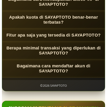
yang menawarkan layanan premium, bonus eksklusif, dan
SAYAPTOTO?
akses VIP dengan kuota terbatas. Yang membuat
SAYAPTOTO istimewa adalah kombinasi antara kualitas
Pengguna dapat menikmati akses VIP di
SAYAPTOTO
Apakah kuota di SAYAPTOTO benar-benar
layanan tinggi dengan sistem keamanan modern yang
dengan segera bergabung dan mengakses berbagai fitur
terbatas?
selalu mengawal setiap langkah pengguna. Pendekatan
yang dirancang khusus untuk member premium. Sistem
yang mengutamakan kenyamanan dan kemewahan
akan memberikan akses ke bonus eksklusif sesuai dengan
Kuota terbatas adalah prioritas utama di
SAYAPTOTO
menjadi ciri khas yang membedakan SAYAPTOTO dari
Fitur apa saja yang tersedia di SAYAPTOTO?
standar yang telah ditetapkan. Semua proses berjalan
dengan program yang dirancang khusus untuk
platform lain.
dengan mekanisme yang cepat dan mudah dipahami,
memberikan pengalaman eksklusif bagi setiap pengguna.
SAYAPTOTO
menyediakan beragam fitur premium yang
sehingga pengguna baru pun dapat langsung merasakan
Berapa minimal transaksi yang diperlukan di
Tim profesional bekerja untuk memastikan setiap member
dapat dinikmati oleh seluruh pengguna, mulai dari
keuntungannya.
SAYAPTOTO?
mendapatkan keuntungan yang sesuai dengan status
berbagai jenis hiburan digital hingga program loyalitas
premium mereka. Pendekatan yang eksklusif dan terbatas
dengan bonus eksklusif. Antarmuka yang disajikan
SAYAPTOTO
menetapkan batas transaksi yang sangat
ini menjadi alasan utama tingginya minat pengguna
Bagaimana cara mendaftar akun di
dirancang dengan konsep modern dan intuitif agar
terjangkau, yaitu mulai dari Rp 10.000, sehingga dapat
terhadap SAYAPTOTO.
SAYAPTOTO?
mudah digunakan oleh pengguna dari berbagai
diakses oleh berbagai lapisan masyarakat dengan mudah.
kalangan. Fitur transaksi yang cepat dan dukungan
Untuk penarikan dana, minimal yang ditetapkan adalah
Proses pendaftaran di
SAYAPTOTO
tergolong sangat
pelanggan yang responsif 24 jam juga menjadi nilai
Rp 50.000 dengan proses yang cepat dan tanpa biaya
mudah dan hanya membutuhkan beberapa langkah
©2026 SAYAPTOTO
tambah yang signifikan dari SAYAPTOTO.
tersembunyi. Berbagai metode pembayaran didukung
sederhana. Calon pengguna cukup mengisi formulir
mulai dari semua bank lokal, e-wallet populer, hingga
pendaftaran dengan data diri yang valid, lalu melakukan
QRIS untuk kemudahan bertransaksi di SAYAPTOTO.
verifikasi melalui tautan yang dikirimkan melalui email