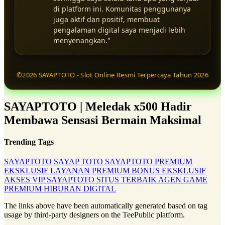
di platform ini. Komunitas penggunanya
juga aktif dan positif, membuat
pengalaman digital saya menjadi lebih
menyenangkan."
©2026 SAYAPTOTO - Slot Online Resmi Terpercaya Tahun 2026
SAYAPTOTO | Meledak x500 Hadir
Membawa Sensasi Bermain Maksimal
Trending Tags
SAYAPTOTO
SAYAP TOTO
SAYAPTOTO
PREMIUM
EKSKLUSIF
LAYANAN PREMIUM
BONUS EKSKLUSIF
AKSES VIP
SAYAPTOTO
SITUS TERBAIK
AGEN GAME
PREMIUM
HIBURAN DIGITAL
The links above have been automatically generated based on tag
usage by third-party designers on the TeePublic platform.