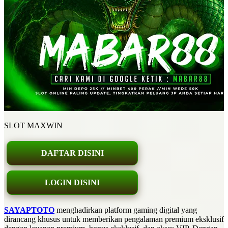
SLOT MAXWIN
DAFTAR DISINI
LOGIN DISINI
SAYAPTOTO
menghadirkan platform gaming digital yang
dirancang khusus untuk memberikan pengalaman premium eksklusif