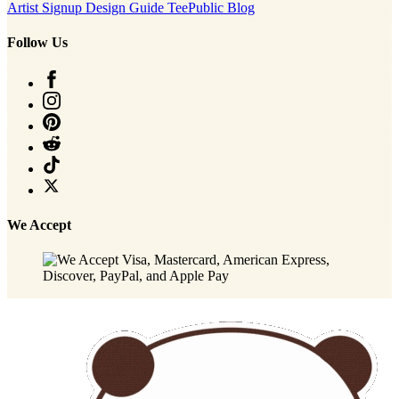
Artist Signup
Design Guide
TeePublic Blog
Follow Us
We Accept