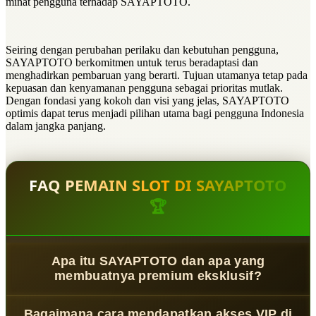
minat pengguna terhadap SAYAPTOTO.
Seiring dengan perubahan perilaku dan kebutuhan pengguna,
SAYAPTOTO berkomitmen untuk terus beradaptasi dan
menghadirkan pembaruan yang berarti. Tujuan utamanya tetap pada
kepuasan dan kenyamanan pengguna sebagai prioritas mutlak.
Dengan fondasi yang kokoh dan visi yang jelas, SAYAPTOTO
optimis dapat terus menjadi pilihan utama bagi pengguna Indonesia
dalam jangka panjang.
FAQ PEMAIN SLOT DI SAYAPTOTO
🏆
Apa itu SAYAPTOTO dan apa yang
membuatnya premium eksklusif?
SAYAPTOTO
adalah platform gaming digital premium
Bagaimana cara mendapatkan akses VIP di