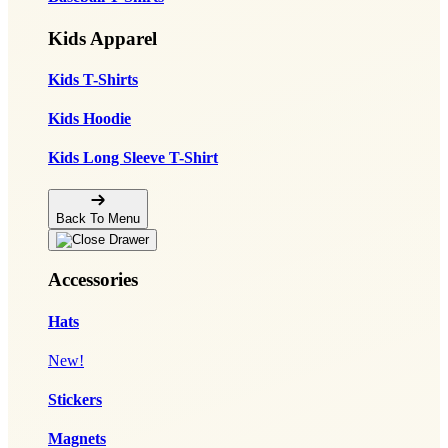
Kids Apparel
Kids T-Shirts
Kids Hoodie
Kids Long Sleeve T-Shirt
Back To Menu
Accessories
Hats
New!
Stickers
Magnets