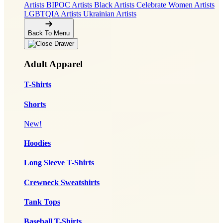
Artists
BIPOC Artists
Black Artists
Celebrate Women Artists
LGBTQIA Artists
Ukrainian Artists
Back To Menu
Adult Apparel
T-Shirts
Shorts
New!
Hoodies
Long Sleeve T-Shirts
Crewneck Sweatshirts
Tank Tops
Baseball T-Shirts