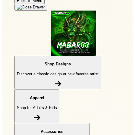
Back To Menu
Shop Designs
Discover a classic design or new favorite artist
Apparel
Shop for Adults & Kids
Accessories