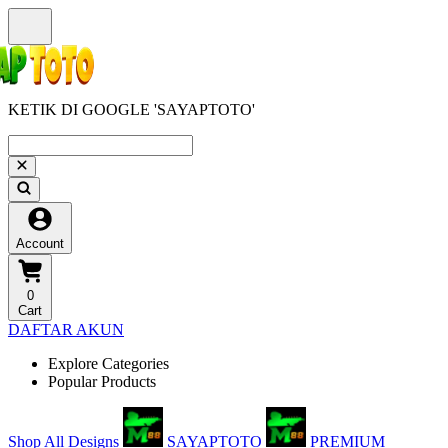
KETIK DI GOOGLE 'SAYAPTOTO'
Account
0
Cart
DAFTAR AKUN
Explore Categories
Popular Products
Shop All Designs
SAYAPTOTO
PREMIUM