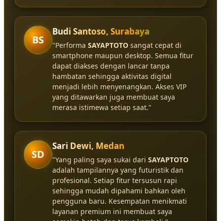
Budi Santoso, Surabaya
BS
"Performa
SAYAPTOTO
sangat cepat di
smartphone maupun desktop. Semua fitur
dapat diakses dengan lancar tanpa
hambatan sehingga aktivitas digital
menjadi lebih menyenangkan. Akses VIP
yang ditawarkan juga membuat saya
merasa istimewa setiap saat."
Sari Dewi, Medan
SD
"Yang paling saya sukai dari
SAYAPTOTO
adalah tampilannya yang futuristik dan
profesional. Setiap fitur tersusun rapi
sehingga mudah dipahami bahkan oleh
pengguna baru. Kesempatan menikmati
layanan premium ini membuat saya