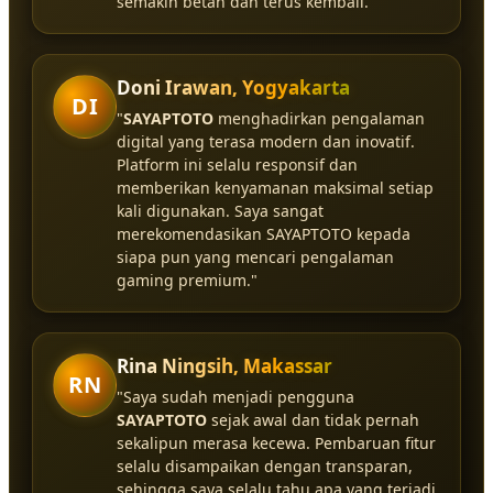
semakin betah dan terus kembali."
Doni Irawan, Yogyakarta
DI
"
SAYAPTOTO
menghadirkan pengalaman
digital yang terasa modern dan inovatif.
Platform ini selalu responsif dan
memberikan kenyamanan maksimal setiap
kali digunakan. Saya sangat
merekomendasikan SAYAPTOTO kepada
siapa pun yang mencari pengalaman
gaming premium."
Rina Ningsih, Makassar
RN
"Saya sudah menjadi pengguna
SAYAPTOTO
sejak awal dan tidak pernah
sekalipun merasa kecewa. Pembaruan fitur
selalu disampaikan dengan transparan,
sehingga saya selalu tahu apa yang terjadi