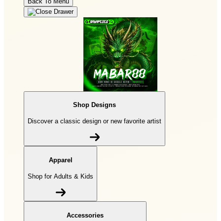
Back To Menu
Shop Designs
Discover a classic design or new favorite artist
Apparel
Shop for Adults & Kids
Accessories