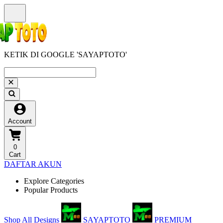
KETIK DI GOOGLE 'SAYAPTOTO'
Account
0
Cart
DAFTAR AKUN
Explore Categories
Popular Products
Shop All Designs
SAYAPTOTO
PREMIUM