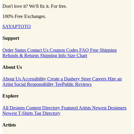
Don't love it? We'll fix it. For free.
100% Free Exchanges.
SAYAPTOTO
Support
Order Status
Contact Us
Coupon Codes
FAQ
Free Shipping
Refunds & Returns
Shipping Info
Size Chart
About Us
About Us
Accessibility
Create a Dashery Store
Careers
Hire an
Artist
Social Responsibility
TeePublic Reviews
Explore
All Designs
Content Directory
Featured Artists
Newest Designers
Newest T-Shirts
Tag Directory
Artists