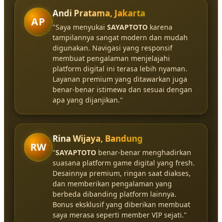
Andi Pratama, Jakarta
AP
"Saya menyukai
SAYAPTOTO
karena
tampilannya sangat modern dan mudah
digunakan. Navigasi yang responsif
membuat pengalaman menjelajahi
platform digital ini terasa lebih nyaman.
Layanan premium yang ditawarkan juga
benar-benar istimewa dan sesuai dengan
apa yang dijanjikan."
Rina Wijaya, Bandung
RW
"
SAYAPTOTO
benar-benar menghadirkan
suasana platform game digital yang fresh.
Desainnya premium, ringan saat diakses,
dan memberikan pengalaman yang
berbeda dibanding platform lainnya.
Bonus eksklusif yang diberikan membuat
saya merasa seperti member VIP sejati."