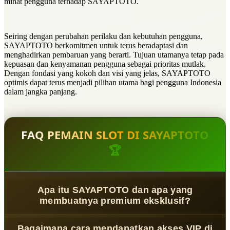
minat pengguna terhadap SAYAPTOTO.
Seiring dengan perubahan perilaku dan kebutuhan pengguna,
SAYAPTOTO berkomitmen untuk terus beradaptasi dan
menghadirkan pembaruan yang berarti. Tujuan utamanya tetap pada
kepuasan dan kenyamanan pengguna sebagai prioritas mutlak.
Dengan fondasi yang kokoh dan visi yang jelas, SAYAPTOTO
optimis dapat terus menjadi pilihan utama bagi pengguna Indonesia
dalam jangka panjang.
FAQ PEMAIN SLOT DI SAYAPTOTO
🏆
Apa itu SAYAPTOTO dan apa yang
membuatnya premium eksklusif?
SAYAPTOTO
adalah platform gaming digital premium
Bagaimana cara mendapatkan akses VIP di