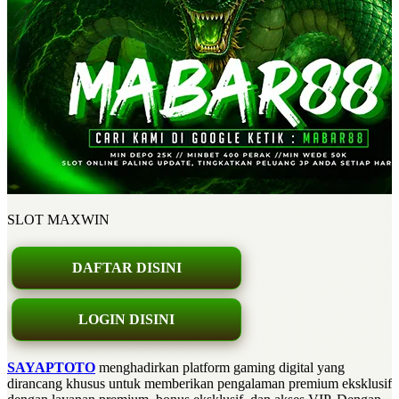
SLOT MAXWIN
DAFTAR DISINI
LOGIN DISINI
SAYAPTOTO
menghadirkan platform gaming digital yang
dirancang khusus untuk memberikan pengalaman premium eksklusif