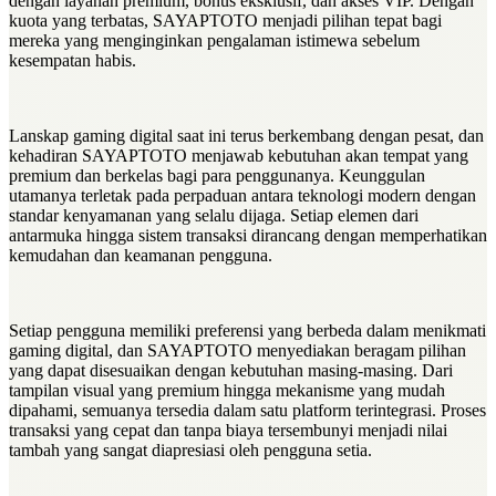
dengan layanan premium, bonus eksklusif, dan akses VIP. Dengan
kuota yang terbatas, SAYAPTOTO menjadi pilihan tepat bagi
mereka yang menginginkan pengalaman istimewa sebelum
kesempatan habis.
Lanskap gaming digital saat ini terus berkembang dengan pesat, dan
kehadiran SAYAPTOTO menjawab kebutuhan akan tempat yang
premium dan berkelas bagi para penggunanya. Keunggulan
utamanya terletak pada perpaduan antara teknologi modern dengan
standar kenyamanan yang selalu dijaga. Setiap elemen dari
antarmuka hingga sistem transaksi dirancang dengan memperhatikan
kemudahan dan keamanan pengguna.
Setiap pengguna memiliki preferensi yang berbeda dalam menikmati
gaming digital, dan SAYAPTOTO menyediakan beragam pilihan
yang dapat disesuaikan dengan kebutuhan masing-masing. Dari
tampilan visual yang premium hingga mekanisme yang mudah
dipahami, semuanya tersedia dalam satu platform terintegrasi. Proses
transaksi yang cepat dan tanpa biaya tersembunyi menjadi nilai
tambah yang sangat diapresiasi oleh pengguna setia.