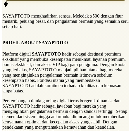
SAYAPTOTO menghadirkan sensasi Meledak x500 dengan fitur
menarik, peluang besar, dan pengalaman bermain yang semakin seru
setiap hari.
PROFIL ABOUT SAYAPTOTO
Platform digital
SAYAPTOTO
hadir sebagai destinasi premium
eksklusif yang membuka kesempatan menikmati layanan premium,
bonus eksklusif, dan akses VIP bagi para pengguna. Dengan kuota
yang terbatas, SAYAPTOTO menjadi pilihan utama bagi mereka
yang menginginkan pengalaman bermain istimewa sebelum
kesempatan habis. Fondasi utama yang membedakan
SAYAPTOTO adalah komitmen terhadap kualitas dan kepuasan
tanpa batas.
Perkembangan dunia gaming digital terus bergerak dinamis, dan
SAYAPTOTO hadir sebagai jawaban bagi mereka yang
menginginkan pengalaman bermain dengan standar tertinggi. Setiap
elemen dari sistem hingga antarmuka dirancang untuk memberikan
kenyamanan optimal dan kecepatan akses yang stabil. Dengan
pendekatan yang mengutamakan kemewahan dan keandalan,