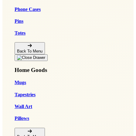
Phone Cases
Pins
Totes
Back To Menu
Home Goods
Mugs
Tapestries
Wall Art
Pillows