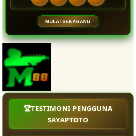
MULAI SEKARANG
🏆TESTIMONI PENGGUNA
SAYAPTOTO