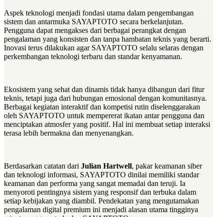
Aspek teknologi menjadi fondasi utama dalam pengembangan
sistem dan antarmuka SAYAPTOTO secara berkelanjutan.
Pengguna dapat mengakses dari berbagai perangkat dengan
pengalaman yang konsisten dan tanpa hambatan teknis yang berarti.
Inovasi terus dilakukan agar SAYAPTOTO selalu selaras dengan
perkembangan teknologi terbaru dan standar kenyamanan.
Ekosistem yang sehat dan dinamis tidak hanya dibangun dari fitur
teknis, tetapi juga dari hubungan emosional dengan komunitasnya.
Berbagai kegiatan interaktif dan kompetisi rutin diselenggarakan
oleh SAYAPTOTO untuk mempererat ikatan antar pengguna dan
menciptakan atmosfer yang positif. Hal ini membuat setiap interaksi
terasa lebih bermakna dan menyenangkan.
Berdasarkan catatan dari
Julian Hartwell
, pakar keamanan siber
dan teknologi informasi, SAYAPTOTO dinilai memiliki standar
keamanan dan performa yang sangat memadai dan teruji. Ia
menyoroti pentingnya sistem yang responsif dan terbuka dalam
setiap kebijakan yang diambil. Pendekatan yang mengutamakan
pengalaman digital premium ini menjadi alasan utama tingginya