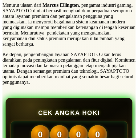
Menurut ulasan dari
Marcus Ellington
, pengamat industri gaming,
SAYAPTOTO dinilai berhasil menghadirkan perpaduan sempurna
antara layanan premium dan pengalaman pengguna yang
memuaskan. Ia menyoroti bagaimana sistem keamanan modern
yang digunakan mampu memberikan ketenangan di tengah keseruan
bermain. Menurutnya, pendekatan yang mengutamakan
kenyamanan dan status premium merupakan nilai tambah yang
sangat berharga.
Ke depan, pengembangan layanan SAYAPTOTO akan terus
diarahkan pada peningkatan pengalaman dan fitur digital. Komitmen
terhadap inovasi dan kepuasan pelanggan tetap menjadi pijakan
utama. Dengan semangat premium dan teknologi, SAYAPTOTO
optimis dapat memberikan manfaat yang semakin besar bagi seluruh
penggunanya.
CEK ANGKA HOKI
0
0
0
0