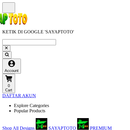
KETIK DI GOOGLE 'SAYAPTOTO'
Account
0
Cart
DAFTAR AKUN
Explore Categories
Popular Products
Shop All Designs
SAYAPTOTO
PREMIUM