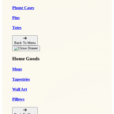
Phone Cases
Pins
Totes
Back To Menu
Home Goods
Mugs
Tapestries
Wall Art
Pillows