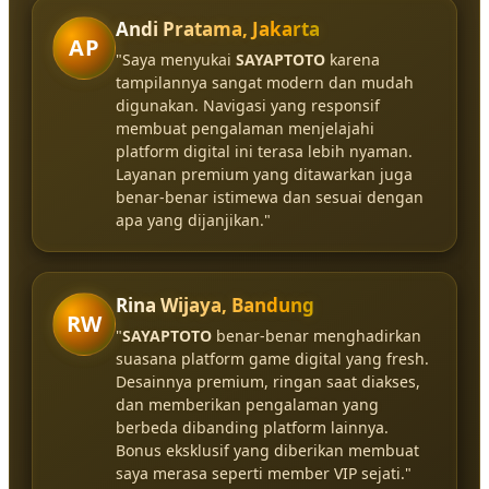
Andi Pratama, Jakarta
AP
"Saya menyukai
SAYAPTOTO
karena
tampilannya sangat modern dan mudah
digunakan. Navigasi yang responsif
membuat pengalaman menjelajahi
platform digital ini terasa lebih nyaman.
Layanan premium yang ditawarkan juga
benar-benar istimewa dan sesuai dengan
apa yang dijanjikan."
Rina Wijaya, Bandung
RW
"
SAYAPTOTO
benar-benar menghadirkan
suasana platform game digital yang fresh.
Desainnya premium, ringan saat diakses,
dan memberikan pengalaman yang
berbeda dibanding platform lainnya.
Bonus eksklusif yang diberikan membuat
saya merasa seperti member VIP sejati."