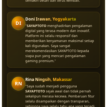
semakin betah dan terus kembali."
Doni Irawan, Yogyakarta
DI
"
SAYAPTOTO
menghadirkan pengalaman
digital yang terasa modern dan inovatif.
Platform ini selalu responsif dan
memberikan kenyamanan maksimal setiap
kali digunakan. Saya sangat
merekomendasikan SAYAPTOTO kepada
siapa pun yang mencari pengalaman
gaming premium."
Rina Ningsih, Makassar
RN
"Saya sudah menjadi pengguna
SAYAPTOTO
sejak awal dan tidak pernah
sekalipun merasa kecewa. Pembaruan fitur
selalu disampaikan dengan transparan,
sehingga saya selalu tahu apa yang terjadi