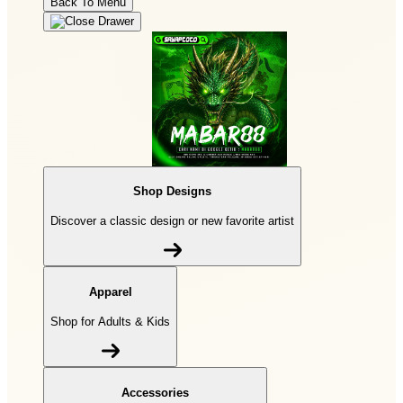
Back To Menu
Shop Designs
Discover a classic design or new favorite artist
Apparel
Shop for Adults & Kids
Accessories