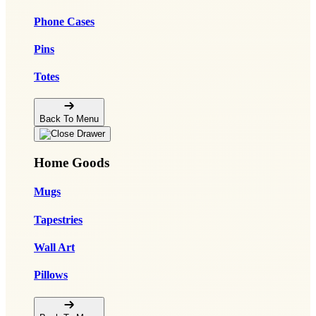
Phone Cases
Pins
Totes
Back To Menu
Home Goods
Mugs
Tapestries
Wall Art
Pillows