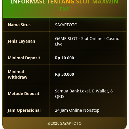
INFORMASI TENTANG SLOT MAXWIN
atau SMS. Setelah akun aktif, pengguna dapat langsung
menikmati seluruh fitur premium dan layanan eksklusif
INI
yang tersedia di SAYAPTOTO tanpa hambatan berarti.
Nama Situs
SAYAPTOTO
GAME SLOT - Slot Online - Casino
Jenis Layanan
Live.
Minimal Deposit
Rp 10.000
Minimal
Rp 50.000
Withdraw
Semua Bank Lokal, E-Wallet, &
Metode Deposit
QRIS
Jam Operasional
24 Jam Online Nonstop
©2026 SAYAPTOTO