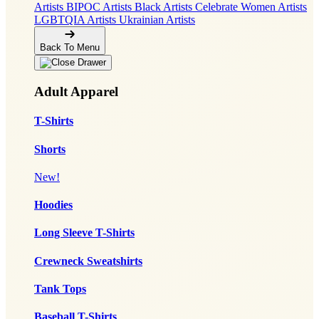
Artists
BIPOC Artists
Black Artists
Celebrate Women Artists
LGBTQIA Artists
Ukrainian Artists
Back To Menu
Adult Apparel
T-Shirts
Shorts
New!
Hoodies
Long Sleeve T-Shirts
Crewneck Sweatshirts
Tank Tops
Baseball T-Shirts