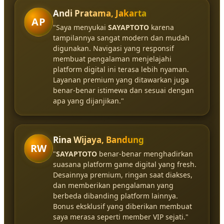
Andi Pratama, Jakarta
AP
"Saya menyukai
SAYAPTOTO
karena
tampilannya sangat modern dan mudah
digunakan. Navigasi yang responsif
membuat pengalaman menjelajahi
platform digital ini terasa lebih nyaman.
Layanan premium yang ditawarkan juga
benar-benar istimewa dan sesuai dengan
apa yang dijanjikan."
Rina Wijaya, Bandung
RW
"
SAYAPTOTO
benar-benar menghadirkan
suasana platform game digital yang fresh.
Desainnya premium, ringan saat diakses,
dan memberikan pengalaman yang
berbeda dibanding platform lainnya.
Bonus eksklusif yang diberikan membuat
saya merasa seperti member VIP sejati."