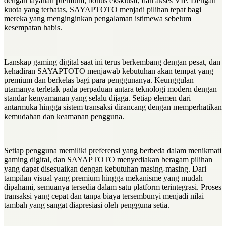
dengan layanan premium, bonus eksklusif, dan akses VIP. Dengan
kuota yang terbatas, SAYAPTOTO menjadi pilihan tepat bagi
mereka yang menginginkan pengalaman istimewa sebelum
kesempatan habis.
Lanskap gaming digital saat ini terus berkembang dengan pesat, dan
kehadiran SAYAPTOTO menjawab kebutuhan akan tempat yang
premium dan berkelas bagi para penggunanya. Keunggulan
utamanya terletak pada perpaduan antara teknologi modern dengan
standar kenyamanan yang selalu dijaga. Setiap elemen dari
antarmuka hingga sistem transaksi dirancang dengan memperhatikan
kemudahan dan keamanan pengguna.
Setiap pengguna memiliki preferensi yang berbeda dalam menikmati
gaming digital, dan SAYAPTOTO menyediakan beragam pilihan
yang dapat disesuaikan dengan kebutuhan masing-masing. Dari
tampilan visual yang premium hingga mekanisme yang mudah
dipahami, semuanya tersedia dalam satu platform terintegrasi. Proses
transaksi yang cepat dan tanpa biaya tersembunyi menjadi nilai
tambah yang sangat diapresiasi oleh pengguna setia.