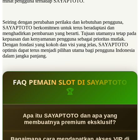
minat pengguna terhadap SAYAPTOTO.
Seiring dengan perubahan perilaku dan kebutuhan pengguna,
SAYAPTOTO berkomitmen untuk terus beradaptasi dan
menghadirkan pembaruan yang berarti. Tujuan utamanya tetap pada
kepuasan dan kenyamanan pengguna sebagai prioritas mutlak.
Dengan fondasi yang kokoh dan visi yang jelas, SAYAPTOTO
optimis dapat terus menjadi pilihan utama bagi pengguna Indonesia
dalam jangka panjang.
FAQ PEMAIN SLOT DI SAYAPTOTO
🏆
Apa itu SAYAPTOTO dan apa yang
membuatnya premium eksklusif?
SAYAPTOTO
adalah platform gaming digital premium
Bagaimana cara mendapatkan akses VIP di