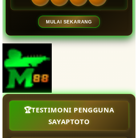
MULAI SEKARANG
🏆TESTIMONI PENGGUNA
SAYAPTOTO