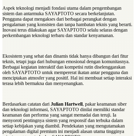
Aspek teknologi menjadi fondasi utama dalam pengembangan
sistem dan antarmuka SAYAPTOTO secara berkelanjutan.
Pengguna dapat mengakses dari berbagai perangkat dengan
pengalaman yang konsisten dan tanpa hambatan teknis yang berarti.
Inovasi terus dilakukan agar SAYAPTOTO selalu selaras dengan
perkembangan teknologi terbaru dan standar kenyamanan.
Ekosistem yang sehat dan dinamis tidak hanya dibangun dari fitur
teknis, tetapi juga dari hubungan emosional dengan komunitasnya.
Berbagai kegiatan interaktif dan kompetisi rutin diselenggarakan
oleh SAYAPTOTO untuk mempererat ikatan antar pengguna dan
menciptakan atmosfer yang positif. Hal ini membuat setiap interaksi
terasa lebih bermakna dan menyenangkan.
Berdasarkan catatan dari
Julian Hartwell
, pakar keamanan siber
dan teknologi informasi, SAYAPTOTO dinilai memiliki standar
keamanan dan performa yang sangat memadai dan teruji. Ia
menyoroti pentingnya sistem yang responsif dan terbuka dalam
setiap kebijakan yang diambil. Pendekatan yang mengutamakan
pengalaman digital premium ini menjadi alasan utama tingginya