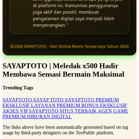
di platform ini. Komunitas penggunanya
juga aktif dan positif, membuat
pengalaman digital saya menjadi lebih
menyenangkan."
©2026 SAYAPTOTO - Slot Online Resmi Terpercaya Tahun 2026
SAYAPTOTO | Meledak x500 Hadir
Membawa Sensasi Bermain Maksimal
Trending Tags
SAYAPTOTO
SAYAP TOTO
SAYAPTOTO
PREMIUM
EKSKLUSIF
LAYANAN PREMIUM
BONUS EKSKLUSIF
AKSES VIP
SAYAPTOTO
SITUS TERBAIK
AGEN GAME
PREMIUM
HIBURAN DIGITAL
The links above have been automatically generated based on tag
usage by third-party designers on the TeePublic platform.