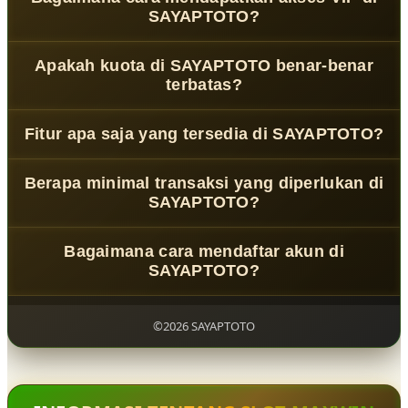
yang menawarkan layanan premium, bonus eksklusif, dan
SAYAPTOTO?
akses VIP dengan kuota terbatas. Yang membuat
SAYAPTOTO istimewa adalah kombinasi antara kualitas
Pengguna dapat menikmati akses VIP di
SAYAPTOTO
Apakah kuota di SAYAPTOTO benar-benar
layanan tinggi dengan sistem keamanan modern yang
dengan segera bergabung dan mengakses berbagai fitur
terbatas?
selalu mengawal setiap langkah pengguna. Pendekatan
yang dirancang khusus untuk member premium. Sistem
yang mengutamakan kenyamanan dan kemewahan
akan memberikan akses ke bonus eksklusif sesuai dengan
Kuota terbatas adalah prioritas utama di
SAYAPTOTO
menjadi ciri khas yang membedakan SAYAPTOTO dari
Fitur apa saja yang tersedia di SAYAPTOTO?
standar yang telah ditetapkan. Semua proses berjalan
dengan program yang dirancang khusus untuk
platform lain.
dengan mekanisme yang cepat dan mudah dipahami,
memberikan pengalaman eksklusif bagi setiap pengguna.
SAYAPTOTO
menyediakan beragam fitur premium yang
sehingga pengguna baru pun dapat langsung merasakan
Berapa minimal transaksi yang diperlukan di
Tim profesional bekerja untuk memastikan setiap member
dapat dinikmati oleh seluruh pengguna, mulai dari
keuntungannya.
SAYAPTOTO?
mendapatkan keuntungan yang sesuai dengan status
berbagai jenis hiburan digital hingga program loyalitas
premium mereka. Pendekatan yang eksklusif dan terbatas
dengan bonus eksklusif. Antarmuka yang disajikan
SAYAPTOTO
menetapkan batas transaksi yang sangat
ini menjadi alasan utama tingginya minat pengguna
Bagaimana cara mendaftar akun di
dirancang dengan konsep modern dan intuitif agar
terjangkau, yaitu mulai dari Rp 10.000, sehingga dapat
terhadap SAYAPTOTO.
SAYAPTOTO?
mudah digunakan oleh pengguna dari berbagai
diakses oleh berbagai lapisan masyarakat dengan mudah.
kalangan. Fitur transaksi yang cepat dan dukungan
Untuk penarikan dana, minimal yang ditetapkan adalah
Proses pendaftaran di
SAYAPTOTO
tergolong sangat
pelanggan yang responsif 24 jam juga menjadi nilai
Rp 50.000 dengan proses yang cepat dan tanpa biaya
mudah dan hanya membutuhkan beberapa langkah
©2026 SAYAPTOTO
tambah yang signifikan dari SAYAPTOTO.
tersembunyi. Berbagai metode pembayaran didukung
sederhana. Calon pengguna cukup mengisi formulir
mulai dari semua bank lokal, e-wallet populer, hingga
pendaftaran dengan data diri yang valid, lalu melakukan
QRIS untuk kemudahan bertransaksi di SAYAPTOTO.
verifikasi melalui tautan yang dikirimkan melalui email